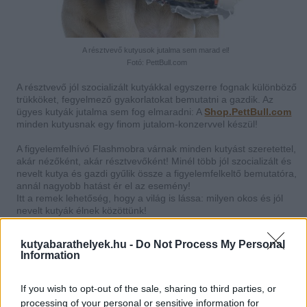
A résztvevő kutyusok jutalma sem marad el!
Fotó: PettBull.com
A résztvevő jól szocializált kutyákkal egyszerre fognak különböző
trükköket, fegyelmező gyakorlatokat bemutatni a gazdik. Az
ügyes kutyák jutalma sem fog elmaradni: A
Shop.
PettBull.com
minden kutyusnak egy finom jutalom-konzervvel készül!
A figyelemfelhívó Flashmobra várnak minden kutyást szeretettel,
akár nézőként, akár résztvevőként! Minél több jól szocializált és
nevelt kutya és gazdi gyűlik össze a figyelemfelkeltő bemutatóra,
annál nagyobb hatást ér el az esemény!
Itt a remek lehetőség, hogy a világ is lássa: milyen okos és jól
nevelt kutyák élnek közöttünk!
kutyabarathelyek.hu -
Do Not Process My Personal
Information
If you wish to opt-out of the sale, sharing to third parties, or
processing of your personal or sensitive information for