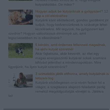
nevelés mellett fontos az is, hogy elvigyük
kutyaiskolába. De mikor?
Hogyan adjuk be kutyánknak a gyógyszert? 12
tipp a cél eléréséhez
Kutyánk iránt elkötelezett, gondos gazdiként jól
tudjuk, hogy kedvencünknek is szüksége lehet
kezelésekre. Mit tegyünk, ha gyógyszert kell
szednie? Hogyan változtassuk élménnyé azt, amit
legszívesebben mi is elkerülnénk?
5 kérdés, amit érdemes feltenned magadnak,
ha aktív kutyát szeretnél
Akár fajtatiszta, akár keverék, az élet egy
magas energiaszintű kutyával sokak számára
kihívást jelenthet a mindennapokban. Mire
figyeljünk, ha ilyen kutyát szeretnénk?
3 szimatolós játék otthonra, amely kutyádnak is
tetszeni fog
Kutyánk elsődlegesen orra révén fedezi fel a
világot, a szaglására alapozó feladatok pedig
remekül megdolgoztatják elméjét is. Játékra
fel!