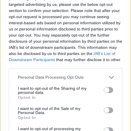
targeted advertising by us, please use the below opt-out
section to confirm your selection. Please note that after your
opt-out request is processed you may continue seeing
interest-based ads based on personal information utilized by
us or personal information disclosed to third parties prior to
your opt-out. You may separately opt-out of the further
disclosure of your personal information by third parties on the
IAB’s list of downstream participants. This information may
also be disclosed by us to third parties on the
IAB’s List of
Downstream Participants
that may further disclose it to other
third parties.
Personal Data Processing Opt Outs
assoc. Prof.Dr. Juhász Csaba
I want to opt-out of the Sharing of my
állatorvos, a PettBull Állati Flashmob szervezője
personal data.
Opted In
A találkozó hétfő este 18.00-kor lesz, ekkor kapják meg a
résztvevők az instrukciókat, és az akció utánra szóló jutalom-
I want to opt-out of the Sale of my
konzerveket. A Flashmob 19:00-kor kezdődik.
Érkezz akár
Personal Data.
nézőként, akár résztvevőként, az élmény fergetegesnek
Opted In
ígérkezik!
I want to opt-out of processing my