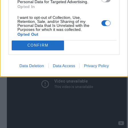
A naprakész információkért kövesd az esemény Facebook-
Personal Data for Targeted Advertising.
oldalát
ide kattintva!
Opted In
I want to opt-out of Collection, Use,
Kedvcsinálóként nézzétek meg Zora fantasztikus trükkjeit -
Retention, Sale, and/or Sharing of my
Personal Data that Is Unrelated with the
vele is találkozhattok a Flashmobon!
Purposes for which it was collected.
Opted Out
CONFIRM
Data Deletion
Data Access
Privacy Policy