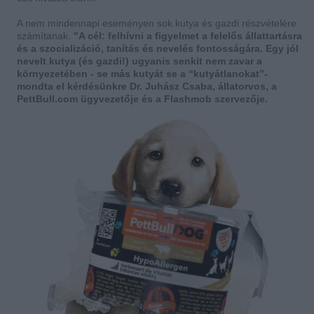
A nem mindennapi eseményen sok kutya és gazdi részvételére
számítanak.
"A cél: felhívni a figyelmet a felelős állattartásra
és a szocializáció, tanítás és nevelés fontosságára. Egy jól
nevelt kutya (és gazdi!) ugyanis senkit nem zavar a
környezetében - se más kutyát se a “kutyátlanokat”-
mondta el kérdésünkre Dr. Juhász Csaba, állatorvos, a
PettBull.com ügyvezetője és a Flashmob szervezője.