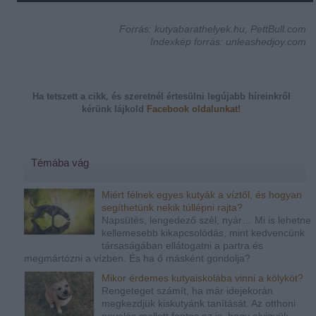
Forrás: kutyabarathelyek.hu, PettBull.com
Indexkép forrás: unleashedjoy.com
Ha tetszett a cikk, és szeretnél értesülni legújabb híreinkről
kérünk
lájkold
Facebook oldalunkat!
Témába vág
Miért félnek egyes kutyák a víztől, és hogyan
segíthetünk nekik túllépni rajta?
Napsütés, lengedező szél, nyár… Mi is lehetne
kellemesebb kikapcsolódás, mint kedvencünk
társaságában ellátogatni a partra és
megmártózni a vízben. És ha ő másként gondolja?
Mikor érdemes kutyaiskolába vinni a kölyköt?
Rengeteget számít, ha már idejekorán
megkezdjük kiskutyánk tanítását. Az otthoni