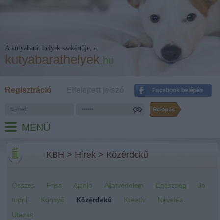
A kutyabarát helyek szakértője, a
kutyabarathelyek
.hu
Regisztráció
Elfelejtett jelszó
Facebook belépés
MENÜ
KBH
>
Hírek
>
Közérdekű
Összes
Friss
Ajánló
Állatvédelem
Egészség
Jó
tudni!
Könnyű
Közérdekű
Kreatív
Nevelés
Utazás