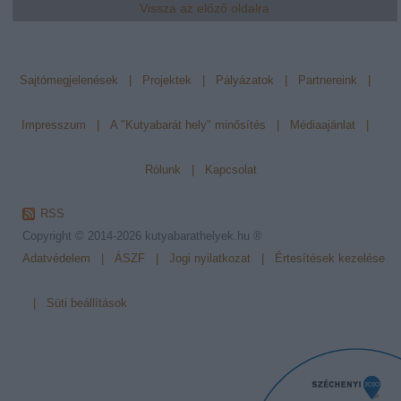
Vissza az előző oldalra
Sajtómegjelenések
|
Projektek
|
Pályázatok
|
Partnereink
|
Impresszum
|
A "Kutyabarát hely" minősítés
|
Médiaajánlat
|
Rólunk
|
Kapcsolat
RSS
Copyright © 2014-2026
kutyabarathelyek.hu ®
Adatvédelem
|
ÁSZF
|
Jogi nyilatkozat
|
Értesítések kezelése
|
Süti beállítások