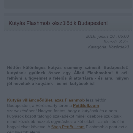
Kutyás Flashmob készülődik Budapesten!
2016. június 10., 06:00
Szerző: S.Zs.
Kategória: Közérdekű
Hétfőn különleges kutyás esemény színesíti Budapestet:
kutyások gyűlnek össze egy Állati Flashmobra! A cél:
felhívni a figyelmet a felelős állattartásra - és arra, milyen
jól neveltek a kutyáink - és mi, kutyások is!
Kutyás villámcsődület, azaz Flashmob
lesz hétfőn
Budapesten, a Vörösmarty téren a
PettBull.com
szervezésében! Nagyon fontos, hogy a kutyások és a nem
kutyások között tátongó szakadékot minél kisebbre szűkítsük,
minél közelebb hozzuk egymáshoz a két oldalt - az élni és élni
hagyni elvet követve. A
Shop.
PettBul.com
Flashmobja pont ezt a
célt hivatott elérni.