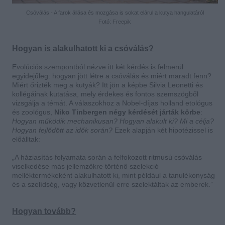
Csóválás - A farok állása és mozgása is sokat elárul a kutya hangulatáról
Fotó: Freepik
Hogyan is alakulhatott ki a csóválás?
Evolúciós szempontból nézve itt két kérdés is felmerül
egyidejűleg: hogyan jött létre a csóválás és miért maradt fenn?
Miért őrizték meg a kutyák? Itt jön a képbe Silvia Leonetti és
kollégáinak kutatása, mely érdekes és fontos szemszögből
vizsgálja a témát. A válaszokhoz a Nobel-díjas holland etológus
és zoológus,
Niko Tinbergen négy kérdését járták körbe
:
Hogyan működik mechanikusan? Hogyan alakult ki? Mi a célja?
Hogyan fejlődött az idők során?
Ezek alapján két hipotézissel is
előálltak:
„A háziasítás folyamata során a felfokozott ritmusú csóválás
viselkedése más jellemzőkre történő szelekció
melléktermékeként alakulhatott ki, mint például a tanulékonyság
és a szelídség, vagy közvetlenül erre szelektáltak az emberek.”
Hogyan tovább?