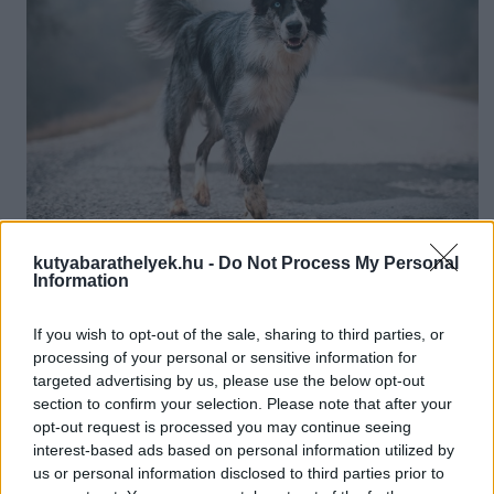
kutyabarathelyek.hu -
Do Not Process My Personal
Information
If you wish to opt-out of the sale, sharing to third parties, or
processing of your personal or sensitive information for
targeted advertising by us, please use the below opt-out
section to confirm your selection. Please note that after your
Kíváncsi, játékos, vagy nyugodt? Az egész kutyát kell figyelni, hogy értsük,
opt-out request is processed you may continue seeing
miért csóvál
Fotó: Unsplash/@dayso
interest-based ads based on personal information utilized by
us or personal information disclosed to third parties prior to