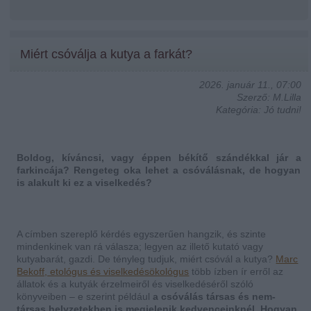
Miért csóválja a kutya a farkát?
2026. január 11., 07:00
Szerző: M.Lilla
Kategória: Jó tudni!
Boldog, kíváncsi, vagy éppen békítő szándékkal jár a
farkincája? Rengeteg oka lehet a csóválásnak, de hogyan
is alakult ki ez a viselkedés?
A címben szereplő kérdés egyszerűen hangzik, és szinte
mindenkinek van rá válasza; legyen az illető kutató vagy
kutyabarát, gazdi. De tényleg tudjuk, miért csóvál a kutya?
Marc
Bekoff, etológus és viselkedésökológus
több ízben ír erről az
állatok és a kutyák érzelmeiről és viselkedéséről szóló
könyveiben – e szerint például
a csóválás társas és nem-
társas helyzetekben is megjelenik kedvenceinknél. Hogyan,