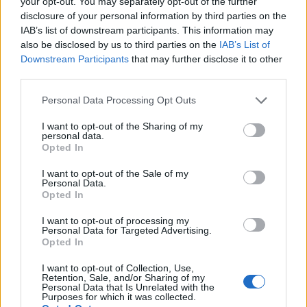
your opt-out. You may separately opt-out of the further
Az sem mindegy, milyen a csóválás iránya
: ha jobbra húz,
disclosure of your personal information by third parties on the
akkor az általában egy boldog és nyugodt kutyát takar, ám ha
IAB’s list of downstream participants. This information may
balra tendál, akkor már a szorongás és bekúszik a képbe. Ezt
alátámasztja egy kutatás is: gazdájuk láttán a kutyák általában
also be disclosed by us to third parties on the
IAB’s List of
gyors ütemben csóválták a farkukat jobbra (ez a bal agyfélteke
Downstream Participants
that may further disclose it to other
aktiválódására utal), míg az ismeretlen, domináns kisugárzású
third parties.
kutyák láttán inkább balra csóváltak (ez a jobb agyfélteke
aktiválódására utal).
Personal Data Processing Opt Outs
Mindez igazolni látszik a feltevést, mely szerint
a kutyák jobb
I want to opt-out of the Sharing of my
és bal agyféltekéje eltérően specializálódott
: a jobb
personal data.
agyfélteke a visszahúzódó, távolódó (konfliktuskerülő)
Opted In
viselkedésre, míg a bal agyfélteke a közelítő (barátkozós)
viselkedésre. És még
körkörösen is tudnak csóválni!
I want to opt-out of the Sale of my
Personal Data.
Opted In
Mi van, ha a kutya elveszíti a farkát?
I want to opt-out of processing my
A pszichológia professzora, Stanley Coren említ egy esetet,
Personal Data for Targeted Advertising.
melyben egy kutyának amputálni kellett a farkát azután, hogy
Opted In
szerencsétlenül „összetalálkozott” egy motorral. A beavatkozást
követően úgy tűnt, fajtársai nem értették meg, mit szeretne a
I want to opt-out of Collection, Use,
Retention, Sale, and/or Sharing of my
kutya kommunikálni feléjük.
Egy másik esetben egy
Echo
nevű
Personal Data that Is Unrelated with the
kutya, miután egy baleseten elvesztette a farkát, megváltoztatta
Purposes for which it was collected.
saját kommunikációját: hiányzó testrésze pótlása érdekében