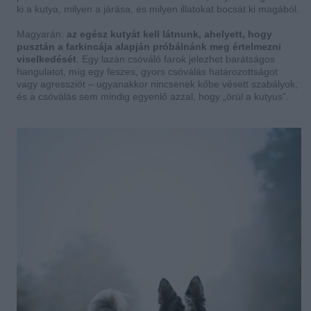
ki a kutya, milyen a járása, és milyen illatokat bocsát ki magából.
Magyarán:
az egész kutyát kell látnunk, ahelyett, hogy
pusztán a farkincája alapján próbálnánk meg értelmezni
viselkedését
. Egy lazán csóváló farok jelezhet barátságos
hangulatot, míg egy feszes, gyors csóválás határozottságot
vagy agressziót – ugyanakkor nincsenek kőbe vésett szabályok,
és a csóválás sem mindig egyenlő azzal, hogy „örül a kutyus”.