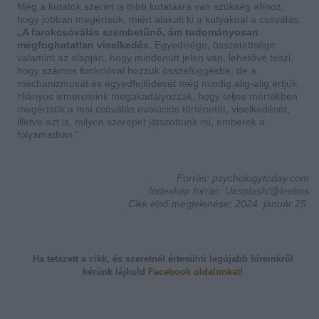
Még a kutatók szerint is több kutatásra van szükség ahhoz,
hogy jobban megértsük, miért alakult ki a kutyáknál a csóválás:
„A farokcsóválás szembetűnő, ám tudományosan
megfoghatatlan viselkedés
. Egyedisége, összetettsége
valamint az alapján, hogy mindenütt jelen van, lehetővé teszi,
hogy számos funkcióval hozzuk összefüggésbe, de a
mechanizmusát és egyedfejlődését még mindig alig-alig értjük.
Hiányos ismereteink megakadályozzák, hogy teljes mértékben
megértsük a mai csóválás evolúciós történetét, viselkedését,
illetve azt is, milyen szerepet játszottunk mi, emberek a
folyamatban.”
Forrás: psychologytoday.com
Indexkép forrás: Unsplash/@leekos
Cikk első megjelenése: 2024. január 25.
Ha tetszett a cikk, és szeretnél értesülni legújabb híreinkről
kérünk
lájkold
Facebook oldalunkat!