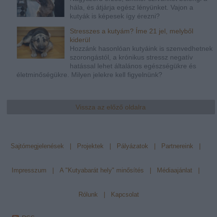
hála, és átjárja egész lényünket. Vajon a
kutyák is képesek így érezni?
Stresszes a kutyám? Íme 21 jel, melyből
kiderül
Hozzánk hasonlóan kutyáink is szenvedhetnek
szorongástól, a krónikus stressz negatív
hatással lehet általános egészségükre és
életminőségükre. Milyen jelekre kell figyelnünk?
Vissza az előző oldalra
Sajtómegjelenések
|
Projektek
|
Pályázatok
|
Partnereink
|
Impresszum
|
A "Kutyabarát hely" minősítés
|
Médiaajánlat
|
Rólunk
|
Kapcsolat