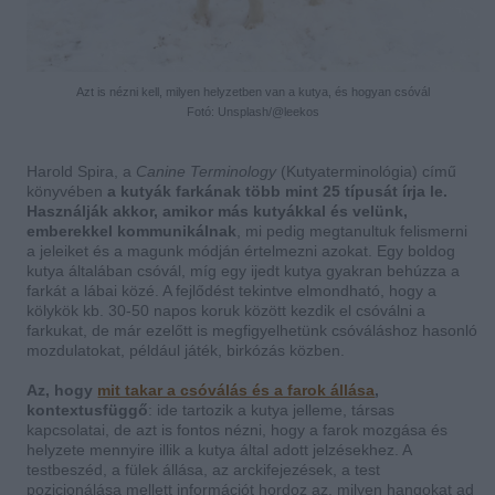
Azt is nézni kell, milyen helyzetben van a kutya, és hogyan csóvál
Fotó: Unsplash/@leekos
Harold Spira, a
Canine Terminology
(Kutyaterminológia) című
könyvében
a kutyák farkának több mint 25 típusát írja le.
Használják akkor, amikor más kutyákkal és velünk,
emberekkel kommunikálnak
, mi pedig megtanultuk felismerni
a jeleiket és a magunk módján értelmezni azokat. Egy boldog
kutya általában csóvál, míg egy ijedt kutya gyakran behúzza a
farkát a lábai közé. A fejlődést tekintve elmondható, hogy a
kölykök kb. 30-50 napos koruk között kezdik el csóválni a
farkukat, de már ezelőtt is megfigyelhetünk csóváláshoz hasonló
mozdulatokat, például játék, birkózás közben.
Az, hogy
mit takar a csóválás és a farok állása
,
kontextusfüggő
: ide tartozik a kutya jelleme, társas
kapcsolatai, de azt is fontos nézni, hogy a farok mozgása és
helyzete mennyire illik a kutya által adott jelzésekhez. A
testbeszéd, a fülek állása, az arckifejezések, a test
pozicionálása mellett információt hordoz az, milyen hangokat ad