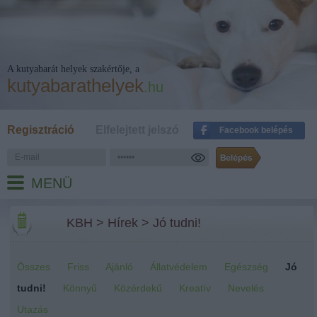
A kutyabarát helyek szakértője, a
kutyabarathelyek
.hu
Regisztráció
Elfelejtett jelszó
Facebook belépés
MENÜ
KBH
>
Hírek
>
Jó tudni!
Összes
Friss
Ajánló
Állatvédelem
Egészség
Jó
tudni!
Könnyű
Közérdekű
Kreatív
Nevelés
Utazás