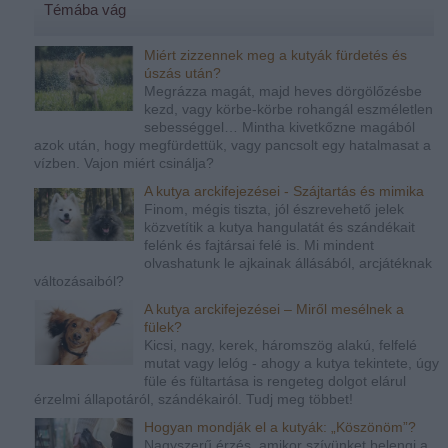
Témába vág
Miért zizzennek meg a kutyák fürdetés és
úszás után?
Megrázza magát, majd heves dörgölőzésbe
kezd, vagy körbe-körbe rohangál eszméletlen
sebességgel… Mintha kivetkőzne magából
azok után, hogy megfürdettük, vagy pancsolt egy hatalmasat a
vízben. Vajon miért csinálja?
A kutya arckifejezései - Szájtartás és mimika
Finom, mégis tiszta, jól észrevehető jelek
közvetítik a kutya hangulatát és szándékait
felénk és fajtársai felé is. Mi mindent
olvashatunk le ajkainak állásából, arcjátéknak
változásaiból?
A kutya arckifejezései – Miről mesélnek a
fülek?
Kicsi, nagy, kerek, háromszög alakú, felfelé
mutat vagy lelóg - ahogy a kutya tekintete, úgy
füle és fültartása is rengeteg dolgot elárul
érzelmi állapotáról, szándékairól. Tudj meg többet!
Hogyan mondják el a kutyák: „Köszönöm”?
Nagyszerű érzés, amikor szívünket belengi a