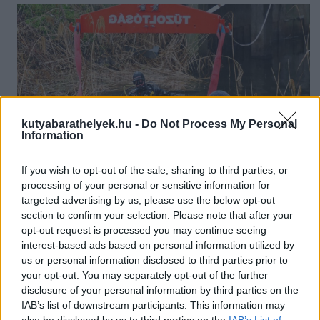
kutyabarathelyek.hu -
Do Not Process My Personal
Information
If you wish to opt-out of the sale, sharing to third parties, or
Ürbőpusztaii csatornába zuhant egy autó
processing of your personal or sensitive information for
Forrás: MTI
targeted advertising by us, please use the below opt-out
section to confirm your selection. Please note that after your
Csámpai Attila, a Pest Vármegyei Katasztrófavédelmi
opt-out request is processed you may continue seeing
Igazgatóság szóvivője a balesetről elmondta: a dabasi hivatásos
interest-based ads based on personal information utilized by
tűzoltók és a katasztrófavédelem fővárosi búvárszolgálatának
munkatársai Bugyi és Áporka község között drótkötél
us or personal information disclosed to third parties prior to
segítségével húzták partra a 6-8 méter széles és mintegy 2-2,5
your opt-out. You may separately opt-out of the further
méter mély, erős sodrású Ürbőpusztai csatornába csúszott
disclosure of your personal information by third parties on the
gépkocsit, amelyben
az elhunyt férfi mellett egy kutya
IAB’s list of downstream participants. This information may
élettelen testét is megtalálták.
also be disclosed by us to third parties on the
IAB’s List of