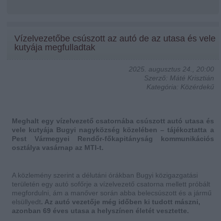
Vízelvezetőbe csúszott az autó de az utasa és vele
kutyája megfulladtak
2025. augusztus 24., 20:00
Szerző: Máté Krisztián
Kategória: Közérdekű
Meghalt egy vízelvezető csatornába csúszott autó utasa és
vele kutyája Bugyi nagyközség közelében – tájékoztatta a
Pest Vármegyei Rendőr-főkapitányság kommunikációs
osztálya vasárnap az MTI-t.
A közlemény szerint a délutáni órákban Bugyi közigazgatási
területén egy autó sofőrje a vízelvezető csatorna mellett próbált
megfordulni, ám a manőver során abba belecsúszott és a jármű
elsüllyedt
. Az autó vezetője még időben ki tudott mászni,
azonban 69 éves utasa a helyszínen életét vesztette.