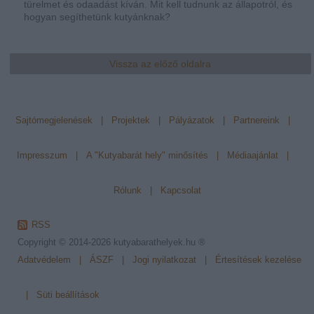
türelmet és odaadást kíván. Mit kell tudnunk az állapotról, és
hogyan segíthetünk kutyánknak?
Vissza az előző oldalra
Sajtómegjelenések
|
Projektek
|
Pályázatok
|
Partnereink
|
Impresszum
|
A "Kutyabarát hely" minősítés
|
Médiaajánlat
|
Rólunk
|
Kapcsolat
RSS
Copyright © 2014-2026
kutyabarathelyek.hu ®
Adatvédelem
|
ÁSZF
|
Jogi nyilatkozat
|
Értesítések kezelése
|
Süti beállítások