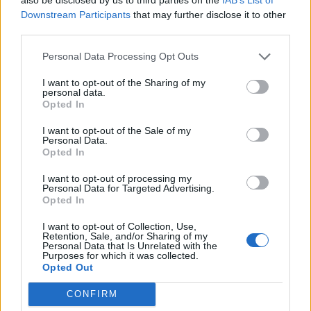
Downstream Participants
that may further disclose it to other
Forrás: MTI
third parties.
Indexkép forrás: MTI
Personal Data Processing Opt Outs
I want to opt-out of the Sharing of my
Ha tetszett a cikk, és szeretnél értesülni legújabb híreinkről
personal data.
kérünk
lájkold
Facebook oldalunkat!
Opted In
I want to opt-out of the Sale of my
Personal Data.
Témába vág
Opted In
I want to opt-out of processing my
Amikor nem csóvál: 8 gyakori probléma, mely
Personal Data for Targeted Advertising.
a kutya farkát érintheti
Opted In
Könnyen megsérülhet, ám a gyógyulás
hosszabb időt vehet igénybe. Éppen ezért jó,
I want to opt-out of Collection, Use,
ha tudjuk, mi minden érheti kedvencünk
Retention, Sale, and/or Sharing of my
Personal Data that Is Unrelated with the
hangulatjelzőjét!
Purposes for which it was collected.
Séta? 10 jel, amivel a kutyád azt üzenheti,
Opted Out
ideje kimenni
Ha esik, ha fúj, nincs mese, menni kell. Ezt
CONFIRM
pedig különféle módokon adhatja tudtunkra