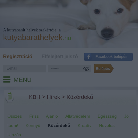
A kutyabarát helyek szakértője, a
kutyabarathelyek
.hu
Regisztráció
Elfelejtett jelszó
Facebook belépés
MENÜ
KBH
>
Hírek
>
Közérdekű
Összes
Friss
Ajánló
Állatvédelem
Egészség
Jó
tudni!
Könnyű
Közérdekű
Kreatív
Nevelés
Utazás