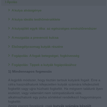
Ápolás
A kutya alvásigénye
A kutya ideális testhőmérséklete
A kutyajólét egyik titka: az egészséges emésztőrendszer
A mozgatás a prevenció kulcsa
Elsősegélycsomag kutyák részére
Fogápolás: A fogak betegségei, fogkövesség
Fogápolás: Tippek a kutyák fogápolásához
1) Mindennapos fogmosás
A legjobb módszer, hogy tisztán tartsuk kutyánk fogait. Erre a
célra használhatunk kifejezetten kutyák számára kifejlesztett
fogkefét vagy ujjra húzható fogkefét. Ha mégsem találunk ilyen
eszközt, vagy valamiért nem szimpatizálunk vele,
alkalmazhatunk egy puha sörtékkel rendelkező hagyományos
fogkefét.
Amire viszont figyeljünk: csak
kutyák számára készült