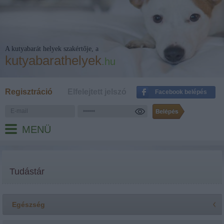
A kutyabarát helyek szakértője, a
kutyabarathelyek
.hu
Regisztráció
Elfelejtett jelszó
Facebook belépés
MENÜ
Tudástár
Egészség