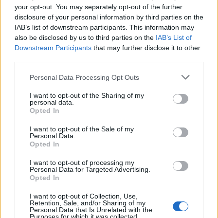
Koprofágia (ürülékevés)
your opt-out. You may separately opt-out of the further
disclosure of your personal information by third parties on the
Orrszárazság
IAB’s list of downstream participants. This information may
also be disclosed by us to third parties on the
IAB’s List of
Sportoló és hobbikutyák ízületvédelme
Downstream Participants
that may further disclose it to other
third parties.
Szájápolás: Rossz lehelet
Szőrápolás: Kozmetikai trükkök otthonra
Personal Data Processing Opt Outs
Szőrápolás: Tavaszi vedlés
I want to opt-out of the Sharing of my
personal data.
Opted In
Szőrápolás: Trimmelés és nyírás
I want to opt-out of the Sale of my
Betegségek
Personal Data.
Opted In
Mérgezések
I want to opt-out of processing my
Personal Data for Targeted Advertising.
Nyári veszélyek
Opted In
I want to opt-out of Collection, Use,
Oltások
Retention, Sale, and/or Sharing of my
Personal Data that Is Unrelated with the
Purposes for which it was collected.
Paraziták, élősködők