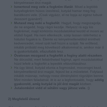
kényelmesen érzi magát.
Ismertesd meg vele a fogkrém illatát
. Mivel a legtöbb
kutyafogkrém húsos ízesítésű, kutyád hamar meg fog
barátkozni vele. (Csak vigyázz, el ne lopja az egész tubust
desszert gyanánt!)
Mutasd meg neki a fogkefét
. Hagyd, hogy megszagolja,
de ne engedd, hogy rágni kezdje. Helyezz rá egy kis
fogkrémet, majd körkörös mozdulatokkal kezdd el mosni az
elülső fogait. Ha nem ellenkezik, szép lassan rátérhetsz a
hátulsó fogakra is. Eleinte ez kényelmetlenebbül érintheti
kedvencedet, mivel szét kell húzni a száját. Ne erőltesd,
inkább próbáld meg következő alkalommal is, amikor már ő
is gyakorlottabb, ellazultabb lesz.
Óvatosan mozgasd a fogkefét a fogíny alatti részeken
.
Ne dörzsöld, mert felsértheted fogínyt, apró mozdulatokkal
húzd lefelé a fogkefét a lepedék eltávolításához.
Ha úgy látod, kutyád elunta a fogmosást, mocorogni kezd,
kényelmetlenül érzi magát, fejezd be a műveletet. Folytasd
inkább másnap, nehogy rossz élményként rögzüljön benne.
Mint minden feladatnál, itt is az a legfontosabb, hogy
addig
gyakorold, amíg kutyád is jól érzi magát
közben.
Jutalomként vidd el sétálni vagy játssz vele. :)
2) Megfelelő étrend