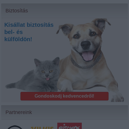
Biztosítás
Kisállat biztosítás
bel- és
külföldön!
Gondoskodj kedvencedről!
Partnereink