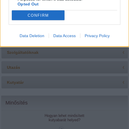
Opted Out
Táplálkozás
CONFIRM
Téli veszélyek
Data Deletion
Data Access
Privacy Policy
Gazdiknak
Szolgáltatóknak
Utazás
Kutyatár
Minősítés
Hogyan lehet minősített
kutyabarát helyed?