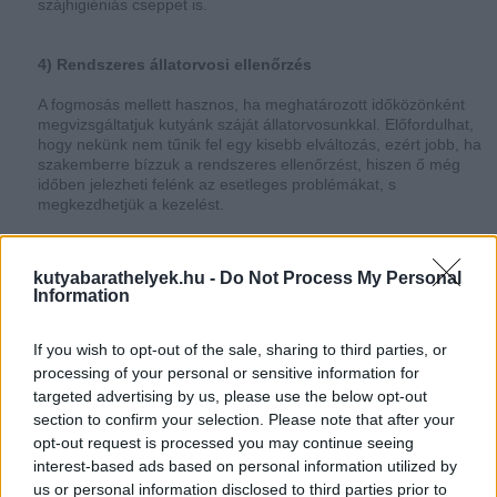
szájhigiéniás cseppet is.
4) Rendszeres állatorvosi ellenőrzés
A fogmosás mellett hasznos, ha meghatározott időközönként
megvizsgáltatjuk kutyánk száját állatorvosunkkal. Előfordulhat,
hogy nekünk nem tűnik fel egy kisebb elváltozás, ezért jobb, ha
szakemberre bízzuk a rendszeres ellenőrzést, hiszen ő még
időben jelezheti felénk az esetleges problémákat, s
megkezdhetjük a kezelést.
A teljes cikk
ITT
olvasható!
kutyabarathelyek.hu -
Do Not Process My Personal
Forrás: pedigree.com
Information
If you wish to opt-out of the sale, sharing to third parties, or
processing of your personal or sensitive information for
Fürdetés: Hogyan és milyen gyakran?
targeted advertising by us, please use the below opt-out
section to confirm your selection. Please note that after your
Huminsav: a természetes immunerősítő
opt-out request is processed you may continue seeing
Karomápolás
interest-based ads based on personal information utilized by
us or personal information disclosed to third parties prior to