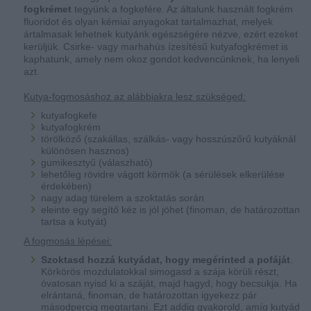
fogkrémet
tegyünk a fogkefére. Az általunk használt fogkrém
fluoridot és olyan kémiai anyagokat tartalmazhat, melyek
ártalmasak lehetnek kutyánk egészségére nézve, ezért ezeket
kerüljük. Csirke- vagy marhahús ízesítésű kutyafogkrémet is
kaphatunk, amely nem okoz gondot kedvencünknek, ha lenyeli
azt.
Kutya-fogmosáshoz az alábbiakra lesz szükséged:
kutyafogkefe
kutyafogkrém
törölköző (szakállas, szálkás- vagy hosszúszőrű kutyáknál
különösen hasznos)
gumikesztyű (válaszható)
lehetőleg rövidre vágott körmök (a sérülések elkerülése
érdekében)
nagy adag türelem a szoktatás során
eleinte egy segítő kéz is jól jöhet (finoman, de határozottan
tartsa a kutyát)
A fogmosás lépései:
Szoktasd hozzá kutyádat, hogy megérinted a pofáját
.
Körkörös mozdulatokkal simogasd a szája körüli részt,
óvatosan nyisd ki a száját, majd hagyd, hogy becsukja. Ha
elrántaná, finoman, de határozottan igyekezz pár
másodpercig megtartani. Ezt addig gyakorold, amíg kutyád