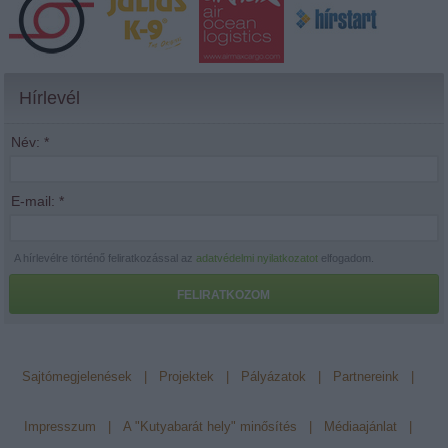
Hírlevél
Név:
*
E-mail:
*
A hírlevélre történő feliratkozással az
adatvédelmi nyilatkozatot
elfogadom.
FELIRATKOZOM
Sajtómegjelenések
|
Projektek
|
Pályázatok
|
Partnereink
|
Impresszum
|
A "Kutyabarát hely" minősítés
|
Médiaajánlat
|