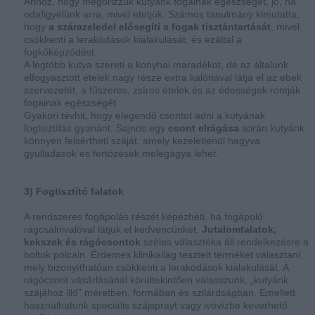
Ahhoz, hogy megőrizzük kutyánk fogainak egészségét, jó, ha
odafigyelünk arra, mivel etetjük. Számos tanulmány kimutatta,
hogy
a szárazeledel elősegíti a fogak tisztántartását
, mivel
csökkenti a lerakódások kialakulását, és ezáltal a
fogkőképződést.
A legtöbb kutya szereti a konyhai maradékot, de az általunk
elfogyasztott ételek nagy része extra kalóriával látja el az ebek
szervezetét, a fűszeres, zsíros ételek és az édességek rontják
fogainak egészségét.
Gyakori tévhit, hogy elegendő csontot adni a kutyának
fogtisztítás gyanánt. Sajnos egy
csont elrágása
során kutyánk
könnyen felsértheti száját, amely kezeletlenül hagyva
gyulladások és fertőzések melegágya lehet.
3) Fogtisztító falatok
A rendszeres fogápolás részét képezheti, ha fogápoló
rágcsálnivalóval látjuk el kedvencünket.
Jutalomfalatok,
kekszek és rágócsontok
széles választéka áll rendelkezésre a
boltok polcain. Érdemes klinikailag tesztelt terméket választani,
mely bizonyíthatóan csökkenti a lerakódások kialakulását. A
rágócsont vásárlásánál körültekintően válasszunk, „kutyánk
szájához illő” méretben, formában és szilárdságban. Emellett
használhatunk speciális szájsprayt vagy ivóvízbe keverhető