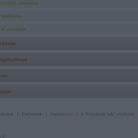
Paraziták, élősködők
Táplálkozás
Téli veszélyek
zdiknak
olgáltatóknak
azás
tyatár
yázatok
|
Partnereink
|
Impresszum
|
A "Kutyabarát hely" minősítés
u ®