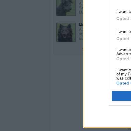
k
A XVII - XVIII.
Században
I want t
5
Magyarorszá...
J
Opted 
E
Mudi
h
A XVIII-XIX.
I want t
században
Opted 
magyarországi ...
6
M
c
I want 
További fajták
Advertis
m
Opted 
k
I want t
7
of my P
H
was col
o
Opted 
v
8
A
n
é
T
f