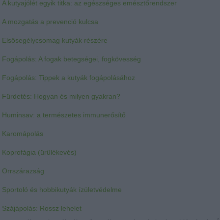
A kutyajólét egyik titka: az egészséges emésztőrendszer
A mozgatás a prevenció kulcsa
Elsősegélycsomag kutyák részére
Fogápolás: A fogak betegségei, fogkövesség
Fogápolás: Tippek a kutyák fogápolásához
Fürdetés: Hogyan és milyen gyakran?
Huminsav: a természetes immunerősítő
Karomápolás
Koprofágia (ürülékevés)
Orrszárazság
Sportoló és hobbikutyák ízületvédelme
Szájápolás: Rossz lehelet