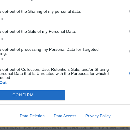
ell kiemelt figyelmet szentelni.
o opt-out of the Sharing of my personal data.
. Játékrágcsa
ó minőségű, kemény műanyagból készült rágókás játékot vegyünk kut
In
setleg bekenhetjük kutyafogkrémmel, hogy megszokja az ízét, valamint 
atását. A plakkokat fellazítja a rágóka és a fogkrém, így könnyeben lep
o opt-out of the Sale of my Personal Data.
In
. Fogtisztító falatok
ár mindenhol kaphatóak a fogtisztító jutifalik. Ezeknek rendszeres adá
sökkenti a fogkőképződést és a plakkok kialakulását. Ugyanilyen haték
to opt-out of processing my Personal Data for Targeted
ing.
arhabőrből készült préselt csontrágóka is. Itt figyelni kell, hogy ha már
In
icsire rágta, nehogy lenyelje és megakadjon a torkán.
o opt-out of Collection, Use, Retention, Sale, and/or Sharing
. Húsmennyiség korlátozása
ersonal Data that Is Unrelated with the Purposes for which it
a sok húst tartalmaz a kutya étrendje, akkor szintén gyanakodhtunk ar
lected.
kozza a büdös szájszagot. Érdemes megfigyelni, hogy a hús csökkenté
Out
áltozik-e a lehelet.
CONFIRM
. Napi étkezések szabályozása
 kutya szájában levő baktériumok folyamatosan termelődnek, ha a kut
ap ehet, vagy lepottyan neki egy-két jó falat. Egészségügyi szempontból
rdemes az ételkorlátozást betartani!
Data Deletion
Data Access
Privacy Policy
ermészetesen a szájszag erőssége a kutya egyéni jellemzője is, ezért 
igyelembe, mielőtt súlyos következményeket vonnánk le a lehelet milye