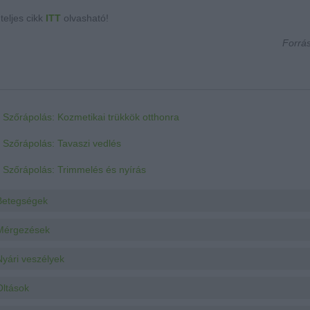
 teljes cikk
ITT
olvasható!
Forrá
Szőrápolás: Kozmetikai trükkök otthonra
Szőrápolás: Tavaszi vedlés
Szőrápolás: Trimmelés és nyírás
Betegségek
Mérgezések
Nyári veszélyek
Oltások