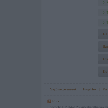
Ga
Sz
Ut
Ku
Sajtómegjelenések
|
Projektek
|
Pál
RSS
Copyright © 2014-2026
kutyabarathelyek.h