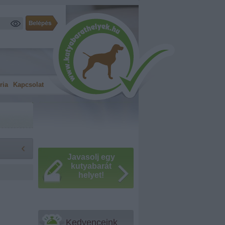
ria
Kapcsolat
Javasolj egy
kutyabarát
helyet!
Kedvenceink