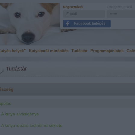
Regisztráció
Elfelejtett jelszó
Facebook belépés
utyás helyek”
Kutyabarát minősítés
Tudástár
Programajánlatok
Galé
Tudástár
észség
Ápolás
A kutya alvásigénye
A kutya ideális testhőmérséklete