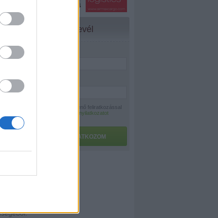
Hírlevél
yánknak.
kifejtse a
otyognak.
Név:
*
sa szintén
E-mail:
*
ony a
 elég
A hírlevélre történő feliratkozással
az
adatvédelmi nyilatkozatot
elfogadom.
ra, hogy ez
se után
FELIRATKOZOM
ya egész
 is
ezt vegyük
nségéből.