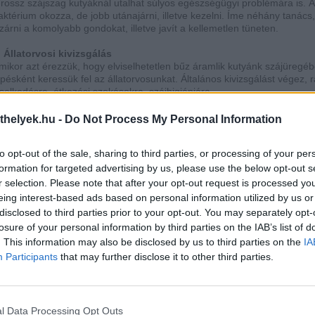
 rossz szájszag kutyáknál utalhat súlyos egészségügyi problémára is. Á
aktérium okozza, de jobb utánajárni, illetve kezelni.
Íme néhány tanács,
izárni a komolyabb gondokat, illetve javít a kellemetlen tüneten.
. Állatorvosi kivizsgálás
mikor azt érezzük, hogy elviselhetetlen bűz áramlik kutyánk szájüregébő
épésként keressük fel az állatorvosunkat. Általános kivizsgálást végez, 
iselkedésre, étkezési szokásokra, szájhigiéniára.
.
Fogászati szűrés
thelyek.hu -
Do Not Process My Personal Information
 rossz leheletet okozhatja a fogak romlása, a fogíny sorvadása. Ezért o
mikor különben is felkeresnénk az állatorvost, kérjük meg, hogy végez
to opt-out of the sale, sharing to third parties, or processing of your per
laposabb átvizsgálást.
formation for targeted advertising by us, please use the below opt-out s
.
Akadály a szájüregben
r selection. Please note that after your opt-out request is processed y
 kutya nem tudja mindig kipiszkálni a fogai közé ragadt étekdarabot. Íg
eing interest-based ads based on personal information utilized by us or
omlásnak indult maradék szintén bűzös lesz. Sajnos a szájüregi dagana
disclosed to third parties prior to your opt-out. You may separately opt-
kozhatnak hasonló tüneteket, ennek kiszűrése miatt is érdemes az orv
losure of your personal information by third parties on the IAB’s list of
onzultálni.
. This information may also be disclosed by us to third parties on the
IA
.
Fogápolás naponta
Participants
that may further disclose it to other third parties.
ármilyen furcsa is, de naponta jó lenne, ha időt szakítanánk kutyánk
ogmosására. A legjobb kölyökkorban elkezdeni, hogy hozzászokjon az ál
mberi fogkrémet szigorúan tilos használni, mert betegséget okoz! Lehe
ogápolási terméket a kutya részére is. A felső fogsor, valamint a nyelv ti
l Data Processing Opt Outs