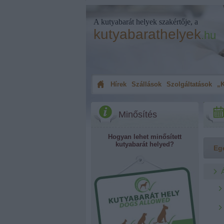
A kutyabarát helyek szakértője, a
kutyabarathelyek
.hu
Hírek
Szállások
Szolgáltatások
„K
Minősítés
Hogyan lehet minősített
kutyabarát helyed?
Eg