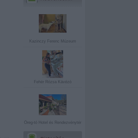
Kazinczy Ferenc Múzeum
Fehér Rózsa Kávézó
Öreg-tó Hotel és Rendezvénytér