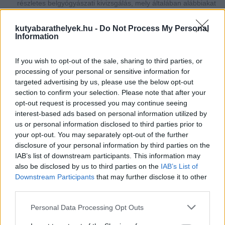
részletes belgyógyászati kivizsgálás, mely általában alábbiakat
tartalmazza: vér-, vizelet-, bélsárvizsgálat, agy-gerincvelő
folyadék (liquor cerebrospinalis) vizsgálat, EEG.
kutyabarathelyek.hu -
Do Not Process My Personal
Az elektroenkefalogram az agykérgi neuronok elektromos
Information
tevékenységét méri, segítségével az epilepszia igazolása mellett
a szükséges kezelés is megállapítható.
Amennyiben az
epilepszia nem nyer igazolást, az állatorvos javaslata alapján
If you wish to opt-out of the sale, sharing to third parties, or
indokolt lehet röntgen, ultrahang, CT, MRI vizsgálat is.
processing of your personal or sensitive information for
targeted advertising by us, please use the below opt-out
Epilepszia gyanúja esetén célszerű mielőbb kivizsgáltatni a
section to confirm your selection. Please note that after your
kutyát, ugyanis a rohamok jelentkezhetnek napok, hetek vagy
hónapok múltán is, és a kezelés elmaradása miatt idővel egyre
opt-out request is processed you may continue seeing
gyakoribbá válhatnak, mely további károsodásokat okozhat az
interest-based ads based on personal information utilized by
agyban amellett, hogy jelentősen megterheli a kutya
us or personal information disclosed to third parties prior to
szervezetét.
your opt-out. You may separately opt-out of the further
disclosure of your personal information by third parties on the
IAB’s list of downstream participants. This information may
Kezelhető az epilepszia?
also be disclosed by us to third parties on the
IAB’s List of
A diagnózis birtokában állatorvosunk gyógyszeres kezelést (ún.
Downstream Participants
that may further disclose it to other
antiepileptikumokat) írhat elő kedvencünk számára, mely
third parties.
életminősége javítását is elősegíti. A megfelelően beállított
gyógyszer és a pontos adagolás tünetmentessé teheti a kutyát,
Personal Data Processing Opt Outs
bizonyos esetekben azonban még így is jelentkezhet egy-egy
roham. Vannak olyan kiváltó tényezők, melyeket még