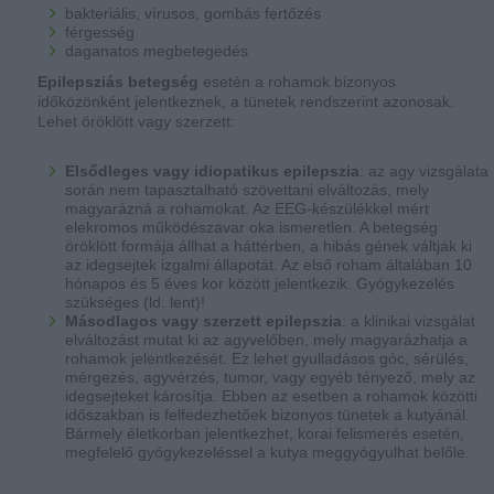
bakteriális, vírusos, gombás fertőzés
férgesség
daganatos megbetegedés
Epilepsziás betegség
esetén a rohamok bizonyos
időközönként jelentkeznek, a tünetek rendszerint azonosak.
Lehet öröklött vagy szerzett:
Elsődleges vagy idiopatikus epilepszia
: az agy vizsgálata
során nem tapasztalható szövettani elváltozás, mely
magyarázná a rohamokat. Az EEG-készülékkel mért
elekromos működészavar oka ismeretlen. A betegség
öröklött formája állhat a háttérben, a hibás gének váltják ki
az idegsejtek izgalmi állapotát. Az első roham általában 10
hónapos és 5 éves kor között jelentkezik. Gyógykezelés
szükséges (ld. lent)!
Másodlagos vagy szerzett epilepszia
: a klinikai vizsgálat
elváltozást mutat ki az agyvelőben, mely magyarázhatja a
rohamok jelentkezését. Ez lehet gyulladásos góc, sérülés,
mérgezés, agyvérzés, tumor, vagy egyéb tényező, mely az
idegsejteket károsítja. Ebben az esetben a rohamok közötti
időszakban is felfedezhetőek bizonyos tünetek a kutyánál.
Bármely életkorban jelentkezhet, korai felismerés esetén,
megfelelő gyógykezeléssel a kutya meggyógyulhat belőle.