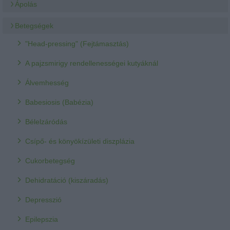
Ápolás
Betegségek
"Head-pressing" (Fejtámasztás)
A pajzsmirigy rendellenességei kutyáknál
Álvemhesség
Babesiosis (Babézia)
Bélelzáródás
Csípő- és könyökízületi diszplázia
Cukorbetegség
Dehidratáció (kiszáradás)
Depresszió
Epilepszia