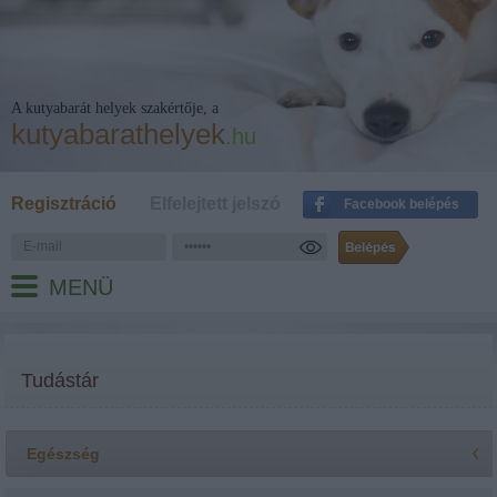
A kutyabarát helyek szakértője, a
kutyabarathelyek
.hu
Regisztráció
Elfelejtett jelszó
Facebook belépés
MENÜ
Tudástár
Egészség