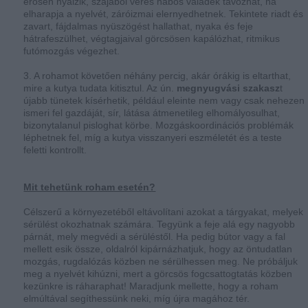
erősen nyálzik, szájából véres habos váladék távozhat, ha
elharapja a nyelvét, záróizmai elernyedhetnek. Tekintete riadt és
zavart, fájdalmas nyüszögést hallathat, nyaka és feje
hátrafeszülhet, végtagjaival görcsösen kapálózhat, ritmikus
futómozgás végezhet.
3. A rohamot követően néhány percig, akár órákig is eltarthat,
mire a kutya tudata kitisztul. Az ún.
megnyugvási szakasz
t
újabb tünetek kísérhetik, például eleinte nem vagy csak nehezen
ismeri fel gazdáját, sír, látása átmenetileg elhomályosulhat,
bizonytalanul pisloghat körbe. Mozgáskoordinációs problémák
léphetnek fel, míg a kutya visszanyeri eszméletét és a teste
feletti kontrollt.
Mit tehetünk roham esetén?
Célszerű a környezetéből eltávolítani azokat a tárgyakat, melyek
sérülést okozhatnak számára. Tegyünk a feje alá egy nagyobb
párnát, mely megvédi a sérüléstől. Ha pedig bútor vagy a fal
mellett esik össze, oldalról kipárnázhatjuk, hogy az öntudatlan
mozgás, rugdalózás közben ne sérülhessen meg. Ne próbáljuk
meg a nyelvét kihúzni, mert a görcsös fogcsattogtatás közben
kezünkre is ráharaphat! Maradjunk mellette, hogy a roham
elmúltával segíthessünk neki, míg újra magához tér.