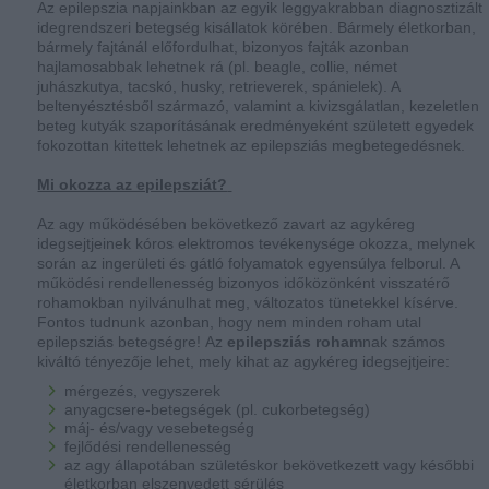
Az epilepszia napjainkban az egyik leggyakrabban diagnosztizált
idegrendszeri betegség kisállatok körében. Bármely életkorban,
bármely fajtánál előfordulhat, bizonyos fajták azonban
hajlamosabbak lehetnek rá (pl. beagle, collie, német
juhászkutya, tacskó, husky, retrieverek, spánielek). A
beltenyésztésből származó, valamint a kivizsgálatlan, kezeletlen
beteg kutyák szaporításának eredményeként született egyedek
fokozottan kitettek lehetnek az epilepsziás megbetegedésnek.
Mi okozza az epilepsziát?
Az agy működésében bekövetkező zavart az agykéreg
idegsejtjeinek kóros elektromos tevékenysége okozza, melynek
során az ingerületi és gátló folyamatok egyensúlya felborul. A
működési rendellenesség bizonyos időközönként visszatérő
rohamokban nyilvánulhat meg, változatos tünetekkel kísérve.
Fontos tudnunk azonban, hogy nem minden roham utal
epilepsziás betegségre!
Az
epilepsziás roham
nak számos
kiváltó tényezője lehet, mely kihat az agykéreg idegsejtjeire:
mérgezés, vegyszerek
anyagcsere-betegségek (pl. cukorbetegség)
máj- és/vagy vesebetegség
fejlődési rendellenesség
az agy állapotában születéskor bekövetkezett vagy későbbi
életkorban elszenvedett sérülés