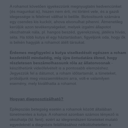
A rohamot követően igyekezzünk megnyugtatni k
edvencünket
(és magunkat is), hiszen nem érti, mi történt vele, és a gazdi
idegessége is félelmet válthat ki belőle. Biztosítsunk számára
egy csendes kis kuckót, ahova elvonulhat pihenni. Átmenetileg
kerüljük azon tevékenységeket, melyek izgalmi állapotot
okozhatnak nála, pl. hangos beszéd, gyerekzsivaj, játékra hívás,
séta. Ha több kutya él egy háztartásban, figyeljünk oda, hogy ők
is békén hagyják a rohamot átélt társukat.
Érdemes megfigyelni a kutya viselkedését egészen a roham
kezdetétől mindaddig, míg újra öntudatára ébred, hogy
részletesen beszámolhassunk róla az állatorvosnak
-
készíthetünk videófelvételt is a pontosabb elemzéshez.
Jegyezzük fel a dátumot, a roham időtartamát, a tüneteket,
próbáljunk meg visszaemlékezni arra, volt-e valamilyen
esemény, mely kiválthatta a rohamot.
Hogyan diagnosztizálható?
Epilepsziás betegség esetén a rohamok között általában
tünetmentes a kutya. A rohamot azonban számos tényező is
okozhatja (ld. fent), ezért az idegrendszeri tüneteket mutató
egyedeknél a diagnózis felállításához nélkülözhetetlen a