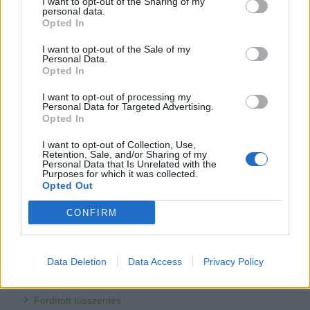
I want to opt-out of the Sharing of my
óvintézkedéseink ellenére sem kerülhetünk ki, pl. az időjárási
personal data.
frontok, erős fény- vagy hanghatás okozta stressz (pl. tűzijáték),
Opted In
egyéb betegségek. Újabb tünetek jelentkezése esetén
mindenképpen konzultáljunk a kutya kezelőorvosával a további
I want to opt-out of the Sale of my
teendőkről!
Personal Data.
Opted In
Bár az epilepszia évezredek óta ismert jelenség, bizonyos
tünetegyüttesek gyógykezelése még a legszakavatottabb
I want to opt-out of processing my
orvosokat is komoly feladat elé állíthatja. A terápia
Personal Data for Targeted Advertising.
sikerességének elmaradása esetén a rohamok gyakorisága, a
Opted In
kutya viselkedésében bekövetkező súlyosabb mértékű változás
(pl. fokozott agresszívitás) és egyéb tényezők miatt sajnos az
I want to opt-out of Collection, Use,
Retention, Sale, and/or Sharing of my
eutanázia kérdése is felmerülhet. Kellő odafigyelés mellett
Personal Data that Is Unrelated with the
azonban az epilepsziás kutya társaihoz hasonlóan normális
Purposes for which it was collected.
életet élhet, szerető családja oldalán élvezheti a kutyalét
Opted Out
mindennapjait.
CONFIRM
A teljes cikk
ITT
olvasható!
Forrás: kisallatorvos.hu, kutyaepilepszia.hu, vet.info.hu
Data Deletion
Data Access
Privacy Policy
Fordított tüsszentés