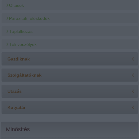
Oltások
Paraziták, élősködők
Táplálkozás
Téli veszélyek
Gazdiknak
Szolgáltatóknak
Utazás
Kutyatár
Minősítés