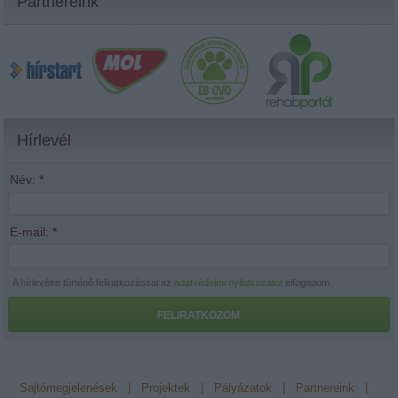
Partnereink
Hírlevél
Név:
*
E-mail:
*
A hírlevélre történő feliratkozással az
adatvédelmi nyilatkozatot
elfogadom.
FELIRATKOZOM
Sajtómegjelenések
|
Projektek
|
Pályázatok
|
Partnereink
|