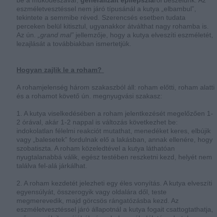
be a működészavar,
generalizált epilepsziá
ról beszélünk. Az
eszméletvesztéssel nem járó típusánál a kutya „elbambul”,
tekintete a semmibe réved. Szerencsés esetben tudata
perceken belül kitisztul, ugyanakkor átválthat nagy rohamba is.
Az ún.
„grand mal”
jellemzője, hogy a kutya elveszíti eszméletét,
lezajlását a továbbiakban ismertetjük.
Hogyan zajlik le a roham?
A rohamjelenség három szakaszból áll: roham előtti, roham alatti
és a rohamot követő ún. megnyugvási szakasz:
1. A kutya viselkedésében a roham jelentkezését megelőzően 1-
2 órával, akár 1-2 nappal is változás következhet be:
indokolatlan félelmi reakciót mutathat, menedéket keres, elbújik
vagy „balesetek” fordulnak elő a lakásban, annak ellenére, hogy
szobatiszta. A roham közeledtével a kutya láthatóan
nyugtalanabbá válik, egész testében reszketni kezd, helyét nem
találva fel-alá járkálhat.
2. A roham kezdetét jelezheti egy éles vonyítás. A kutya elveszíti
egyensúlyát, összerogyik vagy oldalára dől, teste
megmerevedik, majd görcsös rángatózásba kezd. Az
eszméletvesztéssel járó állapotnál a kutya fogait csattogtathatja,