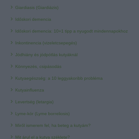
Giardiasis (Giardiázis)
Időskori demencia
Időskori demencia: 10+1 tipp a nyugodt mindennapokhoz
Inkontinencia (vizeletcsepegés)
Jódhiány és jódpótlás kutyáknál
Könnyezés, csipásodás
Kutyaegészség: a 10 leggyakoribb probléma
Kutyainfluenza
Levertség (letargia)
Lyme-kór (Lyme borreliosis)
Miről ismerem fel, ha beteg a kutyám?
Mit árul el a kutya széklete?