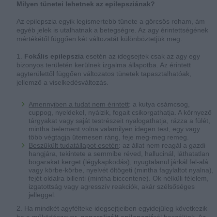
Milyen tünetei lehetnek az epilepsziának?
Az epilepszia egyik legismertebb tünete a görcsös roham, ám
egyéb jelek is utalhatnak a betegségre. Az agy érintettségének
mértékétől függően két változatát különböztetjük meg:
1.
Fokális epilepszia
esetén az idegsejtek csak az agy egy
bizonyos területén kerülnek izgalma állapotba. Az érintett
agyterülettől függően változatos tünetek tapasztalhatóak,
jellemző a viselkedésváltozás.
Amennyiben a tudat nem érintett
: a kutya csámcsog,
cuppog, nyeldekel, nyálzik, fogait csikorgathatja. A környező
tárgyakat vagy saját testrészeit nyalogathatja, rázza a fülét,
mintha belement volna valamilyen idegen test, egy vagy
több végtagja ütemesen ráng, feje meg-meg remeg.
Beszűkült tudatállapot esetén
: az állat nem reagál a gazdi
hangjára, tekintete a semmibe réved, hallucinál, láthatatlan
bogarakat kerget (légykapkodás), nyugtalanul járkál fel-alá
vagy körbe-körbe, nyelvét öltögeti (mintha fagylaltot nyalna),
fejét oldalra billenti (mintha biccentene). Ok nélküli félelem,
izgatottság vagy agresszív reakciók, akár szélsőséges
jelleggel.
2. Ha mindkét agyfélteke idegsejtjeiben egyidejűleg következik