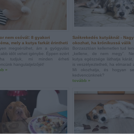
or nem csóvál: 8 gyakori
Székrekedés kutyáknál - Nagy
éma, mely a kutya farkát érintheti
okozhat, ha krónikussá válik
yen megsérülhet, ám a gyógyulás
Borzasztóan kellemetlen tud len
abb időt vehet igénybe. Éppen ezért
„kellene, de nem megy”. N
ha tudjuk, mi minden érheti
kutya egészsége láthatja kárát,
ncünk hangulatjelzőjét!
is veszélyeztetheti, ha elmarad 
bb »
Mi okozhatja, és hogyan seg
kedvencünknek?
tovább »