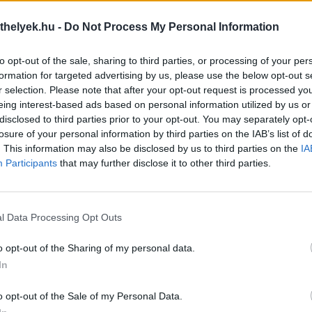
thelyek.hu -
Do Not Process My Personal Information
acukor (xilit) mérgezés kutyáknál:
Vigyázat, mérgező! Avagy mié
ennyiségben is halálos lehet!
ehet a kutya csokoládét?
ink népszerű cukorhelyettesítője a
Kedvelt nassolnivalónk, a c
to opt-out of the sale, sharing to third parties, or processing of your per
. Miért veszélyes a kutyákra, és mit
sajnos már kis mennyiségben 
formation for targeted advertising by us, please use the below opt-out s
ünk mérgezés esetén?
gondot okozhat kedvencünk eg
r selection. Please note that after your opt-out request is processed y
bb »
nézve. Mitől minősül mérgezőne
eing interest-based ads based on personal information utilized by us or
tehetünk, ha kutyánk cs
fogyasztott?
disclosed to third parties prior to your opt-out. You may separately opt-
tovább »
losure of your personal information by third parties on the IAB’s list of
. This information may also be disclosed by us to third parties on the
IA
Participants
that may further disclose it to other third parties.
l Data Processing Opt Outs
o opt-out of the Sharing of my personal data.
In
nek a kutyák sonkát?
Kutyabarát húsvét – 6 tipp, h
o opt-out of the Sale of my Personal Data.
z ünnepek már elmúltak, a húsvéti
kutyánk szempontjából is bi
ából maradt falatokra még mindig
legyen az ünnep