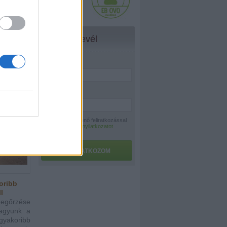
inyuszik,
es ünnepe
 tartogat
k számára
Hírlevél
igyeljünk
ra is a
Név:
*
E-mail:
*
A hírlevélre történő feliratkozással
az
adatvédelmi nyilatkozatot
elfogadom.
FELIRATKOZOM
oribb
l
egőrzése
vagyunk a
akoribb