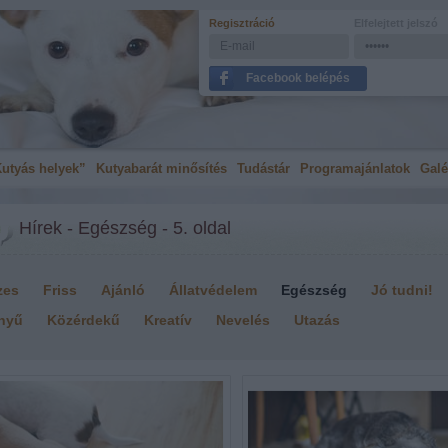
Regisztráció
Elfelejtett jelszó
Facebook belépés
utyás helyek”
Kutyabarát minősítés
Tudástár
Programajánlatok
Galé
Hírek - Egészség - 5. oldal
zes
Friss
Ajánló
Állatvédelem
Egészség
Jó tudni!
nyű
Közérdekű
Kreatív
Nevelés
Utazás