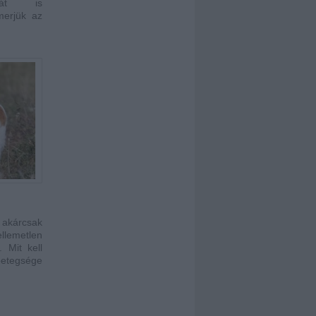
ását is
smerjük az
akárcsak
llemetlen
 Mit kell
betegsége