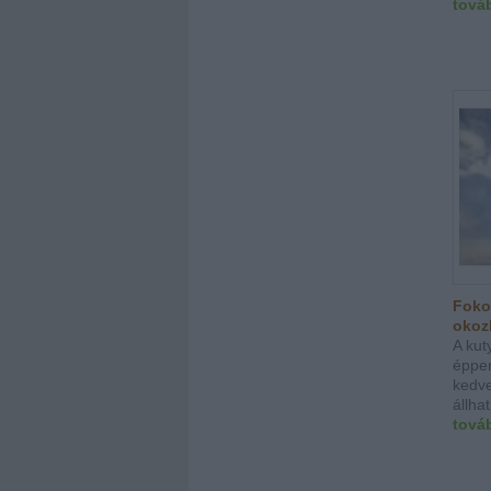
tová
Foko
okoz
A kut
éppe
kedv
állha
tová