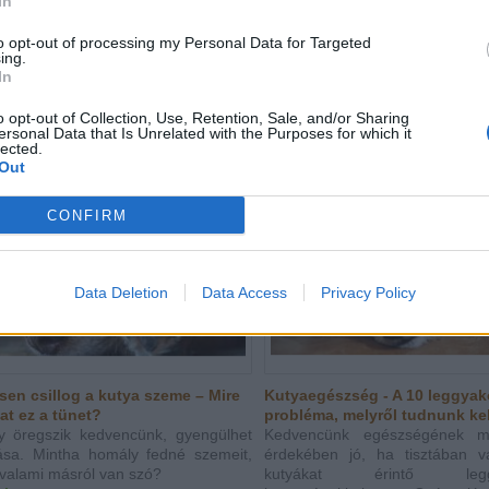
In
zhat kedvencünk. De kaphat belőle?
Színes tojások a fűben, csok
bb »
nyuszi-fészek... A Húsvét szín
to opt-out of processing my Personal Data for Targeted
nem csak a gyerkőcök számára
ing.
izgalmakat, de bizony kutyán
In
is! A mi feladatunk, hogy odaf
kedvenceink biztonságá
o opt-out of Collection, Use, Retention, Sale, and/or Sharing
készülődés...
ersonal Data that Is Unrelated with the Purposes for which it
lected.
tovább »
Out
CONFIRM
Data Deletion
Data Access
Privacy Policy
en csillog a kutya szeme – Mire
Kutyaegészség - A 10 leggyak
at ez a tünet?
probléma, melyről tudnunk kel
y öregszik kedvencünk, gyengülhet
Kedvencünk egészségének m
ása. Mintha homály fedné szemeit,
érdekében jó, ha tisztában 
valami másról van szó?
kutyákat érintő leggy