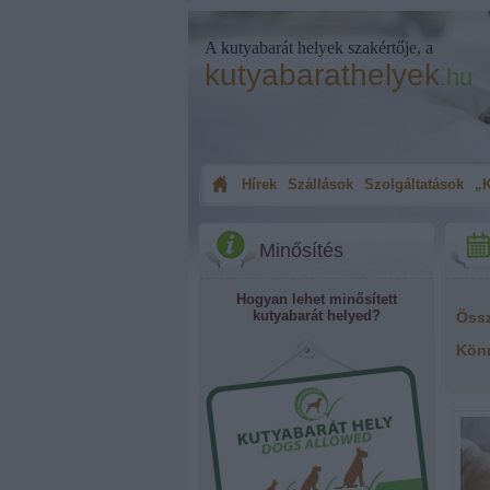
A kutyabarát helyek szakértője, a
kutyabarathelyek
.hu
Hírek
Szállások
Szolgáltatások
„K
Minősítés
Hogyan lehet minősített
kutyabarát helyed?
Öss
Kön