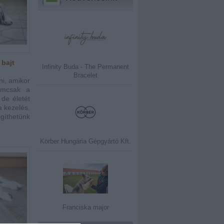
 bajt
Infinity Buda - The Permanent
Bracelet
ni, amikor
emcsak a
 de életét
a kezelés.
íthetünk
Körber Hungária Gépgyártó Kft.
Franciska major