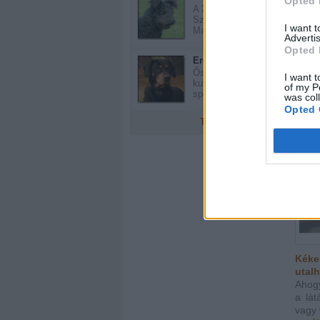
Opted 
A XVII - XVIII.
áhíto
Században
tová
I want 
Magyarorszá...
Advertis
Opted 
Erdélyi kopó
Ősi magyar
I want t
kutyafajta, amelyet a
of my P
spec...
was col
Opted 
További fajták
Kékes
utalh
Ahog
a lát
vagy 