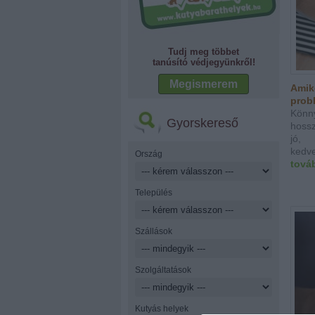
Tudj meg többet
tanúsító védjegyünkről!
Megismerem
Amik
probl
Könn
Gyorskereső
hossz
jó, 
kedve
Ország
tová
Település
Szállások
Szolgáltatások
Kutyás helyek