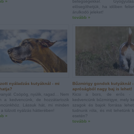
bb »
betegségekkel. Gyógyul
elősegíthetjük, ha időben feli
árulkodó jeleket!
tovább »
zott nyáladzás kutyáknál - mi
Bűzmirigy gondok kutyáknál -
hatja?
apróságból nagy baj is lehet!
yanyál. Csöpög, nyúlik, ragad… Nem
Kicsi a bors, de erős - 
n a kedvencünk, de hozzátartozik
kedvencünk bűzmirigye, mely ke
encünkhöz. Lássuk hát, mi minden
szagok és bajok forrása lehet.
t a túlzott nyálzás hátterében!
tudnunk róla, és mit tehetünk 
bb »
esetén?
tovább »