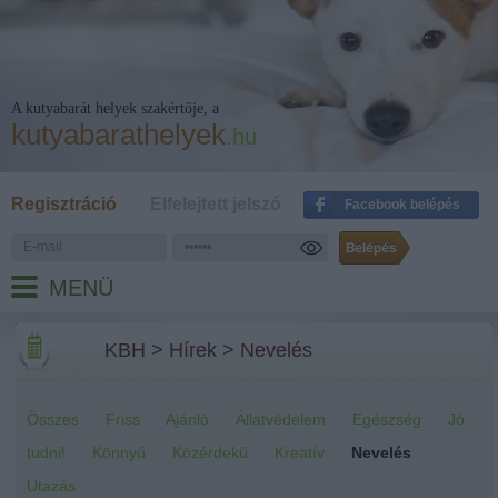
A kutyabarát helyek szakértője, a
kutyabarathelyek
.hu
Regisztráció
Elfelejtett jelszó
Facebook belépés
MENÜ
KBH
>
Hírek
>
Nevelés
Összes
Friss
Ajánló
Állatvédelem
Egészség
Jó
tudni!
Könnyű
Közérdekű
Kreatív
Nevelés
Utazás