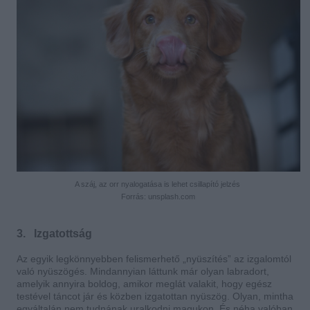
A száj, az orr nyalogatása is lehet csillapító jelzés
Forrás: unsplash.com
3. Izgatottság
Az egyik legkönnyebben felismerhető „nyüszítés” az izgalomtól
való nyüszögés. Mindannyian láttunk már olyan labradort,
amelyik annyira boldog, amikor meglát valakit, hogy egész
testével táncot jár és közben izgatottan nyüszög. Olyan, mintha
egyáltalán nem tudnának uralkodni magukon. És néha valóban