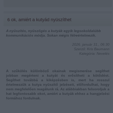
6 ok, amiért a kutyád nyüszíthet
A nyüszítés, nyüszögés a kutyák egyik legsokoldalúbb
kommunikációs módja. Sokan mégis félreértelmezik.
2026. január 31., 06:30
Szerző: Kris Baumann
Kategória: Nevelés
A szűkölés különböző okainak megismerése segíthet
jobban megérteni a kutyát és erősítheti a kötődést.
Segíthet továbbá a kiképzésben is, mert ha rosszul
értelmezzük a kutya nyüszítő jelzéseit, előfordulhat, hogy
nem megfelelően reagálunk rá. Az alábbiakban felsoroljuk a
hat legfontosabb okot, amiért a kutyák ehhez a hangjelzési
formához fordulnak.