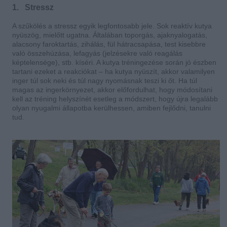
1. Stressz
A szűkölés a stressz egyik legfontosabb jele. Sok reaktív kutya
nyüszög, mielőtt ugatna. Általában toporgás, ajaknyalogatás,
alacsony faroktartás, zihálás, fül hátracsapása, test kisebbre
való összehúzása, lefagyás (jelzésekre való reagálás
képtelensége), stb. kíséri. A kutya tréningezése során jó észben
tartani ezeket a reakciókat – ha kutya nyüszít, akkor valamilyen
inger túl sok neki és túl nagy nyomásnak teszi ki őt. Ha túl
magas az ingerkörnyezet, akkor előfordulhat, hogy módosítani
kell az tréning helyszínét esetleg a módszert, hogy újra legalább
olyan nyugalmi állapotba kerülhessen, amiben fejlődni, tanulni
tud.