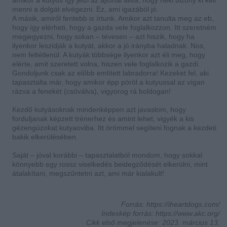
menni a dolgát elvégezni. Ez, ami igazából jó.
A másik, amiről fentebb is írtunk. Amikor azt tanulta meg az eb,
hogy így elérheti, hogy a gazda vele foglalkozzon. Itt szeretném
megjegyezni, hogy sokan – tévesen – azt hiszik, hogy ha
ilyenkor leszidják a kutyát, akkor a jó irányba haladnak. Nos,
nem feltétlenül. A kutyák többsége ilyenkor azt éli meg, hogy
elérte, amit szeretett volna, hiszen vele foglalkozik a gazdi.
Gondoljunk csak az előbb említett labradorra! Kezeket fel, aki
tapasztalta már, hogy amikor épp pöröl a kutyussal az vígan
rázva a fenekét (csóválva), vigyorog rá boldogan!
Kezdő kutyásoknak mindenképpen azt javaslom, hogy
forduljanak képzett trénerhez és amint lehet, vigyék a kis
gézengúzokat kutyaoviba. Itt örömmel segíteni fognak a kezdeti
bakik elkerülésében.
Saját – jóval korábbi – tapasztalatból mondom, hogy sokkal
könnyebb egy rossz viselkedés beidegződését elkerülni, mint
átalakítani, megszűntetni azt, ami már kialakult!
Forrás: https://iheartdogs.com/
Indexkép forrás: https://www.akc.org/
Cikk első megjelenése: 2023. március 13.