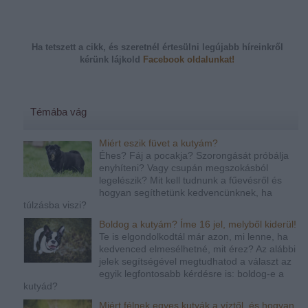
Ha tetszett a cikk, és szeretnél értesülni legújabb híreinkről
kérünk
lájkold
Facebook oldalunkat!
Témába vág
Miért eszik füvet a kutyám?
Éhes? Fáj a pocakja? Szorongását próbálja
enyhíteni? Vagy csupán megszokásból
legelészik? Mit kell tudnunk a fűevésről és
hogyan segíthetünk kedvencünknek, ha
túlzásba viszi?
Boldog a kutyám? Íme 16 jel, melyből kiderül!
Te is elgondolkodtál már azon, mi lenne, ha
kedvenced elmesélhetné, mit érez? Az alábbi
jelek segítségével megtudhatod a választ az
egyik legfontosabb kérdésre is: boldog-e a
kutyád?
Miért félnek egyes kutyák a víztől, és hogyan