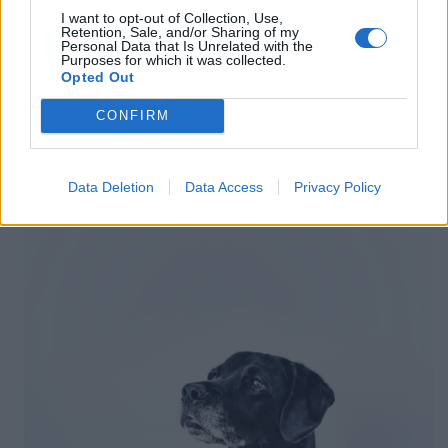
beszerezni, amihez odabújhat, hogy aludjon. És az első
I want to opt-out of Collection, Use,
pillanattól – biztonságos környezetben – rövid ideig nyugodtan
Retention, Sale, and/or Sharing of my
Personal Data that Is Unrelated with the
hagyjuk magára, amíg mondjuk kimegyünk a WC-re.
Purposes for which it was collected.
Amikor viszont csendben van, igyekezzünk vissza és
Opted Out
jutalmazzuk mondjuk közös játékkal.
CONFIRM
Data Deletion
Data Access
Privacy Policy