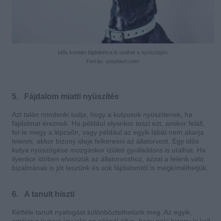
Idős korban fájdalomra is utalhat a nyüszögés
Forrás: unsplash.com
5. Fájdalom miatti nyüszítés
Azt talán mindenki tudja, hogy a kutyusok nyüszítenek, ha
fájdalmat éreznek. Ha például olyankor teszi ezt, amikor feláll,
fel-le megy a lépcsőn, vagy például az egyik lábát nem akarja
letenni, akkor bizony ideje felkeresni az állatorvost. Egy idős
kutya nyüszögése mozgáskor ízületi gyulladásra is utalhat. Ha
ilyenkor időben elvisszük az állatorvoshoz, azzal a felénk való
bizalmának is jót teszünk és sok fájdalomtól is megkímélhetjük.
6. A tanult hiszti
Kétféle tanult nyafogást különböztethetünk meg. Az egyik,
amikor a kutyus így jelzi az ajtónál állva, hogy neki bizony ki kell