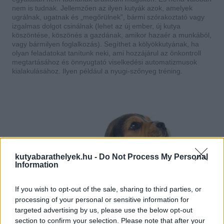
nem is tudnak. Jellemzően az ilyen kutyák azok, amelyek
ugrálnak, ugatnak és „megőrülnek”, bármi szórakoztató vagy
izgalmas dolgot csinálnak (lehet az új ember, új kutya
köszöntése, köszönés a gazdának, amikor hazaér a munkából,
vagy bármilyen foglalkozás). Segíthet a kölyökkutyának, ha
olyan feladatokat tanítunk neki, ami hozzájárul az önkontroll
megtartásához és önnyugtató viselkedési automatizmusok
kialakulásához. Ilyen például a nyugi-szőnyeg tréning.
kutyabarathelyek.hu -
Do Not Process My Personal
Information
If you wish to opt-out of the sale, sharing to third parties, or
processing of your personal or sensitive information for
targeted advertising by us, please use the below opt-out
section to confirm your selection. Please note that after your