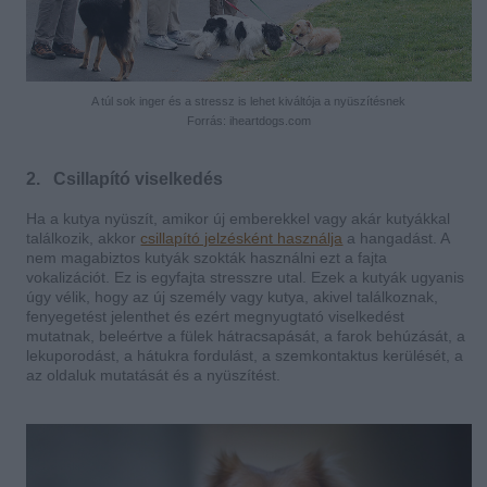
A túl sok inger és a stressz is lehet kiváltója a nyüszítésnek
Forrás: iheartdogs.com
2. Csillapító viselkedés
Ha a kutya nyüszít, amikor új emberekkel vagy akár kutyákkal
találkozik, akkor
csillapító jelzésként használja
a hangadást. A
nem magabiztos kutyák szokták használni ezt a fajta
vokalizációt. Ez is egyfajta stresszre utal. Ezek a kutyák ugyanis
úgy vélik, hogy az új személy vagy kutya, akivel találkoznak,
fenyegetést jelenthet és ezért megnyugtató viselkedést
mutatnak, beleértve a fülek hátracsapását, a farok behúzását, a
lekuporodást, a hátukra fordulást, a szemkontaktus kerülését, a
az oldaluk mutatását és a nyüszítést.