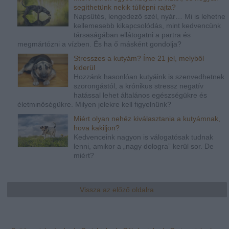
segíthetünk nekik túllépni rajta?
Napsütés, lengedező szél, nyár… Mi is lehetne
kellemesebb kikapcsolódás, mint kedvencünk
társaságában ellátogatni a partra és
megmártózni a vízben. És ha ő másként gondolja?
Stresszes a kutyám? Íme 21 jel, melyből
kiderül
Hozzánk hasonlóan kutyáink is szenvedhetnek
szorongástól, a krónikus stressz negatív
hatással lehet általános egészségükre és
életminőségükre. Milyen jelekre kell figyelnünk?
Miért olyan nehéz kiválasztania a kutyámnak,
hova kakiljon?
Kedvenceink nagyon is válogatósak tudnak
lenni, amikor a „nagy dologra” kerül sor. De
miért?
Vissza az előző oldalra