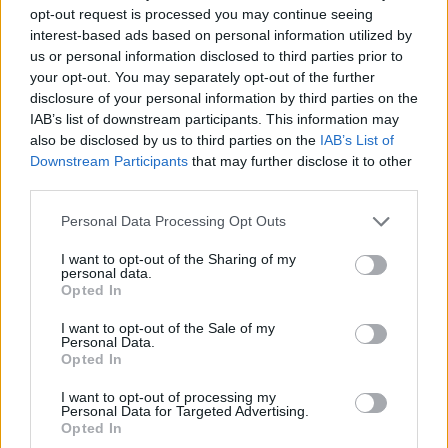
opt-out request is processed you may continue seeing
interest-based ads based on personal information utilized by
us or personal information disclosed to third parties prior to
your opt-out. You may separately opt-out of the further
disclosure of your personal information by third parties on the
IAB’s list of downstream participants. This information may
Nyüszítés a figyelemért: a kölykök mesterei ennek
also be disclosed by us to third parties on the
IAB’s List of
Forrás: rocketcdn.me
Downstream Participants
that may further disclose it to other
third parties.
Personal Data Processing Opt Outs
4. Nyüszítés a figyelemért
I want to opt-out of the Sharing of my
personal data.
A kölykök a legnagyobb mesterei ennek. Ha elhagyjuk a szobát,
Opted In
a kölyökkutya ösztönösen azonnal nyafogni kezd, mert nem
akar egyedül lenni. Gondoljunk csak bele! Amikor még a
I want to opt-out of the Sale of my
mamája vagy a tesói mellett volt, ha nyüszögött az előbbiek
Personal Data.
közül valaki biztosan ment, hogy megnézze, mit szeretne. Ezzel
Opted In
azonban célszerű nagyon óvatosnak lenni! Ha folyamatosan
megerősítést nyer így, akkor a kutyus megtanulja, hogy ezzel
I want to opt-out of processing my
könnyedén elérheti, amit szeretne. Persze, amikor elhozzuk a
Personal Data for Targeted Advertising.
kölyköt, az első pár napban normális, ha többet vagyunk vele.
Opted In
De épp ezért már előre célszerű egy hatalmas plüsst