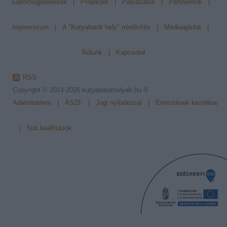
Sajtómegjelenések
|
Projektek
|
Pályázatok
|
Partnereink
|
Impresszum
|
A "Kutyabarát hely" minősítés
|
Médiaajánlat
|
Rólunk
|
Kapcsolat
RSS
Copyright © 2014-2026
kutyabarathelyek.hu ®
Adatvédelem
|
ÁSZF
|
Jogi nyilatkozat
|
Értesítések kezelése
|
Süti beállítások