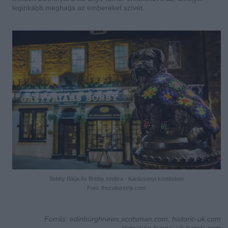
leginkább meghatja az embereket szívét.
Bobby Bárja és Bobby szobra - Karácsonyi köntösben
Fotó: theculturetrip.com
Forrás: edinburghnews.scotsman.com, historic-uk.com
Indexkép forrás: uk.hotels.com