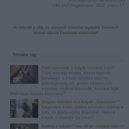
Cikk első megjelenése: 2022. május 17.
Ha tetszett a cikk, és szeretnél értesülni legújabb híreinkről
kérünk
lájkold
Facebook oldalunkat!
Témába vág
Miért szeretnek a kutyák hozzánk bújni?
Több mint egy érintés, hiszen egymás
közelsége, a közös időtöltés teszi oly
különlegesség azt, amikor kedvencünk
szorosan mellénk kucorodik, hozzánk bújik.
Mitől olyan kedves számukra?
Hogyan mondják el a kutyák: „Köszönöm”?
Nagyszerű érzés, amikor szívünket belengi a
hála, és átjárja egész lényünket. Vajon a
kutyák is képesek így érezni?
Boldog a kutyám? Íme 16 jel, melyből kiderül!