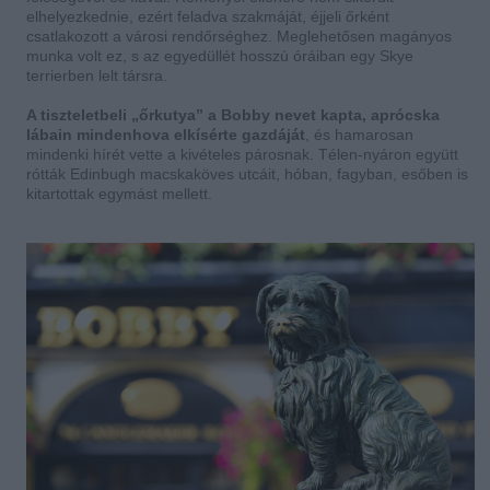
elhelyezkednie, ezért feladva szakmáját, éjjeli őrként
csatlakozott a városi rendőrséghez. Meglehetősen magányos
munka volt ez, s az egyedüllét hosszú óráiban egy Skye
terrierben lelt társra.
A tiszteletbeli „őrkutya” a Bobby nevet kapta, aprócska
lábain mindenhova elkísérte gazdáját
, és hamarosan
mindenki hírét vette a kivételes párosnak. Télen-nyáron együtt
rótták Edinbugh macskaköves utcáit, hóban, fagyban, esőben is
kitartottak egymást mellett.