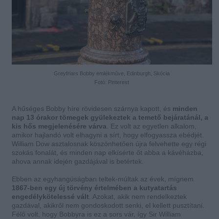
Greyfriars Bobby emlékműve, Edinburgh, Skócia
Fotó: Pinterest
A hűséges Bobby híre rövidesen szárnya kapott, és
minden
nap 13 órakor tömegek gyülekeztek a temető bejáratánál, a
kis hős megjelenésére várva
. Ez volt az egyetlen alkalom,
amikor hajlandó volt elhagyni a sírt, hogy elfogyassza ebédjét.
William Dow asztalosnak köszönhetően újra felvehette egy régi
szokás fonalát, és minden nap elkísérte őt abba a kávéházba,
ahova annak idején gazdájával is betértek.
Ebben az egyhangúságban teltek-múltak az évek, mígnem
1867-ben egy új törvény értelmében a kutyatartás
engedélykötelessé vált
. Azokat, akik nem rendelkeztek
gazdával, akikről nem gondoskodott senki, el kellett pusztítani.
Félő volt, hogy Bobbyra is ez a sors vár, így Sir William