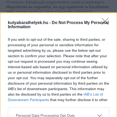
Chambers, Edingburgh polgármestere sietett a segítségére.
Megváltotta az engedélyt, és egy nyakörvet is készíttetett
neki
, melybe nevét és címét is bevésték, méghozzá
sárgarézzel. E nyakörvet ma az Edinburgh Múzeumban lehet
megtekinteni.
kutyabarathelyek.hu -
Do Not Process My Personal
Information
If you wish to opt-out of the sale, sharing to third parties, or
processing of your personal or sensitive information for
targeted advertising by us, please use the below opt-out
section to confirm your selection. Please note that after your
opt-out request is processed you may continue seeing
interest-based ads based on personal information utilized by
us or personal information disclosed to third parties prior to
your opt-out. You may separately opt-out of the further
disclosure of your personal information by third parties on the
IAB’s list of downstream participants. This information may
also be disclosed by us to third parties on the
IAB’s List of
Downstream Participants
that may further disclose it to other
third parties.
Greyfriars Bobby és egyik látogatója
Fotó: edinburghnews.scotsman.com
Personal Data Processing Opt Outs