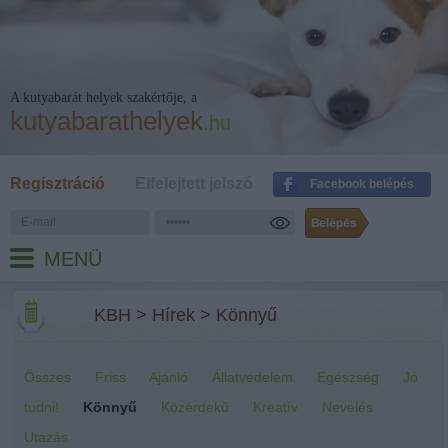
A kutyabarát helyek szakértője, a
kutyabarathelyek
.hu
Regisztráció
Elfelejtett jelszó
Facebook belépés
MENÜ
KBH
>
Hírek
>
Könnyű
Összes
Friss
Ajánló
Állatvédelem
Egészség
Jó
tudni!
Könnyű
Közérdekű
Kreatív
Nevelés
Utazás