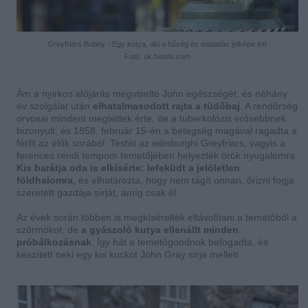
Greyfriars Bobby - Egy kutya, aki a hűség és odaadás jelképe lett
Fotó: uk.hotels.com
Ám a nyirkos időjárás megviselte John egészségét, és néhány
év szolgálat után
elhatalmasodott rajta a tüdőbaj
. A rendőrség
orvosai mindent megtettek érte, de a tuberkolózis erősebbnek
bizonyult, és 1858. február 15-én a betegség magával ragadta a
férfit az élők sorából. Testét az edinburghi Greyfriars, vagyis a
ferences rendi tempom temetőjében helyezték örök nyugalomra.
Kis barátja oda is elkísérte: lefeküdt a jelöletlen
földhalomra
, és elhatározta, hogy nem tágít onnan, őrizni fogja
szeretett gazdája sírját, amíg csak él.
Az évek során többen is megkísérelték eltávolítani a temetőből a
szőrmókot, de
a gyászoló kutya ellenállt minden
próbálkozásnak
. Így hát a temetőgondnok befogadta, és
készített neki egy kis kuckót John Gray sírja mellett.