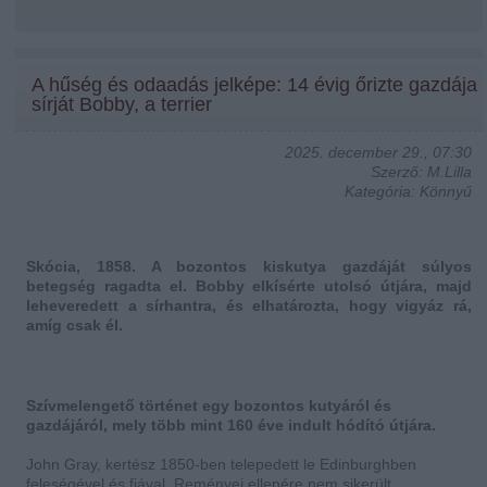
A hűség és odaadás jelképe: 14 évig őrizte gazdája
sírját Bobby, a terrier
2025. december 29., 07:30
Szerző: M.Lilla
Kategória: Könnyű
Skócia, 1858. A bozontos kiskutya gazdáját súlyos
betegség ragadta el. Bobby elkísérte utolsó útjára, majd
leheveredett a sírhantra, és elhatározta, hogy vigyáz rá,
amíg csak él.
Szívmelengető történet egy bozontos kutyáról és
gazdájáról, mely több mint 160 éve indult hódító útjára.
John Gray, kertész 1850-ben telepedett le Edinburghben
feleségével és fiával. Reményei ellenére nem sikerült