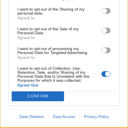
I want to opt-out of the Sharing of my
A város népe szívébe zárta a bozontos kiskutyát. Csodálták
personal data.
hűségét, élelmet vittek neki, és akkor is gondoskodtak róla, ha
Opted In
megbetegedett.
Bobby hálás volt a törődésért, de lelke
legmélyén a számára legkedvesebb embernek fogadott
I want to opt-out of the Sale of my
örök hűséget
. 14 éven át őrizte sírját, mígnem 1872-ben ő
Personal Data.
maga is lehunyta szemét. Gazdája közelében temették el,
Opted In
miután átkelt a szivárványhídon.
I want to opt-out of processing my
Personal Data for Targeted Advertising.
Története rengeteg embert megérintett, köztük a legnagyobb
Opted In
angliai állatmentő szervezet, az RSPCA elnökasszonyát is.
Angelia Georgina Burdett-Coutts azzal a kéréssel fordult a
városi tanácshoz, hogy engedélyezzék egy szobor felállítását,
I want to opt-out of Collection, Use,
Retention, Sale, and/or Sharing of my
melynek tetején Bobby foglalna helyet.
Az emlékművet William
Personal Data that Is Unrelated with the
Brody szobrász készítette el, majd 1873 novemberében avatták
Purposes for which it was collected.
fel mindenféle ünnepélyesség nélkül a ferences rendi templom
Opted Out
temetőjével szemben.
A hűség és szeretet e rendhagyó
alkotása közel 150 éve áll
Edinburgh híres utcájában,
tetején
CONFIRM
egy kiskutyával, kinek óvó tekintete a mai napig gazdája
nyughelyét figyeli
. Ahogy a plaketten olvashatjuk:
„Greyfriars Bobby
Data Deletion
Data Access
Privacy Policy
Elhunyt 1872. január 14-én, 16 éves korában
Hűsége és odaadása szolgáljon tanulságul mindnyájunk