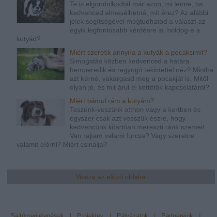
Te is elgondolkodtál már azon, mi lenne, ha
kedvenced elmesélhetné, mit érez? Az alábbi
jelek segítségével megtudhatod a választ az
egyik legfontosabb kérdésre is: boldog-e a
kutyád?
Miért szeretik annyira a kutyák a pocaksimit?
Simogatás közben kedvenced a hátára
hemperedik és ragyogó tekintettel néz? Mintha
azt kérné, vakargasd meg a pocakját is. Mitől
olyan jó, és mit árul el kettőtök kapcsolatáról?
Miért bámul rám a kutyám?
Teszünk-veszünk otthon vagy a kertben és
egyszer csak azt vesszük észre, hogy
kedvencünk kitartóan mereszti ránk szemeit.
Van rajtam valami furcsa? Vagy szeretne
valamit elérni? Miért csinálja?
Vissza az előző oldalra
Sajtómegjelenések
|
Projektek
|
Pályázatok
|
Partnereink
|