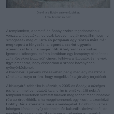
Greyfriars Bobby emlékmű, plakett
Fotó: historic-uk.com
A templomkert, a temető és Bobby szobra tagadhatatlanul
vonzza a látogatókat, de csak kevesen tudják megállni, hogy ne
simogassák meg őt.
Orra és pofijának egy részén mára már
megkopott a fényezés, a legenda szerint ugyanis
szerencsét hoz, ha megérintik
. A helyreállítás azonban
igencsak költséges, ezért a korábban egy kampányt elindítottak
„
El a Kezekkel Bobbytól
” címen, felhívva a látogatók és helyiek
figyelemét arra, hogy elsősorban a szobor látványában
gyönyörködjenek.
A koronavírus járvány időszakában pedig még egy maszkot is
ráraktak a kutya orrára, hogy megelőzzék a járvány terjedését.
A kiskutyáról több film is készült, a 2005-ös
Bobby, a hűséges
terrier
címmel bemutatott kalandfilm is emléket állít neki. A
templomi temetőben vezetett túrákon még többet megtudhatnak
róla az érdeklődők, s ha megpihennének egy kicsit, a szemközti
Bobby Bárja
szeretettel várja a vendégeket. Edinburgh városa
bőséges kínálatot nyújt történelmi és kulturális látnivalókból, de
minden bizonnyal a kis Skye terrier emlékműve az, amelyik