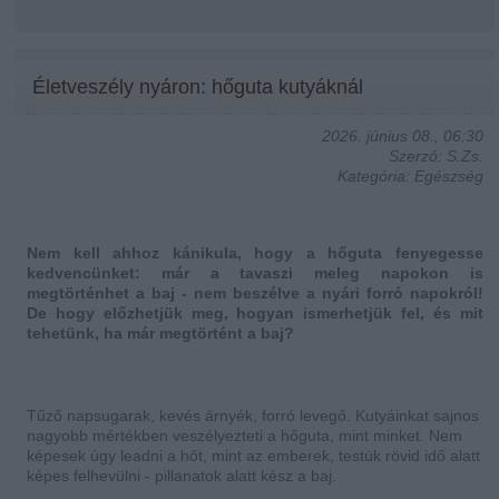
Életveszély nyáron: hőguta kutyáknál
2026. június 08., 06:30
Szerző: S.Zs.
Kategória: Egészség
Nem kell ahhoz kánikula, hogy a hőguta fenyegesse
kedvencünket: már a tavaszi meleg napokon is
megtörténhet a baj - nem beszélve a nyári forró napokról!
De hogy előzhetjük meg, hogyan ismerhetjük fel, és mit
tehetünk, ha már megtörtént a baj?
Tűző napsugarak, kevés árnyék, forró levegő. Kutyáinkat sajnos
nagyobb mértékben veszélyezteti a hőguta, mint minket. Nem
képesek úgy leadni a hőt, mint az emberek, testük rövid idő alatt
képes felhevülni - pillanatok alatt kész a baj.