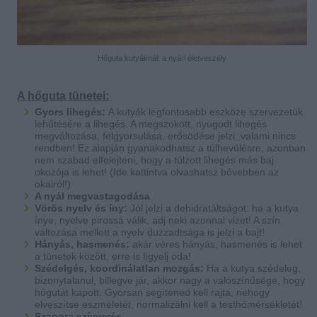
Hőguta kutyáknál: a nyári életveszély
A hőguta tünetei:
Gyors lihegés:
A kutyák legfontosabb eszköze szervezetük
lehűtésére a lihegés. A megszokott, nyugodt lihegés
megváltozása, felgyorsulása, erősödése jelzi: valami nincs
rendben! Ez alapján gyanakodhatsz a túlhevülésre, azonban
nem szabad elfelejteni, hogy a túlzott lihegés más baj
okozója is lehet! (Ide kattintva olvashatsz bővebben az
okairól!)
A nyál megvastagodása
Vörös nyelv és íny:
Jól jelzi a dehidratáltságot: ha a kutya
ínye, nyelve pirossá válik, adj neki azonnal vizet! A szín
változása mellett a nyelv duzzadtsága is jelzi a bajt!
Hányás, hasmenés:
akár véres hányás, hasmenés is lehet
a tünetek között, erre is figyelj oda!
Szédelgés, koordinálatlan mozgás:
Ha a kutya szédeleg,
bizonytalanul, billegve jár, akkor nagy a valószínűsége, hogy
hőgutát kapott. Gyorsan segítened kell rajta, nehogy
elveszítse eszméletét, normalizálni kell a testhőmérsékletét!
Szapora szívverés