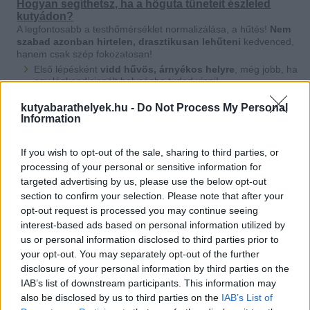
Hogyan segíthetsz, ha a hőguta tüneteit észleled
kutyádon?
A legfontosabb a testhőmérséklet normalizálása, a hűtés!
Nem
szabad azonban hirtelen, drasztikusan lehűteni
kedvenced,
hanem csak szép fokozatosan!
Első lépésként
vidd hűvös, árnyékos helyre
, még jobb, ha
egy légkondicionált helységbe tudod vinni!
Fontos, hogy
adj neki vizet (de ne jéghideget!)
, így
megszüntetheted a dehidratált állapotot. Ha nem akar inni,
kutyabarathelyek.hu -
Do Not Process My Personal
ne erőltesd, inkább
nedvesítsd a nyelvét
, száját.
Information
Hűsítsd a testét is vízzel: fokozatosan
vizezd be, törölgesd
nedves ruhával vagy szivaccsal
a hasát, ágyékát.
Nedves törölközőt
is tehetsz a fejére, nyakára, vagy a
If you wish to opt-out of the sale, sharing to third parties, or
hasára, ez is nagyban segíti a hűtést.
processing of your personal or sensitive information for
Hőguta esetén
elengedhetetlen, hogy
állatorvos is lássa
!
targeted advertising by us, please use the below opt-out
Ha a hűtés hatására jobban lesz, akkor is el kell vinni, hogy
section to confirm your selection. Please note that after your
szakértő szemek is megvizsgálják, szükség lehet további
opt-out request is processed you may continue seeing
kezelésre.
interest-based ads based on personal information utilized by
us or personal information disclosed to third parties prior to
your opt-out. You may separately opt-out of the further
disclosure of your personal information by third parties on the
IAB’s list of downstream participants. This information may
also be disclosed by us to third parties on the
IAB’s List of