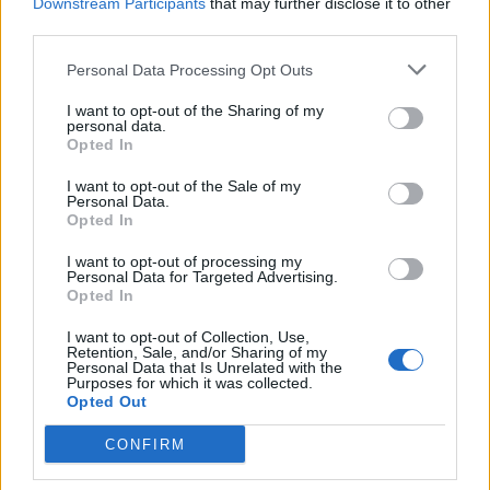
Downstream Participants
that may further disclose it to other
third parties.
Personal Data Processing Opt Outs
I want to opt-out of the Sharing of my
personal data.
Opted In
I want to opt-out of the Sale of my
Personal Data.
Opted In
Vízparton a legjobb a hőségben, de ha nincs erre lehetőség, vizezéssel
hűsítsük a kutyát
I want to opt-out of processing my
Personal Data for Targeted Advertising.
Opted In
A leg
fontosabb a megelőzés!
Ahogy más betegségek, balesetek esetén, itt is a megelőzés a
I want to opt-out of Collection, Use,
legfontosabb! Jobb elkerülni a bajt!
Retention, Sale, and/or Sharing of my
Sajnos a hőguta leggyakoribb oka még minidig az, hogy a
tűző
Personal Data that Is Unrelated with the
Purposes for which it was collected.
napon parkoló autóban
hagyják a kutyát a gazdák, míg
Opted Out
beugranak egy boltba, vagy ügyet intézni. Ilyen esetben pár
perc is elegendő a tragédiához.
CONFIRM
A sétákat igyekezz korán reggelre és estére időzíteni
,
napközben nem csak a levegő, de az aszfalt is felforrósodik! A