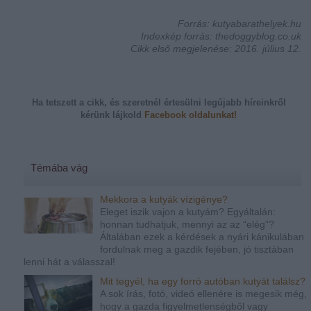
Forrás: kutyabarathelyek.hu
Indexkép forrás: thedoggyblog.co.uk
Cikk első megjelenése: 2016. július 12.
Ha tetszett a cikk, és szeretnél értesülni legújabb híreinkről
kérünk
lájkold
Facebook oldalunkat!
Témába vág
Mekkora a kutyák vízigénye?
Eleget iszik vajon a kutyám? Egyáltalán:
honnan tudhatjuk, mennyi az az “elég”?
Általában ezek a kérdések a nyári kánikulában
fordulnak meg a gazdik fejében, jó tisztában
lenni hát a válasszal!
Mit tegyél, ha egy forró autóban kutyát találsz?
A sok írás, fotó, videó ellenére is megesik még,
hogy a gazda figyelmetlenségből vagy