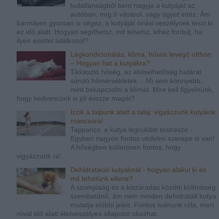
tudatlanságból bent hagyja a kutyáját az
autóban, míg ő vásárol, vagy ügyet intéz. Ám
bármilyen gyorsan is végez, a kutyáját óriási veszélynek teszi ki
ez idő alatt. Hogyan segíthetsz, mit tehetsz, kihez fordulj, ha
ilyen esettel találkozol?
Légkondicionálás, klíma, hűvös levegő otthon
– Hogyan hat a kutyákra?
Tikkasztó hőség, az elviselhetőség határát
súroló hőmérsékletek… Mi sem könnyebb,
mint bekapcsolni a klímát. Mire kell figyelnünk,
hogy kedvencünk is jól érezze magát?
Izzik a talpunk alatt a talaj: vigyázzunk kutyáink
mancsára!
Tappancs: a kutya legcukibb testrésze -
Egyben nagyon fontos védelmi szerepe is van!
A hőségben különösen fontos, hogy
vigyázzunk rá!
Dehidratáció kutyáknál - hogyan alakul ki és
mit tehetünk ellene?
A szomjúság és a kiszáradás közötti különbség
szembetűnő, ám nem minden dehidratált kutya
mutatja előbbi jeleit. Fontos tudnunk róla, mert
rövid idő alatt életveszélyes állapotot okozhat.