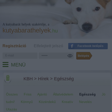
A kutyabarát helyek szakértője, a
kutyabarathelyek
.hu
Regisztráció
Elfelejtett jelszó
Facebook belépés
MENÜ
KBH
>
Hírek
>
Egészség
Összes
Friss
Ajánló
Állatvédelem
Egészség
Jó
tudni!
Könnyű
Közérdekű
Kreatív
Nevelés
Utazás