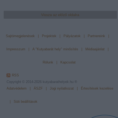
Vissza az előző oldalra
Sajtómegjelenések
|
Projektek
|
Pályázatok
|
Partnereink
|
Impresszum
|
A "Kutyabarát hely" minősítés
|
Médiaajánlat
|
Rólunk
|
Kapcsolat
RSS
Copyright © 2014-2026
kutyabarathelyek.hu ®
Adatvédelem
|
ÁSZF
|
Jogi nyilatkozat
|
Értesítések kezelése
|
Süti beállítások