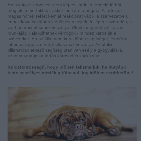
Ha a kutya szervezete nem képes leadni a termelődő hőt
megfelelő mértékben, akkor jön létre a hőguta. A tartósan
magas hőmérséklet kémiai reakciókat vált ki a szervezetben,
ennek következtében leépülnek a sejtek, fellép a kiszáradás, a
vér besűrűsödésének veszélye. Utóbbi megnehezíti a szív
munkáját, kialakulhatnak vérrögök - mindez károsítja a
szöveteket. Ha az állat nem kap időben segítséget, fennáll a
létfontosságú szervek leállásának veszélye. Az utolsó
pillanatban érkező segítség után van esély a gyógyulásra,
azonban magas a tartós károsodás kockázata.
Kulcsfontosságú, hogy időben felismerjük, ha kutyánk
teste veszélyes mértékig túlhevül, így időben segíthetünk!