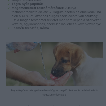
Tágra nyílt pupillák
Megemelkedett testhőmérséklet:
A kutya
testhőmérséklete 38-39°C. Hőguta esetén ez emelkedik: ha
eléri a 41°C-ot, azonnali sürgős cselekvésre van szükség!
Ezt a magas testhőmérsékletet már nem képes a szervezet
kezelni, agykárosodás, szerv-leállás lehet a következménye.
Eszméletvesztés, kóma
Folyadékpótlás: elengedhetetlen a hőguta megelőzéséhez és a dehidratáció
megszüntetéséhez is