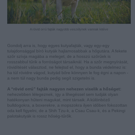
A rövid orrú fajták nagyobb veszélynek vannak kitéve
Gondolj arra is, hogy egyes kutyafajták, vagy egy-egy
tulajdonsággal bíró kutyák hajlamosabbak a hőgutára. A fekete
szőr szívja magába a meleget, de a hosszú szőrűek is
rosszabbul tűrik a forróságot társaiknál. Ha a szőr megnyírását,
rövidítését választod, ne felejtsd el, hogy a bunda védelmez is:
ha túl rövidre vágod, kutyád bőre könnyen le fog égni a napon -
a nem túl nagy bunda pedig segít szigetelni is.
A “rövid orrú” fajták nagyon nehezen viselik a hőséget:
nehezebben lélegeznek, így a lihegéssel sem tudják olyan
hatékonyan hűteni magukat, mint társaik. A különböző
bulldogokra, a boxerekre, a mopszokra ilyen időben fokozottan
oda kell figyelni, de a Shih Tzu-k, a Csau Csau-k, és a Pekingi
palotakutyák is rossz hőség-tűrők.