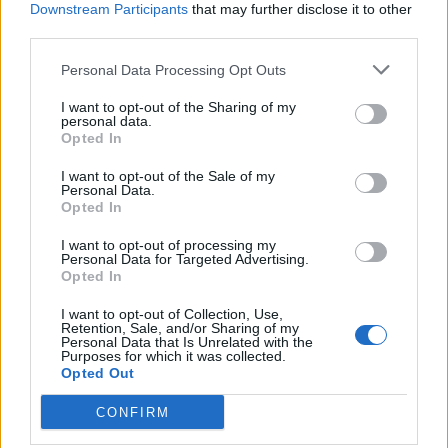
akkor érzékenyebb szervezetét megviselheti ez a kis hideg is.
Downstream Participants
that may further disclose it to other
Figyeljünk oda arra,
hogyan reagál a légkondicionáló
third parties.
működésére: közelebb megy hozzá, lefekszik mellé vagy
inkább távol marad?
Personal Data Processing Opt Outs
Vannak-e a kutya testén
szőrrel kevésbé fedett egyenesen
I want to opt-out of the Sharing of my
kopasz foltok
? Egyes kutyáknak veleszületetten kevesebb,
personal data.
finomabb szálú szőr fedi a szemek, a fülek környékét, a pocakot
Opted In
és a combok belső oldalát. Ezeken a területeken fokozottabb a
hőleadás, ami valamelyest hozzájárul a túlhevülés
I want to opt-out of the Sale of my
elkerüléséhez, ugyanakkor hideg időben, így az alacsony fokra
Personal Data.
állított, folyamatosan működő klíma mellett meg is fázhatnak.
Opted In
Mennyi a kutya testsúlya?
A kistestű fajták között akadnak
I want to opt-out of processing my
Personal Data for Targeted Advertising.
páran, akik ránézésre magasabbak a méretkategóriába tartozó
Opted In
társaiknál. A nyúlánk whippetek és a kis olasz agár például
különösen érzékenyek a hőmérséklet változásaira. Egyrétegű,
vékony bundájuk, a testmérethez mérten csekélyebb testsúly és
I want to opt-out of Collection, Use,
Retention, Sale, and/or Sharing of my
a minimális zsírszövet nem biztosít nekik elegendő védelmet
Personal Data that Is Unrelated with the
sem a hideg, sem a meleg ellen. Járjunk el óvatosan a légkondi
Purposes for which it was collected.
használatakor, nehogy kedvencünk egészsége szenvedje meg a
Opted Out
jószándékot.
CONFIRM