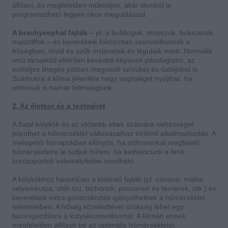
állítani, és megfelelően működjön, akár távolról is
programozható legyen okos megoldással.
A brachycephal fajták
– pl. a bulldogok, mopszok, bokszerek,
masztiffok – és keverékeik fokozottan szenvedhetnek a
hőségben, rövid és szűk orrjárataik és légutaik miatt. Normális
orrú társaiktól eltérően kevésbé képesek párologtatni, az
erőteljes lihegés jobban megviseli szívüket és tüdejüket is.
Számukra a klíma jelenléte nagy segítséget nyújthat, ha
otthonuk is hamar felmelegszik.
2. Az életkor és a testméret
A fiatal kölykök és az idősebb ebek számára nehézséget
jelenthet a hőmérséklet változásaihoz történő alkalmazkodás. A
melegebb hónapokban előnyös, ha otthonunkat megfelelő
hőmérsékletre le tudjuk hűteni, ha kedvencünk a fenti
korcsoportok valamelyikébe sorolható.
A kölykökhöz hasonlóan a kistestű fajták (pl. csivava, máltai
selyemkutya, shih tzu, bichonok, pincserek és terrierek, stb.) és
keverékeik extra gondoskodás igényelhetnek a hőmérséklet
tekintetében. A hőség közeledtével szükség lehet egy
fazonigazításra a kutyakozmetikusnál. A klímán ennek
megfelelően állítsuk be az optimális hőmérsékletet.