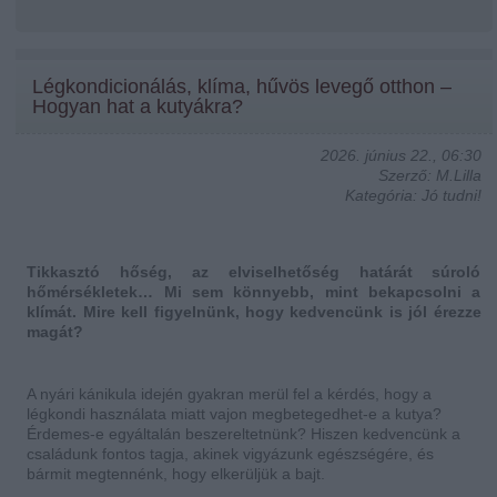
Légkondicionálás, klíma, hűvös levegő otthon –
Hogyan hat a kutyákra?
2026. június 22., 06:30
Szerző: M.Lilla
Kategória: Jó tudni!
Tikkasztó hőség, az elviselhetőség határát súroló
hőmérsékletek… Mi sem könnyebb, mint bekapcsolni a
klímát. Mire kell figyelnünk, hogy kedvencünk is jól érezze
magát?
A nyári kánikula idején gyakran merül fel a kérdés, hogy a
légkondi használata miatt vajon megbetegedhet-e a kutya?
Érdemes-e egyáltalán beszereltetnünk? Hiszen kedvencünk a
családunk fontos tagja, akinek vigyázunk egészségére, és
bármit megtennénk, hogy elkerüljük a bajt.