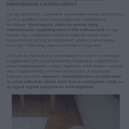
használatának a kutyára nézve?
Ha úgy döntöttünk, szeretnénk beszereltetni klímát otthonunkba,
gondos gazdiként bizonyára a legapróbb részleteket is
körüljárjuk.
Hova tegyük, mikor és mennyi ideig
működtessük, megbetegedhet-e tőle kedvencünk
, és így
tovább. Egy megfelelően beállított légkondi mellett aligha
számolhatunk komoly kockázatokkal, amikor a hőmérséklet
miatt úgy ítéljük meg, ideje kicsit lehűteni magunkat.
A kutyák és macskák már évezredekkel a modern technológia
megjelenése előtt is benépesítették bolygónkat; kifejlesztettek
olyan tulajdonságokat, melyek segítettek nekik életben maradni,
akár a legextrémebb körülmények között is.
A tenyésztés
hatására azonban
méretben, testfelépítésben és küllemben
is sokat változtak, éppen ezért fontos odafigyelni a fajta és
az egyed egyedi igényeire és szükségleteire.