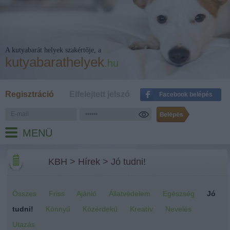
A kutyabarát helyek szakértője, a
kutyabarathelyek
.hu
Regisztráció
Elfelejtett jelszó
Facebook belépés
MENÜ
KBH
>
Hírek
>
Jó tudni!
Összes
Friss
Ajánló
Állatvédelem
Egészség
Jó
tudni!
Könnyű
Közérdekű
Kreatív
Nevelés
Utazás