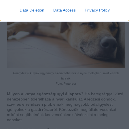
Data Deletion
Data Access
Privacy Policy
A nagytestű kutyák ugyanúgy szenvedhetnek a nyári melegben, mint kisebb
társaik
Fotó: Pinterest
Milyen a kutya egészségügyi állapota?
Ha betegséggel küzd,
nehezebben tolerálhatja a nyári kánikulát. A légzési gondok,
szív- és érrendszeri problémák még nagyobb odafigyelést
igényelnek a gazdi részéről. Kérdezzük meg állatorvosunkat,
miként segíthetnénk kedvencünknek átvészelni a meleg
napokat.