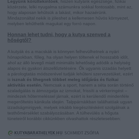
Legyünk körültekintőek
, hiszen kutyánk egészsége, fizikai
közérzete, lelki nyugalma számunkra sokkal fontosabb, mint az,
hogy alaposan lehűtsük a lakást, mikor hazaérünk.
Mindazonáltal nekik is jóleshet a kellemesen hűvös környezet,
melyben lehűthetik magukat egy forró napon.
Honnan lehet tudni, hogy a kutya szenved a
hőségtől?
A kutyák és a macskák is könnyen felhevülhetnek a nyári
hónapokban, főleg, ha olyan helyen töltenek el hosszabb időt,
ahol az álló levegő miatt minimális lehetőség adódik a helyiség
alapos és gyakori átszellőztetésére. Ők ugyanis izzadás helyett
a párologtatás módszerével tudják lehűteni szervezetüket, ezért
is
isznak és lihegnek többet meleg időjárás és fizikai
aktivitás esetén.
Nemcsak a sport, hanem a séta során történő
szaladgálás is átmozgatja az izmokat, frissíti a vérkeringést –
mindezek hőtermeléssel járnak, ezért is kerülendő mindenféle
megerőltetés kánikula idején. Talppárnáikban találhatóak ugyan
izzadságmirigyek, melyek inkább kiegészítésként szolgálnak a
testhőmérséklet szabályozásában. A túlhevülés a hőguta
tüneteiről korábbi cikkünkben olvashattok részletesebben: