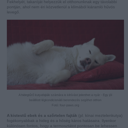
Fekhelyét, takaróját helyezzük el otthonunknak egy távolabbi
pontján, ahol nem éri közvetlenül a klímából kiáramló hűvös
levegő.
A hidegtűrő kutyafajták számára is kihívást jelenthet a nyár - Egy jól
beállított légkondicionáló berendezés segíthet otthon
Fotó: four-paws.org
A kistestű ebek és a szőrtelen fajták
(pl. kínai meztelenkutya)
fogékonyabbak a hideg és a hőség káros hatásaira. Ilyenkor
különösen fontos, hogy a termosztátot pontosan be lehessen