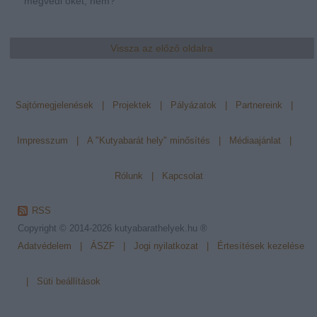
megvédi őket, nem?
Vissza az előző oldalra
Sajtómegjelenések
|
Projektek
|
Pályázatok
|
Partnereink
|
Impresszum
|
A "Kutyabarát hely" minősítés
|
Médiaajánlat
|
Rólunk
|
Kapcsolat
RSS
Copyright © 2014-2026
kutyabarathelyek.hu ®
Adatvédelem
|
ÁSZF
|
Jogi nyilatkozat
|
Értesítések kezelése
|
Süti beállítások