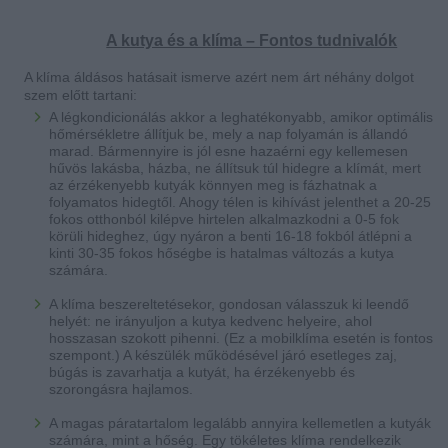
A kutya és a klíma – Fontos tudnivalók
A klíma áldásos hatásait ismerve azért nem árt néhány dolgot
szem előtt tartani:
A légkondicionálás akkor a leghatékonyabb, amikor optimális
hőmérsékletre állítjuk be, mely a nap folyamán is állandó
marad. Bármennyire is jól esne hazaérni egy kellemesen
hűvös lakásba, házba, ne állítsuk túl hidegre a klímát, mert
az érzékenyebb kutyák könnyen meg is fázhatnak a
folyamatos hidegtől. Ahogy télen is kihívást jelenthet a 20-25
fokos otthonból kilépve hirtelen alkalmazkodni a 0-5 fok
körüli hideghez, úgy nyáron a benti 16-18 fokból átlépni a
kinti 30-35 fokos hőségbe is hatalmas változás a kutya
számára.
A klíma beszereltetésekor, gondosan válasszuk ki leendő
helyét: ne irányuljon a kutya kedvenc helyeire, ahol
hosszasan szokott pihenni. (Ez a mobilklíma esetén is fontos
szempont.) A készülék működésével járó esetleges zaj,
búgás is zavarhatja a kutyát, ha érzékenyebb és
szorongásra hajlamos.
A magas páratartalom legalább annyira kellemetlen a kutyák
számára, mint a hőség. Egy tökéletes klíma rendelkezik