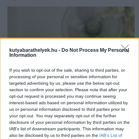
kutyabarathelyek.hu -
Do Not Process My Personal
Information
If you wish to opt-out of the sale, sharing to third parties, or
processing of your personal or sensitive information for
targeted advertising by us, please use the below opt-out
section to confirm your selection. Please note that after your
opt-out request is processed you may continue seeing
A rövid orrú kutyák nehezebben viselik a meleget a nyári hónapokban - Egy
interest-based ads based on personal information utilized by
ventillátor is segíthet a hűtésben
Fotó: columbiahvac.net
us or personal information disclosed to third parties prior to
your opt-out. You may separately opt-out of the further
3. Egyéb szempontok, amiket érdemes figyelembe venni
disclosure of your personal information by third parties on the
IAB’s list of downstream participants. This information may
Milyen hosszú a kutya szőrzete? Rendelkezik aljszőrrel? Ha
also be disclosed by us to third parties on the
IAB’s List of
igen, jóleshet neki a klímából érkező hűsítő levegő. De ha nem,