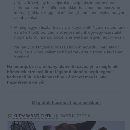
páraszűrővel, így hozzájárul a levegő tisztántartásához
otthonunkban. Ez különösen akkor hasznos, ha hosszabb
időn át (például reggeltől délutánig) nem lehet nyitva hagyni
az ablakokat.
Mindig legyen tiszta, friss víz a kutya előtt! Nyáron otthonunk
és a kert több pontján is elhelyezhetünk egy-egy vizestálat,
hogyha fordul a nap, akkor is árnyékban legyen egyik-másik.
Ne hagyjuk kutyánkat hosszú időn át egyedül, még akkor
sem, ha a klíma kellemes hőmérsékletet biztosít a lakásban,
házban!
Ha betartjuk ezt a néhány alapvető szabályt, a megfelelő
hőmérsékletre beállított légkondicionáló segítségével
kedvencünk is kellemesebben érezheti magát, míg
hazatérésünkre vár.
Még több hasznos tipp a témában: