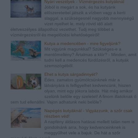
Nyári veszélyek - Vízmérgezés kutyáknál
Jóból is megárt a sok, és ha kutyánk
előszeretettel játszik a vízben vagy a kerti
slaggal, a szükségesnél nagyobb mennyiségű
vizet nyelhet le, mely rövid idő alatt
életveszélyes állapothoz vezethet. Tudj meg többet a
vízmérgezésről és megelőzési lehetőségeiről!
Kutya a medencében - mire figyeljünk?
Mit vigyünk magunkkal? Szükséges-e a
mentőmellény? Ártalmas a klór? - Minden, amit
tudni kell a medencés fürdőzésről, a kutyák
szemszögéből.
Ehet a kutya sárgadinnyét?
Édes, zamatos gyümölcsünknek már a
látványára is felfigyelhet kedvencünk, hiszen
olyan, mint egy jókora labda. Hát még amikor
szelünk belőle egy szeletet! A finom illatoknak ő
sem tud ellenállni. Vajon adhatunk neki belőle?
Napégés kutyáknál - Vigyázzunk, a szőr csak
részben véd!
A napfény áldásos hatásai mellett talán nem is
gondolnánk arra, hogy kedvenceinknek is
meggyűlhet vele a bajuk. De hát a szőr