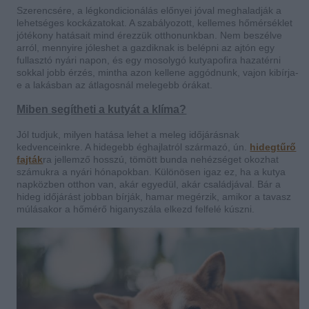
Szerencsére, a légkondicionálás előnyei jóval meghaladják a
lehetséges kockázatokat. A szabályozott, kellemes hőmérséklet
jótékony hatásait mind érezzük otthonunkban. Nem beszélve
arról, mennyire jóleshet a gazdiknak is belépni az ajtón egy
fullasztó nyári napon, és egy mosolygó kutyapofira hazatérni
sokkal jobb érzés, mintha azon kellene aggódnunk, vajon kibírja-
e a lakásban az átlagosnál melegebb órákat.
Miben segítheti a kutyát a klíma?
Jól tudjuk, milyen hatása lehet a meleg időjárásnak
kedvenceinkre. A hidegebb éghajlatról származó, ún.
hidegtűrő
fajták
ra jellemző hosszú, tömött bunda nehézséget okozhat
számukra a nyári hónapokban. Különösen igaz ez, ha a kutya
napközben otthon van, akár egyedül, akár családjával.
Bár a
hideg időjárást jobban bírják, hamar megérzik, amikor a tavasz
múlásakor a hőmérő higanyszála elkezd felfelé kúszni.