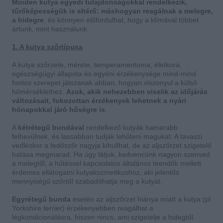
Minden kutya egyedi tulajdonságokkal rendelkezik,
tűrőképességük is eltérő: máshogyan reagálnak a melegre,
a hidegre
, és könnyen előfordulhat, hogy a klímával többet
ártunk, mint használunk.
1. A kutya szőrtípusa
A kutya szőrzete, mérete, temperamentuma, életkora,
egészségügyi állapota és egyéni érzékenysége mind-mind
fontos szerepet játszanak abban, hogyan viszonyul a külső
hőmérséklethez.
Azok, akik nehezebben viselik az időjárás
változásait, fokozottan érzékenyek lehetnek a nyári
hónapokkal járó hőségre is
.
A
kétrétegű bundával
rendelkező kutyák hamarabb
felhevülnek, és lassabban tudják lehűteni magukat. A tavaszi
vedléskor a fedőszőr nagyja kihullhat, de az aljszőrzet szigetelő
hatása megmarad. Ha úgy látjuk, kedvencünk nagyon szenved
a melegtől, a hűtéssel kapcsolatos általános teendők mellett
érdemes ellátogatni kutyakozmetikushoz, aki jelentős
mennyiségű szőrtől szabadíthatja meg a kutyát.
Egyrétegű bunda
esetén az aljszőrzet hiánya miatt a kutya (pl.
Yorkshire terrier) érzékenyebben reagálhat a
légkondicionálásra, hiszen nincs, ami szigetelje a hidegtől.