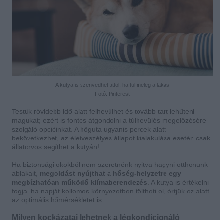
A kutya is szenvedhet attól, ha túl meleg a lakás
Fotó: Pinterest
Testük rövidebb idő alatt felhevülhet és tovább tart lehűteni
magukat; ezért is fontos átgondolni a túlhevülés megelőzésére
szolgáló opcióinkat. A hőguta ugyanis percek alatt
bekövetkezhet, az életveszélyes állapot kialakulása esetén csak
állatorvos segíthet a kutyán!
Ha biztonsági okokból nem szeretnénk nyitva hagyni otthonunk
ablakait,
megoldást nyújthat a hőség-helyzetre egy
megbízhatóan működő klímaberendezés
. A kutya is értékelni
fogja, ha napját kellemes környezetben töltheti el, értjük ez alatt
az optimális hőmérsékletet is.
Milyen kockázatai lehetnek a légkondicionáló