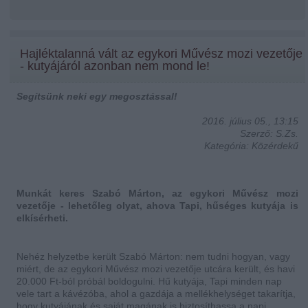
Hajléktalanná vált az egykori Művész mozi vezetője
- kutyájáról azonban nem mond le!
Segítsünk neki egy megosztással!
2016. július 05., 13:15
Szerző: S.Zs.
Kategória: Közérdekű
Munkát keres Szabó Márton, az egykori Művész mozi
vezetője - lehetőleg olyat, ahova Tapi, hűséges kutyája is
elkísérheti.
Nehéz helyzetbe került Szabó Márton: nem tudni hogyan, vagy
miért, de az egykori Művész mozi vezetője utcára került, és havi
20.000 Ft-ból próbál boldogulni. Hű kutyája, Tapi minden nap
vele tart a kávézóba, ahol a gazdája a mellékhelységet takarítja,
hogy kutyájának és saját magának is biztosíthassa a napi