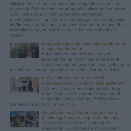
lelki jóllétünket, hatnak mentális egészségünkre, akkor is, ha
dolgozunk. Ezért is fontos megragadni az alkalmat és a pórázt:
2025. június 20-a a “Vidd magaddal a kutyádat az
munkahelyedre!” nap. Éljünk a lehetőséggel, ha a munkahelyi
körülmények adottak hozzá: kutyusunk sem marad egyedül, és
kollégáinkkal együtt mi is élvezhetjük kedvenceink relaxáló
hatását.
Lengyelország új alelnöke kutyabaráttá tenné
a lengyel parlamentet
Kutyával nem lehet belépni a lengyel
parlamentbe, és bizony még a parlamenti
autókat sem lehet használni – ezen változtatna
mielőbb az újonnan megválasztott alelnök, Dorota Niedziela.
Királyi előtagot kap a Kennel Club
megalakulásának 150 évfordulója alkalmából
A Kennel Club örömmel jelentette be, hogy
fennállásának 150. évfordulója alkalmából
megkapja a királyi előtagot. Ettől kezdve a
szervezet neve Királyi Kennel Club.
Harcoltatták, majd altatni akarták – ma a
tűzoltóságnál segít a szuperszimatú kutya
"Nála jobb társat nem is kívánhatnék
magamnak" - gyújtogatások nyomait segít