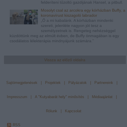
felderíteni tűzoltó gazdijának Hansel, a pitbull.
Mosolyt csal az arcokra egy kórházban Buffy, a
koronavírust kiszagoló labrador
„Ő a mi kabalánk. A kórházban mindenki
szereti, jelenléte nagyon jót tesz a
személyzetnek is. Rengeteg nehézséggel
küzdöttünk meg az elmúlt évben, de Buffy önmagában is egy
csodálatos lélekterápia mindnyájunk számára.”
Vissza az előző oldalra
Sajtómegjelenések
|
Projektek
|
Pályázatok
|
Partnereink
|
Impresszum
|
A "Kutyabarát hely" minősítés
|
Médiaajánlat
|
Rólunk
|
Kapcsolat
RSS