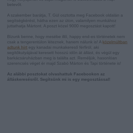
betevőt.
A szakember barátja, T. Gül osztotta meg Facebook oldalán a
segítségkérést, hátha ezen az úton, valamilyen munkához
juttathatja Mártont. A poszt közel 9000 megosztást kapott!
Bízunk benne, hogy mesébe illő, happy end-es történetek nem
csak a tengerentúlon léteznek, hanem nálunk is! A
közelmúltban
adtunk hírt
egy kanadai munkakereső férfiról, aki
segítőkutyájával keresett hosszú időn át állást, és végül egy
barkácsáruházban meg is találta azt. Reméljük, hasonlóan
szerencsés véget ér majd Szabó Márton és Tapi története is!
Az alábbi posztokat olvashattuk Facebookon az
álláskeresésről. Segítsünk mi is egy megosztással!