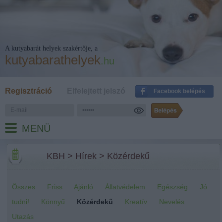
A kutyabarát helyek szakértője, a
kutyabarathelyek
.hu
Regisztráció
Elfelejtett jelszó
Facebook belépés
MENÜ
KBH
>
Hírek
>
Közérdekű
Összes
Friss
Ajánló
Állatvédelem
Egészség
Jó
tudni!
Könnyű
Közérdekű
Kreatív
Nevelés
Utazás