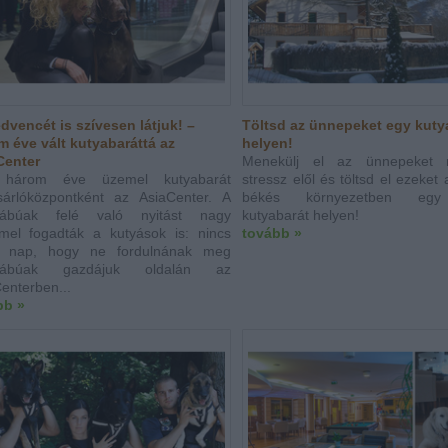
dvencét is szívesen látjuk! –
Töltsd az ünnepeket egy kuty
 éve vált kutyabaráttá az
helyen!
Center
Menekülj el az ünnepeket 
három éve üzemel kutyabarát
stressz elől és töltsd el ezeket
sárlóközpontként az AsiaCenter. A
békés környezetben egy
lábúak felé való nyitást nagy
kutyabarát helyen!
mel fogadták a kutyások is: nincs
tovább »
n nap, hogy ne fordulnának meg
ylábúak gazdájuk oldalán az
enterben...
bb »