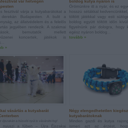
fesztivál vár hétvégén
boldog kutya nyáron is
pesten
Örömünkre itt a nyár, és ez egye
s fesztivál várja a kutyabarátokat a
hosszú sétákkal kedvencünkkel,
 derekán Budapesten. A bulit a
töltött játékkal vagy esti sütög
onyság, az állatvédelem és a felelős
boldog együtt töltött időn kívü
tartás jegyében rendezik. A szakmai
figyelnünk pár dologra, hogy 
adások, bemutatók mellett
egész nyáron boldog...
yűzenei koncertek, játékok is
tovább »
...
bb »
kai vásárlás a kutyabarát
Négy elengedhetetlen kiegész
Centerben
kutyabarátoknak
Minden gazdi és kutya rajon
 éjszakán a húsvéti nyúl is vásárolni fog!
i nyuszi a fűben – Újra Éjszakai
ismeri azt az érzést, hog