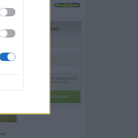
t a
ked, hogy
Hírlevél
egyen, ha
atás vagy
Név:
*
gy vele is
ok alatt.
sz kötni
E-mail:
*
A hírlevélre történő feliratkozással
az
adatvédelmi nyilatkozatot
elfogadom.
FELIRATKOZOM
ced