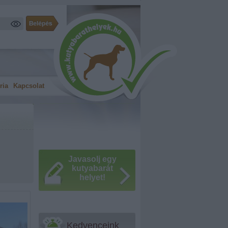
ria
Kapcsolat
Javasolj egy
kutyabarát
helyet!
Kedvenceink