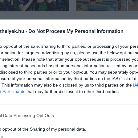
lábú szuperhősök - hihetetlen és
Fotópályázat 2018 – ide nyerh
ató történetek a K9-es kutyák
kutyabarát hétvégét
thelyek.hu -
Do Not Process My Personal Information
ából
Nyerj 3 napos hétvégét a minősített kutya
metes bevetések, hihetetlen akciók,
Hotel Thermal Resort****-ba!
to opt-out of the sale, sharing to third parties, or processing of your per
mas szív és még nagyobb bátorság.
2018-as fotópályázatunkon
világ legkeményebb kutyái, a K9-es
nyeremények várják gazdáikat. 
formation for targeted advertising by us, please use the below opt-out s
erkutyák. Az ő életükbe enged
zsűri által kiválasztott legjobb
r selection. Please note that after your opt-out request is processed y
llantást Kovács Violetta legújabb
nyereménye egy 3 napos h
eing interest-based ads based on personal information utilized by us or
atás könyve, amit most akár...
minősített kutyabarát Drá
disclosed to third parties prior to your opt-out. You may separately opt-
bb »
Thermal Resort****-ban. Fog
losure of your personal information by third parties on the IAB’s list of
kutyabarát...
. This information may also be disclosed by us to third parties on the
IA
tovább »
Participants
that may further disclose it to other third parties.
l Data Processing Opt Outs
o opt-out of the Sharing of my personal data.
In