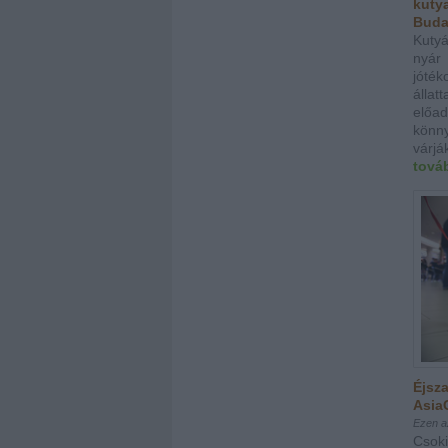
kutya
Buda
Kutyá
nyár
jóték
állat
elő
könn
várják
tová
Éjsza
Asia
Ezen az
Csok