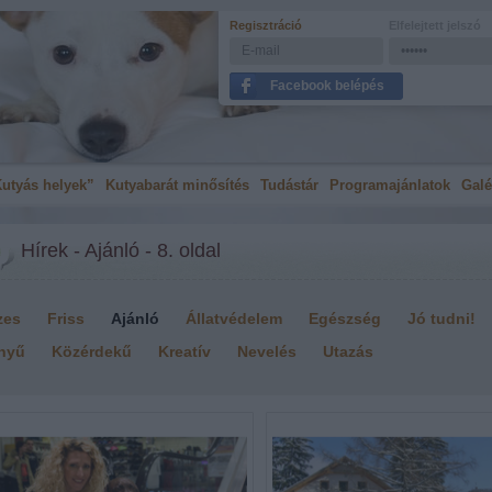
Regisztráció
Elfelejtett jelszó
Facebook belépés
utyás helyek”
Kutyabarát minősítés
Tudástár
Programajánlatok
Galé
Hírek - Ajánló - 8. oldal
zes
Friss
Ajánló
Állatvédelem
Egészség
Jó tudni!
nyű
Közérdekű
Kreatív
Nevelés
Utazás