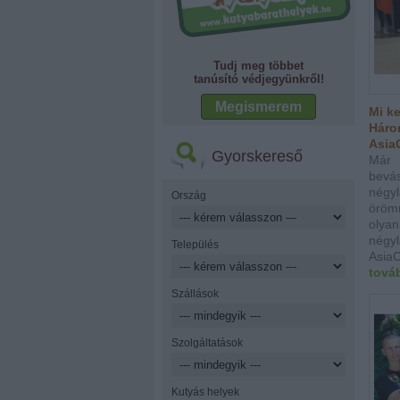
Tudj meg többet
tanúsító védjegyünkről!
Megismerem
Mi ke
Három
Asia
Gyorskereső
Már 
bevá
négy
Ország
öröm
olya
nég
Település
AsiaC
tová
Szállások
Szolgáltatások
Kutyás helyek