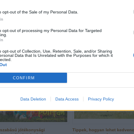
o opt-out of the Sale of my Personal Data.
nybeszámoló egy kutyabarát
Tudd biztonságban kutyusoda
In
nésről
külföldi utazáson is!
csak nyáron várják a két- és
Mi tudjuk, milyen fontos ne
to opt-out of processing my Personal Data for Targeted
lábú vendégeiket a kutyabarát
kedvenced is biztonságban l
ing.
k! Mi sem bizonyítja ezt jobban, mint
külföldre utazol városlátog
In
z élménybeszámoló egy kutyás
nyaralás céljából. Ahogy veled, ú
d tollából - a pihenésre “négylábú
bármi megtörténhet az utazásot
o opt-out of Collection, Use, Retention, Sale, and/or Sharing
keiket” is magukkal vihették!
Természetesen magadra tud
ersonal Data that Is Unrelated with the Purposes for which it
bb »
utasbiztosítást...
lected.
tovább »
Out
CONFIRM
Data Deletion
Data Access
Privacy Policy
szabású jótékonysági
Tippek, hogyan lehet kedven