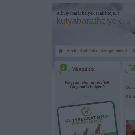
A kutyabarát helyek szakértője, a
kutyabarathelyek
.hu
Hírek
Szállások
Szolgáltatások
„K
Minősítés
Hogyan lehet minősített
kutyabarát helyed?
Öss
Kön