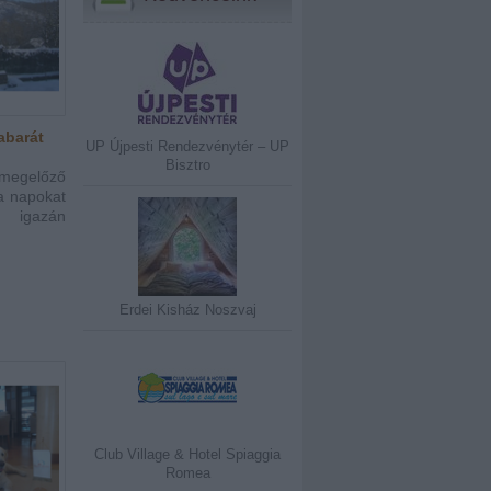
abarát
UP Újpesti Rendezvénytér – UP
Bisztro
megelőző
 a napokat
 igazán
Erdei Kisház Noszvaj
Club Village & Hotel Spiaggia
Romea