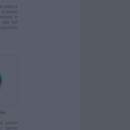
t jelent a
 a parton
etéssel. A
l oda kell
kutyusunk
ítő
gó ember
y bármit