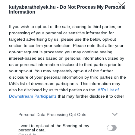
kutyabarathelyek.hu -
Do Not Process My Personal
Information
If you wish to opt-out of the sale, sharing to third parties, or
processing of your personal or sensitive information for
targeted advertising by us, please use the below opt-out
section to confirm your selection. Please note that after your
opt-out request is processed you may continue seeing
interest-based ads based on personal information utilized by
us or personal information disclosed to third parties prior to
your opt-out. You may separately opt-out of the further
disclosure of your personal information by third parties on the
Jótékonysági és irodalmi programokat rendeznek vasárnap a
IAB’s list of downstream participants. This information may
Rex Állatszigeten
also be disclosed by us to third parties on the
IAB’s List of
Egész napos jótékonysági és irodalmi programok, játékok,
Downstream Participants
that may further disclose it to other
előadások is várják az állatbarátokat a Rex Állatszigeten Újpesten
third parties.
vasárnap a macskák február 17-i világnapja alkalmából.
tovább »
Personal Data Processing Opt Outs
I want to opt-out of the Sharing of my
personal data.