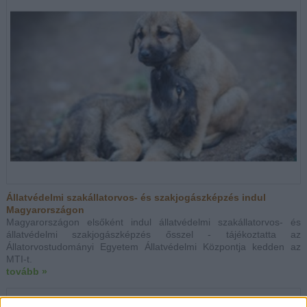
Állatvédelmi szakállatorvos- és szakjogászképzés indul
Magyarországon
Magyarországon elsőként indul állatvédelmi szakállatorvos- és
állatvédelmi szakjogászképzés ősszel - tájékoztatta az
Állatorvostudományi Egyetem Állatvédelmi Központja kedden az
MTI-t.
tovább »