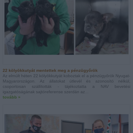
22 kölyökkutyát mentettek meg a pénzügyőrök
Az elmúlt héten 22 kölyökkutyát koboztak el a pénzügyőrök Nyugat-
Magyarországon. Az állatokat útlevél és azonosító nélkül,
csoportosan szállították - tájékoztatta a NAV bevetési
igazgatóságának sajtóreferense szerdán az...
tovább »