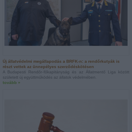
Új állatvédelmi megállapodás a BRFK-n: a rendőrkutyák is
részt vettek az ünnepélyes szerződéskötésen
A Budapesti Rendőr-főkapitányság és az Állatmentő Liga között
született új együttműködés az állatok védelmében.
tovább »