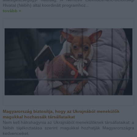
Hivatal (Nébih) által koordinált programhoz...
tovább »
Magyarország biztosítja, hogy az Ukrajnából menekülők
magukkal hozhassák társállataikat
Nem kell hátrahagynia az Ukrajnából menekülőknek társállataikat: a
Nébih tájékoztatása szerint magukkal hozhatják Magyarországra
kedvenceiket.