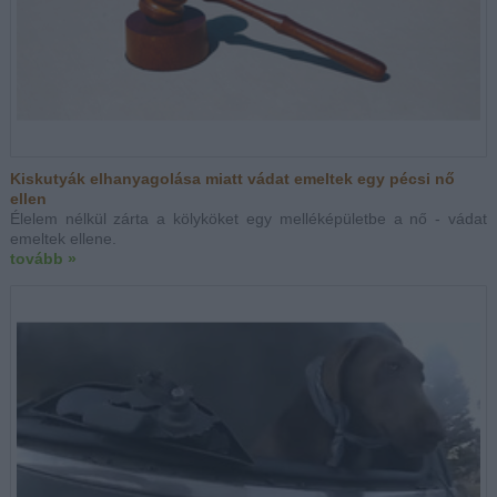
Kiskutyák elhanyagolása miatt vádat emeltek egy pécsi nő
ellen
Élelem nélkül zárta a kölyköket egy melléképületbe a nő - vádat
emeltek ellene.
tovább »