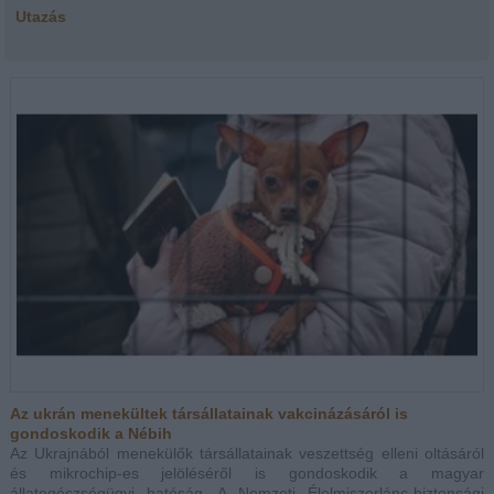
Utazás
Az ukrán menekültek társállatainak vakcinázásáról is
gondoskodik a Nébih
Az Ukrajnából menekülők társállatainak veszettség elleni oltásáról
és mikrochip-es jelöléséről is gondoskodik a magyar
állategészségügyi hatóság. A Nemzeti Élelmiszerlánc-biztonsági