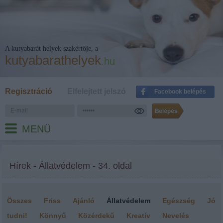
A kutyabarát helyek szakértője, a
kutyabarathelyek
.hu
Regisztráció
Elfelejtett jelszó
Facebook belépés
MENÜ
Hírek - Állatvédelem - 34. oldal
Összes
Friss
Ajánló
Állatvédelem
Egészség
Jó
tudni!
Könnyű
Közérdekű
Kreatív
Nevelés