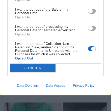
Opted In
I want to opt-out of the Sale of my
Personal Data.
Opted In
I want to opt-out of processing my
Personal Data for Targeted Advertising.
Opted In
I want to opt-out of Collection, Use,
Retention, Sale, and/or Sharing of my
Personal Data that Is Unrelated with the
Purposes for which it was collected.
Opted Out
Új életet kezdhetnek az Afganisztánból kimenekített kutyák és
macskák
CONFIRM
"Megtanultuk, hogy nem létezik lehetetlen, bármire képesek
vagyunk, ha összefogunk" - 285 hátrahagyott négylábú kaphatott új
esélyt több állatmentő szervezet együttműködésének
köszönhetően.
Data Deletion
Data Access
Privacy Policy
tovább »