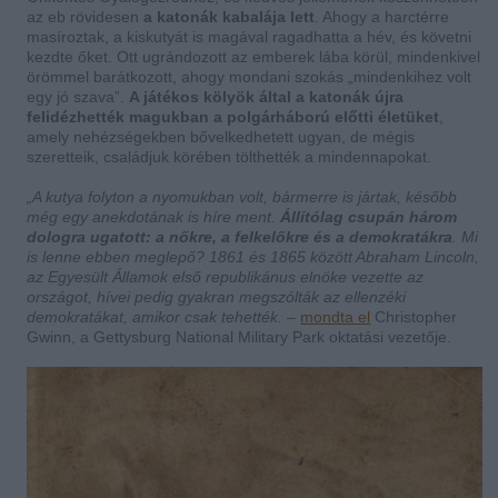
az eb rövidesen
a katonák kabalája lett
. Ahogy a harctérre
masíroztak, a kiskutyát is magával ragadhatta a hév, és követni
kezdte őket. Ott ugrándozott az emberek lába körül, mindenkivel
örömmel barátkozott, ahogy mondani szokás „mindenkihez volt
egy jó szava”.
A játékos kölyök által a katonák újra
felidézhették magukban a polgárháború előtti életüket
,
amely nehézségekben bővelkedhetett ugyan, de mégis
szeretteik, családjuk körében tölthették a mindennapokat.
„A kutya folyton a nyomukban volt, bármerre is jártak, később
még egy anekdotának is híre ment.
Állítólag csupán három
dologra ugatott: a nőkre, a felkelőkre és a demokratákra
. Mi
is lenne ebben meglepő? 1861 és 1865 között Abraham Lincoln,
az Egyesült Államok első republikánus elnöke vezette az
országot, hívei pedig gyakran megszólták az ellenzéki
demokratákat, amikor csak tehették.
–
mondta el
Christopher
Gwinn, a Gettysburg National Military Park oktatási vezetője.