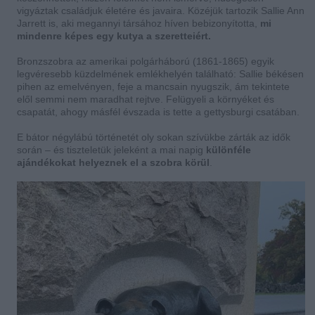
vigyáztak családjuk életére és javaira. Közéjük tartozik Sallie Ann
Jarrett is, aki megannyi társához híven bebizonyította,
mi
mindenre képes egy kutya a szeretteiért.
Bronzszobra az amerikai polgárháború (1861-1865) egyik
legvéresebb küzdelmének emlékhelyén található: Sallie békésen
pihen az emelvényen, feje a mancsain nyugszik, ám tekintete
elől semmi nem maradhat rejtve. Felügyeli a környéket és
csapatát, ahogy másfél évszada is tette a gettysburgi csatában.
E bátor négylábú történetét oly sokan szívükbe zárták az idők
során – és tiszteletük jeleként a mai napig
különféle
ajándékokat helyeznek el a szobra körül
.