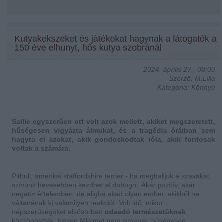
Kutyakekszeket és játékokat hagynak a látogatók a
150 éve elhunyt, hős kutya szobránál
2024. április 27., 08:00
Szerző: M.Lilla
Kategória: Könnyű
Sallie egyszerűen ott volt azok mellett, akiket megszeretett,
hűségesen vigyázta álmukat, és a tragédia óráiban sem
hagyta el azokat, akik gondoskodtak róla, akik fontosak
voltak a számára.
Pitbull, amerikai staffordshire terrier - ha meghalljuk e szavakat,
szívünk hevesebben kezdhet el dobogni. Akár pozitív, akár
negatív értelemben, de aligha akad olyan ember, akikből ne
váltanának ki valamilyen reakciót. Volt idő, mikor
népszerűségüket elsősorban
odaadó természetüknek
köszönhették, hiszen félelmet nem ismerve, hűségesen