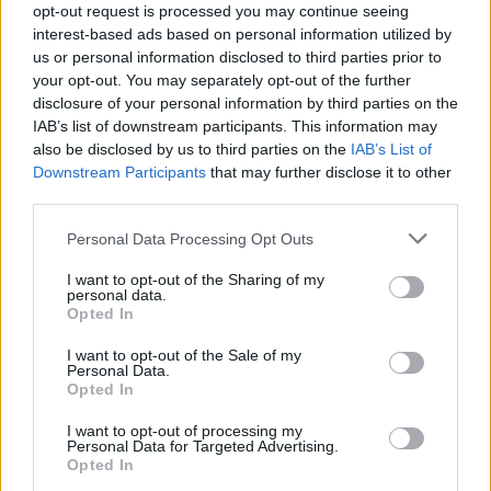
opt-out request is processed you may continue seeing
A küzdelem három hosszú napon és éjen át folyt, s miután
interest-based ads based on personal information utilized by
elcsitult a zaj, az önkéntes gyalogság visszatért a helyszínre,
us or personal information disclosed to third parties prior to
hogy eltemesse halottait. Legnagyobb meglepetésükre
ott várta
your opt-out. You may separately opt-out of the further
őket Sallie. Hűségesen vigyázott elesett bajtársaira.
A kép
disclosure of your personal information by third parties on the
örökre beégett a katonák elméjébe, és hírét vitték a hős
IAB’s list of downstream participants. This information may
kutyának, aki a legrémisztőbb időkben sem hagyta magára
azokat, akiket szívébe fogadott. Bár a megpróbáltatások nyomot
also be disclosed by us to third parties on the
IAB’s List of
hagytak rajta, végigkísérte az ezred útját, mígnem 1865
Downstream Participants
that may further disclose it to other
februárjában egy újabb pusztító csatában őt is elérte a vég.
third parties.
Barátai ekkor letették a fegyvert, és az ellenséges erők
támadása alatt, folyamatos puskaropogás közepette
helyezték
Personal Data Processing Opt Outs
végső nyugalomra a négylábú harcost.
I want to opt-out of the Sharing of my
„Sallie története kitörölhetetlenül átszőtte emlékeiket, áldozata
personal data.
sok szempontból a gyalogság hatalmas veszteségeit vetíti elénk.
Opted In
Embertársai iránti elkötelezettsége és odaadása olyasmi, ami
előtt tisztelettel szerettek volna adózni.”
Így készülhetett el az
I want to opt-out of the Sale of my
emlékmű, melyen a hűséges kutya is előkelő helyet kapott
.
Personal Data.
Opted In
I want to opt-out of processing my
Personal Data for Targeted Advertising.
Opted In