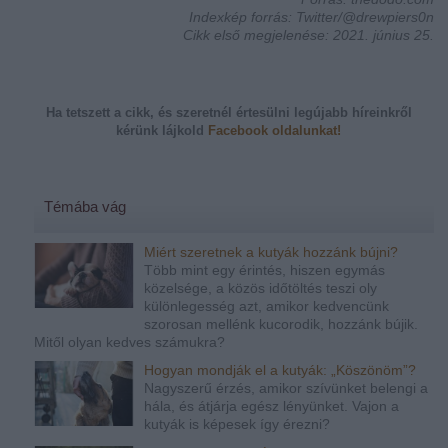
Indexkép forrás: Twitter/@drewpiers0n
Cikk első megjelenése: 2021. június 25.
Ha tetszett a cikk, és szeretnél értesülni legújabb híreinkről
kérünk
lájkold
Facebook oldalunkat!
Témába vág
Miért szeretnek a kutyák hozzánk bújni?
Több mint egy érintés, hiszen egymás
közelsége, a közös időtöltés teszi oly
különlegesség azt, amikor kedvencünk
szorosan mellénk kucorodik, hozzánk bújik.
Mitől olyan kedves számukra?
Hogyan mondják el a kutyák: „Köszönöm”?
Nagyszerű érzés, amikor szívünket belengi a
hála, és átjárja egész lényünket. Vajon a
kutyák is képesek így érezni?