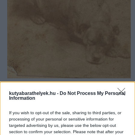
Sallie Ann Jarrett, a hős kutya egyetlen korabeli fényképe
Fotó: Pennsylvania Historical and Museum Commission
kutyabarathelyek.hu -
Do Not Process My Personal
Information
Sallie olyannyira a magáénak érezte csapatát, hogy a
csatamezőre is velük tartott.
Elfoglalta helyét a tűzvonal
végén és alaposan megugatta az ellenséget.
A gettysburgi
If you wish to opt-out of the sale, sharing to third parties, or
csata
(1863. július 1-3.)
első napja azonban tragédiába
processing of your personal or sensitive information for
torkollott, a katonák nem tudták tartani állásaikat, és
targeted advertising by us, please use the below opt-out
visszavonulót fújtak. A nagy kavarodásban a kutya is eltűnt, attól
section to confirm your selection. Please note that after your
tartottak, nem élte túl a támadást.