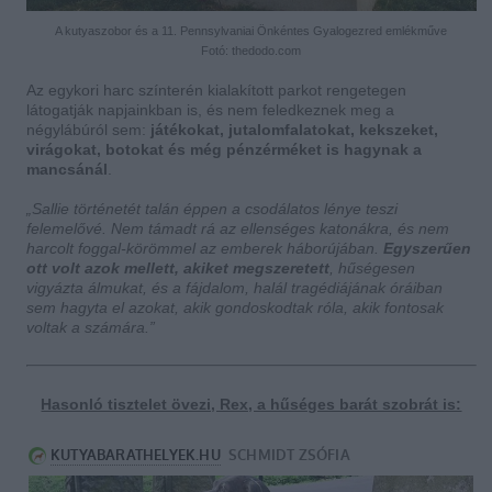
A kutyaszobor és a 11. Pennsylvaniai Önkéntes Gyalogezred emlékműve
Fotó: thedodo.com
Az egykori harc színterén kialakított parkot rengetegen
látogatják napjainkban is, és nem feledkeznek meg a
négylábúról sem:
játékokat, jutalomfalatokat, kekszeket,
virágokat, botokat és még pénzérméket is hagynak a
mancsánál
.
„Sallie történetét talán éppen a csodálatos lénye teszi
felemelővé. Nem támadt rá az ellenséges katonákra, és nem
harcolt foggal-körömmel az emberek háborújában.
Egyszerűen
ott volt azok mellett, akiket megszeretett
, hűségesen
vigyázta álmukat, és a fájdalom, halál tragédiájának óráiban
sem hagyta el azokat, akik gondoskodtak róla, akik fontosak
voltak a számára.”
Hasonló tisztelet övezi, Rex, a hűséges barát szobrát is: