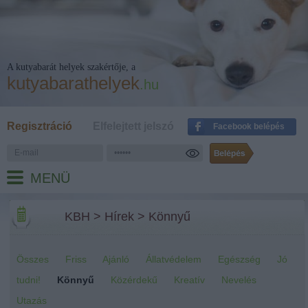
A kutyabarát helyek szakértője, a
kutyabarathelyek
.hu
Regisztráció
Elfelejtett jelszó
Facebook belépés
MENÜ
KBH
>
Hírek
>
Könnyű
Összes
Friss
Ajánló
Állatvédelem
Egészség
Jó
tudni!
Könnyű
Közérdekű
Kreatív
Nevelés
Utazás