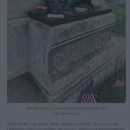
Sallie Ann Jarrett, az amerikai polgárháború négylábú hőse
Fotó: thedodo.com
1862 őszén, egy bájos ifjonc csatlakozott a 11. Pennsylvaniai
Önkéntes Gyalogezredhez, és kedves jellemének köszönhetően