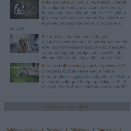
Boldog a kutyám? Íme 16 jel, melyből kiderül!
Te is elgondolkodtál már azon, mi lenne, ha
kedvenced elmesélhetné, mit érez? Az alábbi
jelek segítségével megtudhatod a választ az
egyik legfontosabb kérdésre is: boldog-e a
kutyád?
Mikortól tekinthető idősnek a kutya?
A kutyám a mindenem – és bármit megtennék
érte, hogy jól érezze magát. Ám az öregedés
az ember legjobb barátját sem kerülheti el.
Honnan lehet tudni, hogy idős korba lépett?
Miért szeretik annyira a kutyák a pocaksimit?
Simogatás közben kedvenced a hátára
hemperedik és ragyogó tekintettel néz? Mintha
azt kérné, vakargasd meg a pocakját is. Mitől
olyan jó, és mit árul el kettőtök kapcsolatáról?
Vissza az előző oldalra
Sajtómegjelenések
|
Projektek
|
Pályázatok
|
Partnereink
|