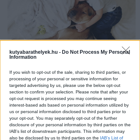
kutyabarathelyek.hu -
Do Not Process My Personal
Information
If you wish to opt-out of the sale, sharing to third parties, or
processing of your personal or sensitive information for
A gyerekek számára megnyugtató lehet, ha a kutya mellettük alszik
targeted advertising by us, please use the below opt-out
Fotó: earthporm.com
section to confirm your selection. Please note that after your
opt-out request is processed you may continue seeing
5. Az arcodban van
interest-based ads based on personal information utilized by
us or personal information disclosed to third parties prior to
Talán nem meglepő azt állítani, hogyha kedvenced a fejeden,
arcodon alszik, akkor van némi helyretenni való a
your opt-out. You may separately opt-out of the further
kapcsolatotokban. A legtöbb kapcsolat közel sem tökéletes,
disclosure of your personal information by third parties on the
habár igazán törődtök egymással, előfordul, hogy nem vagytok
IAB’s list of downstream participants. This information may
egy hullámhosszon. Meglehet, kisebb küzdelem arrébb tolni
also be disclosed by us to third parties on the
IAB’s List of
kutyádat, ha levegőt szeretnél kapni, de ez pusztán azt jelzi,