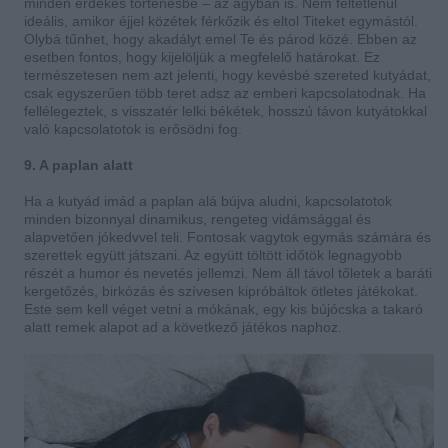
minden érdekes történésbe – az ágyban is. Nem feltétlenül
ideális, amikor éjjel közétek férkőzik és eltol Titeket egymástól.
Olybá tűnhet, hogy akadályt emel Te és párod közé. Ebben az
esetben fontos, hogy kijelöljük a megfelelő határokat. Ez
természetesen nem azt jelenti, hogy kevésbé szereted kutyádat,
csak egyszerűen több teret adsz az emberi kapcsolatodnak. Ha
fellélegeztek, s visszatér lelki békétek, hosszú távon kutyátokkal
való kapcsolatotok is erősödni fog.
9. A paplan alatt
Ha a kutyád imád a paplan alá bújva aludni, kapcsolatotok
minden bizonnyal dinamikus, rengeteg vidámsággal és
alapvetően jókedvvel teli. Fontosak vagytok egymás számára és
szerettek együtt játszani. Az együtt töltött időtök legnagyobb
részét a humor és nevetés jellemzi. Nem áll távol tőletek a baráti
kergetőzés, birkózás és szívesen kipróbáltok ötletes játékokat.
Este sem kell véget vetni a mókának, egy kis bújócska a takaró
alatt remek alapot ad a következő játékos naphoz.