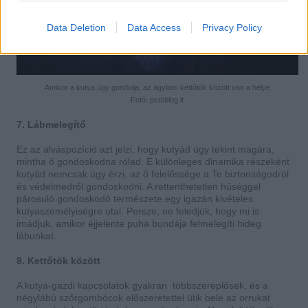
Data Deletion
Data Access
Privacy Policy
Amikor a kutya úgy gondolja, az ágyban kettőtök között van a helye
Fotó: petsblog.it
7. Lábmelegítő
Ez az alváspozíció azt jelzi, hogy kutyád úgy tekint magára,
mintha ő gondoskodna rólad. E különleges dinamika részeként
kutyád nemcsak úgy érzi, az ő felelőssége a Te biztonságodról
és védelmedről gondoskodni. A rettenthetetlen hűséggel
párosuló gondoskodó természete egy igazán kivételes
kutyaszemélyiségre utal. Persze, ne feledjük, hogy mi is
imádjuk, amikor éjjelente puha bundája felmelegíti hideg
lábunkat.
8. Kettőtök között
A kutya-gazdi kapcsolatok gyakran többszereplősek, és a
négylábú szőrgombócok előszeretettel ütik bele az orrukat