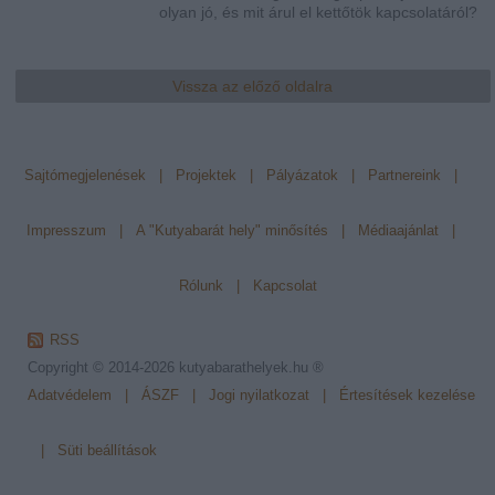
olyan jó, és mit árul el kettőtök kapcsolatáról?
Vissza az előző oldalra
Sajtómegjelenések
|
Projektek
|
Pályázatok
|
Partnereink
|
Impresszum
|
A "Kutyabarát hely" minősítés
|
Médiaajánlat
|
Rólunk
|
Kapcsolat
RSS
Copyright © 2014-2026
kutyabarathelyek.hu ®
Adatvédelem
|
ÁSZF
|
Jogi nyilatkozat
|
Értesítések kezelése
|
Süti beállítások