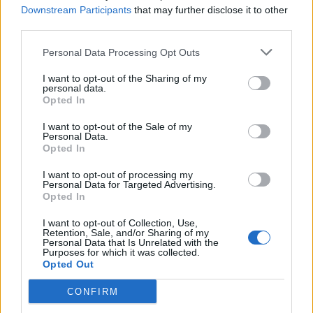
Downstream Participants
that may further disclose it to other
hogy még van min dolgoznotok. Meg kell találnotok az arany
third parties.
középutat, amely mindkettőtök számára egy jól működő,
örömteli kapcsolathoz vezet. Közös tevékenységeitek során
kerüld a feszültséget, erősítsd kötődéseteket.
Personal Data Processing Opt Outs
6. Szorosan egymás mellett
I want to opt-out of the Sharing of my
personal data.
Opted In
Amikor egymás mellett alszotok, 100%-ban egyenlő partnerek
vagytok. Kedvenced kutyatársaként tekint rád, számodra pedig
ő olyan, mint egy emberi partner. Ez a fajta kapcsolat az egymás
I want to opt-out of the Sale of my
Personal Data.
iránt érzett nagy tiszteletről árulkodik. Míg a Te felelősséged
Opted In
kutyád mindennapos szükségleteinek és igényeinek kielégítése,
addig pontosan tisztában vagy vele, mennyi jóval halmoz el
I want to opt-out of processing my
cserébe a szeretet láthatatlan fonalán keresztül.
Personal Data for Targeted Advertising.
Opted In
I want to opt-out of Collection, Use,
Retention, Sale, and/or Sharing of my
Personal Data that Is Unrelated with the
Purposes for which it was collected.
Opted Out
CONFIRM