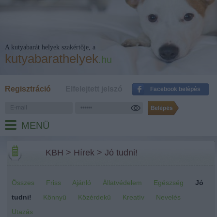
A kutyabarát helyek szakértője, a
kutyabarathelyek
.hu
Regisztráció
Elfelejtett jelszó
Facebook belépés
MENÜ
KBH
>
Hírek
>
Jó tudni!
Összes
Friss
Ajánló
Állatvédelem
Egészség
Jó
tudni!
Könnyű
Közérdekű
Kreatív
Nevelés
Utazás