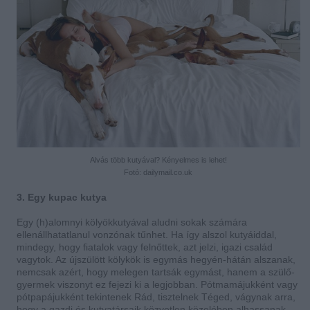
Alvás több kutyával? Kényelmes is lehet!
Fotó: dailymail.co.uk
3. Egy kupac kutya
Egy (h)alomnyi kölyökkutyával aludni sokak számára
ellenállhatatlanul vonzónak tűnhet. Ha így alszol kutyáiddal,
mindegy, hogy fiatalok vagy felnőttek, azt jelzi, igazi család
vagytok. Az újszülött kölykök is egymás hegyén-hátán alszanak,
nemcsak azért, hogy melegen tartsák egymást, hanem a szülő-
gyermek viszonyt ez fejezi ki a legjobban. Pótmamájukként vagy
pótpapájukként tekintenek Rád, tisztelnek Téged, vágynak arra,
hogy a gazdi és kutyatársaik közvetlen közelében alhassanak.