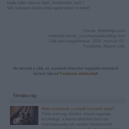
hajtja édes álomra fejét.
Imádnivaló, nem?
Sőt, kutyával aludni még egészséges is lehet!
Forrás: littlethings.com
Indexkép forrás: yourhappyplaceblog.com
Cikk első megjelenése: 2016. március 02.
Fordította: Maurer Lilla
Ha tetszett a cikk, és szeretnél értesülni legújabb híreinkről
kérünk
lájkold
Facebook oldalunkat!
Témába vág
Miért szeretnek a kutyák hozzánk bújni?
Több mint egy érintés, hiszen egymás
közelsége, a közös időtöltés teszi oly
különlegesség azt, amikor kedvencünk