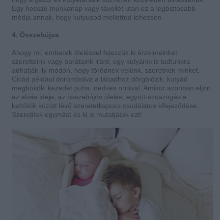
Egy hosszú munkanap vagy távollét után ez a legbiztosabb
módja annak, hogy kutyusod melletted lehessen.
4. Összebújva
Ahogy mi, emberek öleléssel fejezzük ki érzelmeinket
szeretteink vagy barátaink iránt, úgy kutyáink is tudtunkra
adhatják ily módon, hogy törődnek velünk, szeretnek minket.
Cicád például dorombolva a lábadhoz dörgölőzik, kutyád
megbököki kezedet puha, nedves orrával. Amikor azonban eljön
az alvás ideje, az összebújós ölelés, együtt-szuszogás a
kettőtök között lévő szeretetkapocs csodálatos kifejeződése.
Szeretitek egymást és ki is mutatjátok ezt!