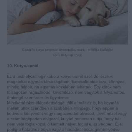
Gazdi és kutya szorosan összebújva alszik - erősíti a kötődést
Fotó: dailymail.co.uk
10. Kutya-kanál
Ez a testhelyzet leginkább a kényelemről szól. Jól érzitek
magatokat egymás társaságában, kapcsolatotok laza, könnyed,
mindig feldob, ha egymás közelében lehettek. Egyikőtök sem
túlságosan ragaszkodó, követelőző, nem vágytok a folyamatos,
ömlengő szeretetre és figyelemre.
Mindkettőtöket elégedettséggel tölti el már az is, ha egymás
mellett ültök csendben a szobában. Mindegy, hogy éppen a
kedvenc könyvedet vagy magazinodat olvasod, tévét nézel vagy
a számítógépeden dolgozol, kutyád pontosan tudja, hogy bár
nem vele foglalkozol, ő kiemelt helyet foglal el szívedben. Éjjel
pedig a hátadhoz bújva vagy a hasadnál összegömbölyödve