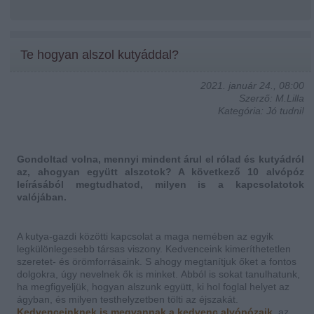
Te hogyan alszol kutyáddal?
2021. január 24., 08:00
Szerző: M.Lilla
Kategória: Jó tudni!
Gondoltad volna, mennyi mindent árul el rólad és kutyádról
az, ahogyan együtt alszotok? A következő 10 alvópóz
leírásából megtudhatod, milyen is a kapcsolatotok
valójában.
A kutya-gazdi közötti kapcsolat a maga nemében az egyik
legkülönlegesebb társas viszony. Kedvenceink kimeríthetetlen
szeretet- és örömforrásaink. S ahogy megtanítjuk őket a fontos
dolgokra, úgy nevelnek ők is minket.
Abból is sokat tanulhatunk,
ha megfigyeljük, hogyan alszunk együtt, ki hol foglal helyet az
ágyban, és milyen testhelyzetben tölti az éjszakát.
Kedvenceinknek is megvannak a kedvenc alvópózaik
, az