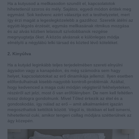
Ha a kutyusod a mellkasodon szundít el, kapcsolatotok
hihetetlenül szoros és mély. Sajátos, egyedi módon értitek meg
egymást. Sok kedvenc azért választja ezt a testhelyzetet, mert
így érzi magát a legeslegközelebb a gazdihoz. Szeretik átélni az
együtt-légzés érzését, egymás mellkasának ritmikus mozgása
és az alvás közben lelassult szívdobbanok rezgése
megnyugtatja őket. A közös alvásnak e különleges módja
elmélyíti a négylábú lelki társad és közted lévő köteléket.
2. Kinyúlva
Ha a kutyád leginkább teljes terjedelmében szereti elnyúlni
ágyadon vagy a kanapédon, és még számodra sem hagy
helyet, kapcsolatotokat az erő dinamikája jellemzi. Ilyen esetben
előfordulhatnak kisebb-nagyobb kontroll-problémák. Azáltal,
hogy kedvenced a maga cuki módján végigterül fekhelyeteken,
részéről azt jelzi, most ő van erőfölényben. De nem kell feltétlen
rossz dologra gondolnunk. Mivel Tőled érkezik az étel és a
gondoskodás, így nálad az erő – amit alkalmanként igazán
megoszthattok kettőtök között. Végül is, titokban el kell ismerni,
hihetetlenül cuki, amikor tengeri csillag módjára szétterülnek az
ágy közepén.