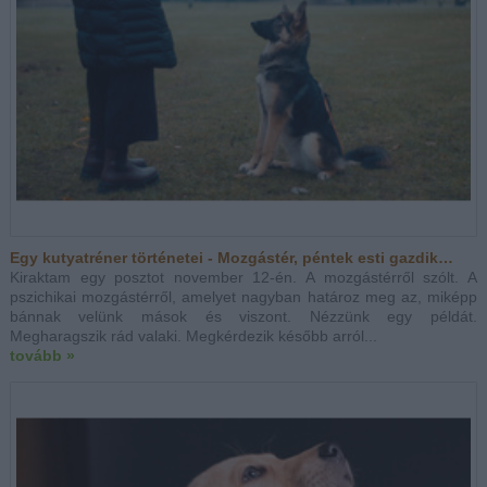
Egy kutyatréner történetei - Mozgástér, péntek esti gazdik…
Kiraktam egy posztot november 12-én. A mozgástérről szólt. A
pszichikai mozgástérről, amelyet nagyban határoz meg az, miképp
bánnak velünk mások és viszont. Nézzünk egy példát.
Megharagszik rád valaki. Megkérdezik később arról...
tovább »