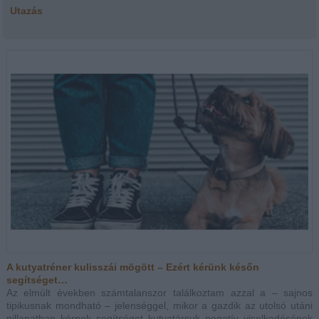
Utazás
A kutyatréner kulisszái mögött – Ezért kérünk későn
segítséget…
Az elmúlt években számtalanszor találkoztam azzal a – sajnos
tipikusnak mondható – jelenséggel, mikor a gazdik az utolsó utáni
pillanatban kérnek segítséget kutyatársuk negatív viselkedésének