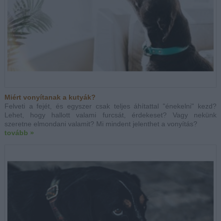
Miért vonyítanak a kutyák?
Felveti a fejét, és egyszer csak teljes áhítattal "énekelni" kezd?
Lehet, hogy hallott valami furcsát, érdekeset? Vagy nekünk
szeretne elmondani valamit? Mi mindent jelenthet a vonyítás?
tovább »