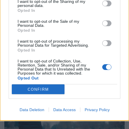
I want to opt-out of the Sharing of my
personal data.
Opted In
I want to opt-out of the Sale of my
Personal Data.
Opted In
I want to opt-out of processing my
Personal Data for Targeted Advertising.
Opted In
I want to opt-out of Collection, Use,
Retention, Sale, and/or Sharing of my
Personal Data that Is Unrelated with the
A kutyatréner kulisszái mögött – Stílus, elvárások, érzelmi
Purposes for which it was collected.
érettség…
Opted Out
Nem lepődöm meg azon, hogy a közösségi felületeken tanúsított
kommunikációs tartalmak olykor köszönőviszonyban sincsenek a
CONFIRM
szemtől szemben mutatott/vállalt gondolatcsere elemeivel...
Életkorukat tekintve felnőtt emberek indirekt bemutatkozásai...
tovább »
Data Deletion
Data Access
Privacy Policy