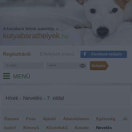
A kutyabarát helyek szakértője, a
kutyabarathelyek
.hu
Regisztráció
Elfelejtett jelszó
Facebook belépés
MENÜ
Hírek - Nevelés - 7. oldal
Összes
Friss
Ajánló
Állatvédelem
Egészség
Jó
tudni!
Könnyű
Közérdekű
Kreatív
Nevelés