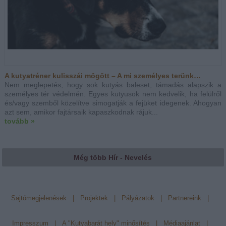
A kutyatréner kulisszái mögött – A mi személyes terünk…
Nem meglepetés, hogy sok kutyás baleset, támadás alapszik a
személyes tér védelmén. Egyes kutyusok nem kedvelik, ha felülről
és/vagy szemből közelítve simogatják a fejüket idegenek. Ahogyan
azt sem, amikor fajtársaik kapaszkodnak rájuk...
tovább »
Még több Hír - Nevelés
Sajtómegjelenések
|
Projektek
|
Pályázatok
|
Partnereink
|
Impresszum
|
A "Kutyabarát hely" minősítés
|
Médiaajánlat
|