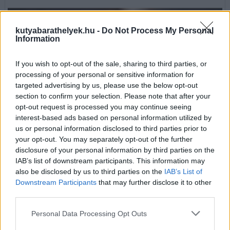
kutyabarathelyek.hu -
Do Not Process My Personal
Information
If you wish to opt-out of the sale, sharing to third parties, or
processing of your personal or sensitive information for
targeted advertising by us, please use the below opt-out
section to confirm your selection. Please note that after your
opt-out request is processed you may continue seeing
interest-based ads based on personal information utilized by
us or personal information disclosed to third parties prior to
your opt-out. You may separately opt-out of the further
disclosure of your personal information by third parties on the
Többféle névre is hallgathat a kutya?
Igen, van a kutyámnak egy "rendes neve". Meg egy rakás másik.
IAB’s list of downstream participants. This information may
Ismerős? És vajon mindegyikre ugyanúgy hallgat? Mitől függ, ha
also be disclosed by us to third parties on the
IAB’s List of
igen és mitől függ, ha nem?
Downstream Participants
that may further disclose it to other
tovább »
third parties.
Personal Data Processing Opt Outs