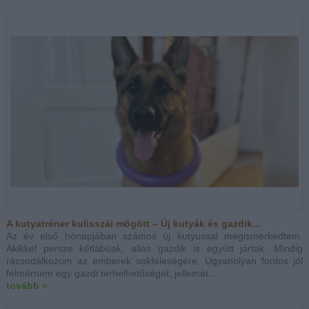
A kutyatréner kulisszái mögött – Új kutyák és gazdik…
Az év első hónapjában számos új kutyussal megismerkedtem.
Akikkel persze kétlábúak, alias gazdik is együtt jártak. Mindig
rácsodálkozom az emberek sokféleségére. Ugyanolyan fontos jól
felmérnem egy gazdi terhelhetőségét, jellemét...
tovább »