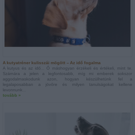
A kutyatréner kulisszái mögött – Az idő fogalma
A kutyus és az idő... Ő máshogyan érzékeli és értékeli, mint te.
Számára a jelen a legfontosabb, míg mi emberek sokszor
aggodalmaskodunk azon, hogyan készülhetünk fel a
legalaposabban a jövőre és milyen tanulságokat kellene
levonnunk...
tovább »