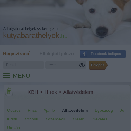
A kutyabarát helyek szakértője, a
kutyabarathelyek
.hu
Regisztráció
Elfelejtett jelszó
Facebook belépés
MENÜ
KBH
>
Hírek
>
Állatvédelem
Összes
Friss
Ajánló
Állatvédelem
Egészség
Jó
tudni!
Könnyű
Közérdekű
Kreatív
Nevelés
Utazás