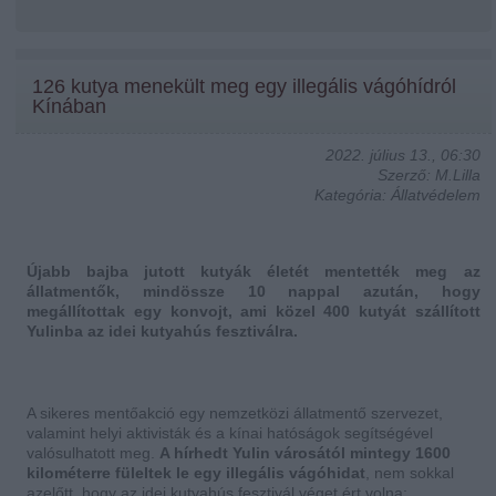
126 kutya menekült meg egy illegális vágóhídról
Kínában
2022. július 13., 06:30
Szerző: M.Lilla
Kategória: Állatvédelem
Újabb bajba jutott kutyák életét mentették meg az
állatmentők, mindössze 10 nappal azután, hogy
megállítottak egy konvojt, ami közel 400 kutyát szállított
Yulinba az idei kutyahús fesztiválra.
A sikeres mentőakció egy nemzetközi állatmentő szervezet,
valamint helyi aktivisták és a kínai hatóságok segítségével
valósulhatott meg.
A hírhedt Yulin városától mintegy 1600
kilométerre füleltek le egy illegális vágóhidat
, nem sokkal
azelőtt, hogy az idei kutyahús fesztivál véget ért volna: