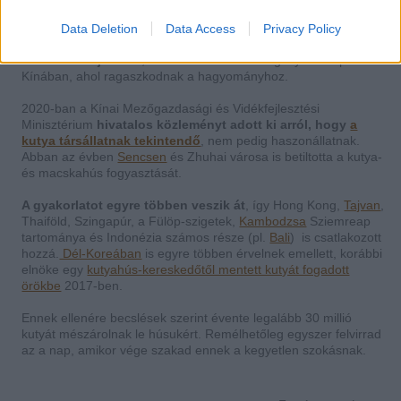
holott az mindaddig nem szerepelt kiemelt helyen az
étkezésben. Felmérések szerint a yulini lakosság 72%-a nem
Data Deletion
Data Access
Privacy Policy
fogyaszt rendszeresen kutyahúst, és
országszerte is egyre
több ellenzője akad
, bár ma is léteznek még olyan települések
Kínában, ahol ragaszkodnak a hagyományhoz.
2020-ban a Kínai Mezőgazdasági és Vidékfejlesztési
Minisztérium
hivatalos közleményt adott ki arról, hogy
a
kutya társállatnak tekintendő
, nem pedig haszonállatnak.
Abban az évben
Sencsen
és Zhuhai városa is betiltotta a kutya-
és macskahús fogyasztását.
A gyakorlatot egyre többen veszik át
, így Hong Kong,
Tajvan
,
Thaiföld, Szingapúr, a Fülöp-szigetek,
Kambodzsa
Sziemreap
tartománya és Indonézia számos része (pl.
Bali
) is csatlakozott
hozzá.
Dél-Koreában
is egyre többen érvelnek emellett, korábbi
elnöke egy
kutyahús-kereskedőtől mentett kutyát fogadott
örökbe
2017-ben.
Ennek ellenére becslések szerint évente legalább 30 millió
kutyát mészárolnak le húsukért. Remélhetőleg egyszer felvirrad
az a nap, amikor vége szakad ennek a kegyetlen szokásnak.