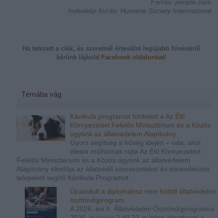
Forrás: people.com
Indexkép forrás: Humane Society International
Ha tetszett a cikk, és szeretnél értesülni legújabb híreinkről
kérünk
lájkold
Facebook oldalunkat!
Témába vág
Kánikula programot hírdetett a Az Élő
Környezetért Felelős Minisztérium és a Közös
ügyünk az állatvédelem Alapítvány
Gyors segítség a hőség idején – oda, ahol
életek múlhatnak rajta Az Élő Környezetért
Felelős Minisztérium és a Közös ügyünk az állatvédelem
Alapítvány elindítja az állatvédő szervezeteket és ebrendészeti
telepeket segítő Kánikula Programot
Újraindult a diplomához nem kötött állatvédelmi
ösztöndíjprogram
A 2026. évi II. Állatvédelmi Ösztöndíjprogramra
2026. március 2-től 22-ig lehet jelentkezni a