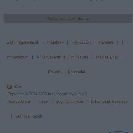
Vissza az előző oldalra
Sajtómegjelenések
|
Projektek
|
Pályázatok
|
Partnereink
|
Impresszum
|
A "Kutyabarát hely" minősítés
|
Médiaajánlat
|
Rólunk
|
Kapcsolat
RSS
Copyright © 2014-2026
kutyabarathelyek.hu ®
Adatvédelem
|
ÁSZF
|
Jogi nyilatkozat
|
Értesítések kezelése
|
Süti beállítások