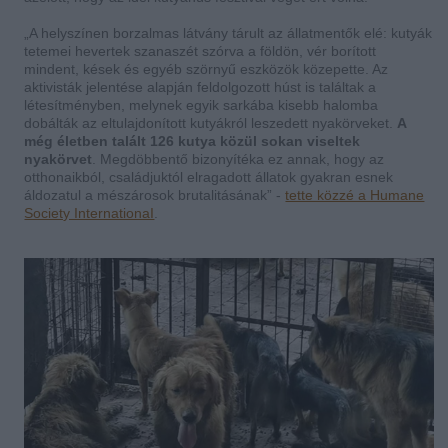
„A helyszínen borzalmas látvány tárult az állatmentők elé: kutyák
tetemei hevertek szanaszét szórva a földön, vér borított
mindent, kések és egyéb szörnyű eszközök közepette. Az
aktivisták jelentése alapján feldolgozott húst is találtak a
létesítményben, melynek egyik sarkába kisebb halomba
dobálták az eltulajdonított kutyákról leszedett nyakörveket.
A
még életben talált 126 kutya közül sokan viseltek
nyakörvet
. Megdöbbentő bizonyítéka ez annak, hogy az
otthonaikból, családjuktól elragadott állatok gyakran esnek
áldozatul a mészárosok brutalitásának” -
tette közzé a Humane
Society InternationaI
.