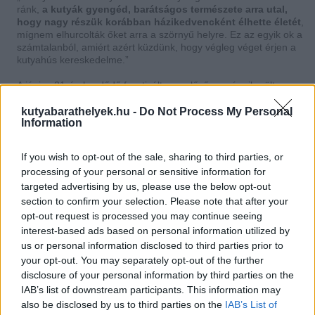
ránk,
a kutyák gyengéd, barátságos természete arra utal,
hogy nagy részük korábban házikedvencként élhette életét
,
mígnem elhurcolták őket arra a szörnyű helyre. Ez az egyik ok a
számtalanból, amiért azért küzdünk, hogy végleg véget érjen a
kutyahús kereskedelme.”
A június 21-én kezdődő fesztivált megelőzően már sikerült
megakadályozniuk, hogy egy állatszállító kamion elérjen Yulinba.
A hatóságokkal együttműködésben
386 kutya kerülhetett az
kutyabarathelyek.hu -
Do Not Process My Personal
Information
állatmentők gondozásába
.
If you wish to opt-out of the sale, sharing to third parties, or
processing of your personal or sensitive information for
targeted advertising by us, please use the below opt-out
section to confirm your selection. Please note that after your
opt-out request is processed you may continue seeing
interest-based ads based on personal information utilized by
us or personal information disclosed to third parties prior to
your opt-out. You may separately opt-out of the further
disclosure of your personal information by third parties on the
IAB’s list of downstream participants. This information may
also be disclosed by us to third parties on the
IAB’s List of