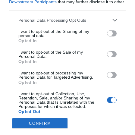
Downstream Participants
that may further disclose it to other
third parties.
Personal Data Processing Opt Outs
I want to opt-out of the Sharing of my
personal data.
Opted In
I want to opt-out of the Sale of my
Personal Data.
Opted In
I want to opt-out of processing my
Personal Data for Targeted Advertising.
Opted In
I want to opt-out of Collection, Use,
Retention, Sale, and/or Sharing of my
Nyakörvek a vágóhídon - a mentett kutyák között házikedvencek is voltak
Personal Data that Is Unrelated with the
Purposes for which it was collected.
Fotó: Humane Society International
Opted Out
A híresztelésekkel ellentétben a több mint 10 éve
CONFIRM
megrendezésre kerülő fesztivál nem nyugszik kulturális
alapokon. A kutyahús eladását szándékoztak felfuttatni vele,