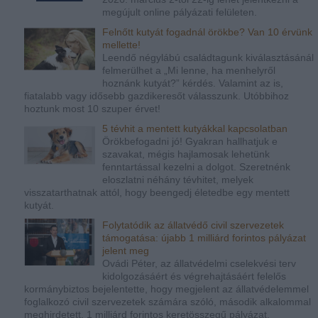
megújult online pályázati felületen.
Felnőtt kutyát fogadnál örökbe? Van 10 érvünk
mellette!
Leendő négylábú családtagunk kiválasztásánál
felmerülhet a „Mi lenne, ha menhelyről
hoznánk kutyát?” kérdés. Valamint az is,
fiatalabb vagy idősebb gazdikeresőt válasszunk. Utóbbihoz
hoztunk most 10 szuper érvet!
5 tévhit a mentett kutyákkal kapcsolatban
Örökbefogadni jó! Gyakran hallhatjuk e
szavakat, mégis hajlamosak lehetünk
fenntartással kezelni a dolgot. Szeretnénk
eloszlatni néhány tévhitet, melyek
visszatarthatnak attól, hogy beengedj életedbe egy mentett
kutyát.
Folytatódik az állatvédő civil szervezetek
támogatása: újabb 1 milliárd forintos pályázat
jelent meg
Ovádi Péter, az állatvédelmi cselekvési terv
kidolgozásáért és végrehajtásáért felelős
kormánybiztos bejelentette, hogy megjelent az állatvédelemmel
foglalkozó civil szervezetek számára szóló, második alkalommal
meghirdetett, 1 milliárd forintos keretösszegű pályázat.