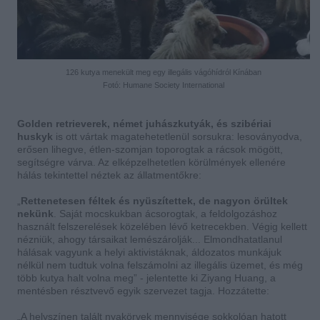
126 kutya menekült meg egy illegális vágóhídról Kínában
Fotó: Humane Society International
Golden retrieverek, német juhászkutyák, és szibériai
huskyk
is ott vártak magatehetetlenül sorsukra: lesoványodva,
erősen lihegve, étlen-szomjan toporogtak a rácsok mögött,
segítségre várva. Az elképzelhetetlen körülmények ellenére
hálás tekintettel néztek az állatmentőkre:
„
Rettenetesen féltek és nyüszítettek, de nagyon örültek
nekünk
. Saját mocskukban ácsorogtak, a feldolgozáshoz
használt felszerelések közelében lévő ketrecekben. Végig kellett
nézniük, ahogy társaikat lemészárolják... Elmondhatatlanul
hálásak vagyunk a helyi aktivistáknak, áldozatos munkájuk
nélkül nem tudtuk volna felszámolni az illegális üzemet, és még
több kutya halt volna meg” - jelentette ki Ziyang Huang, a
mentésben résztvevő egyik szervezet tagja. Hozzátette:
„A helyszínen talált nyakörvek mennyisége sokkolóan hatott