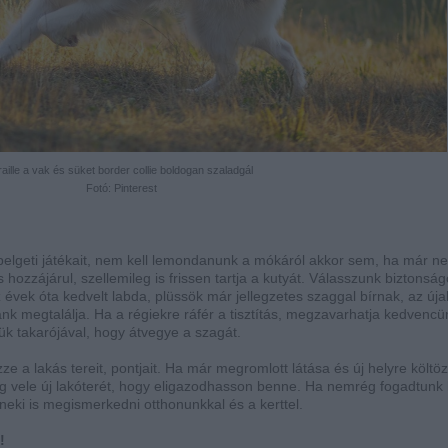
raille a vak és süket border collie boldogan szaladgál
Fotó: Pinterest
ipelgeti játékait, nem kell lemondanunk a mókáról akkor sem, ha már ne
s hozzájárul, szellemileg is frissen tartja a kutyát. Válasszunk biztonság
 évek óta kedvelt labda, plüssök már jellegzetes szaggal bírnak, az úja
nk megtalálja. Ha a régiekre ráfér a tisztítás, megzavarhatja kedvencü
tjük takarójával, hogy átvegye a szagát.
zze a lakás tereit, pontjait. Ha már megromlott látása és új helyre költö
eg vele új lakóterét, hogy eligazodhasson benne. Ha nemrég fogadtunk
 neki is megismerkedni otthonunkkal és a kerttel.
!