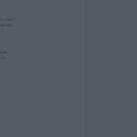
n eltérő
ti ajtó
azik.
ini-