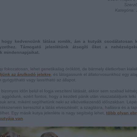
Szerző
Kategória: 
, hogy kedvencünk látása romlik, ám a kutyák csodálatosan 
yzethez. Támogató jelenlétünk átsegíti őket a nehézségek
ük mindennapjaikat.
y fokozatosan, lehet genetikailag öröklött, de bármely életkorban kiala
ljünk az árulkodó jelekre
, és látogassunk el állatorvosunkhoz egy al
 gyógyítható vagy lassítható az állapot.
bizonyos időn belül el fogja veszíteni látását, akkor sem szabad kétsé
aggódunk, ezért fontos, hogy a kezdeti pánik után visszataláljunk lelki
suk arra, miként segíthetünk neki az elkövetkezendő időszakban. Lépés
kszervein keresztül a látás elvesztését; a szaglásra, hallásra és a tap
élhet.
Egy másik kutya jelenléte is nagy segítség lehet,
több olyan ebr
kutyája van
.