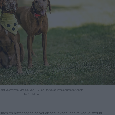
 saját vakvezető vizslája van - CJ és Dorka szívmelengető története
Fotó: bild.de
elmes és biztonságos helyet otthonunkban, ahova kedve szerint