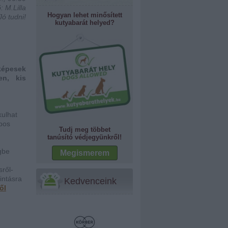
: M.Lilla
Hogyan lehet minősített
Jó tudni!
kutyabarát helyed?
képesek
en, kis
kulhat
apos
Tudj meg többet
tanúsító védjegyünkről!
gbe
Megismerem
ről-
intásra
Kedvenceink
ől