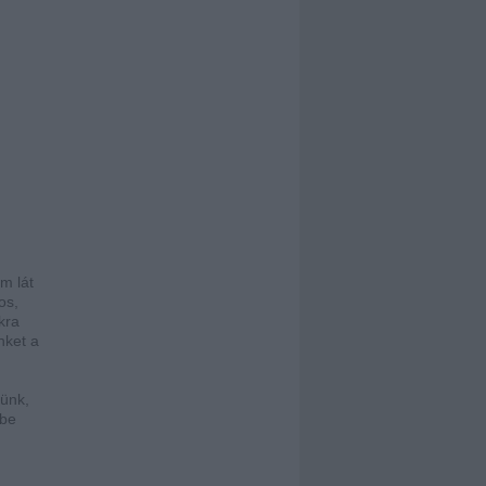
m lát
os,
kra
nket a
zünk,
 be