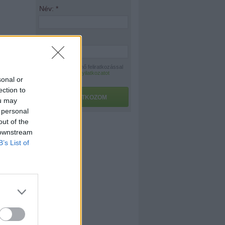
Név:
*
E-mail:
*
A hírlevélre történő feliratkozással
az
adatvédelmi nyilatkozatot
sonal or
elfogadom.
ection to
FELIRATKOZOM
ou may
 personal
out of the
 downstream
B’s List of