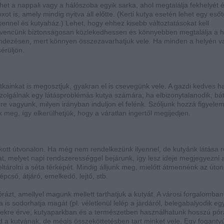
het a nappali vagy a hálószoba egyik sarka, ahol megtalálja fekhelyét 
oxot is, amely mindig nyitva áll előtte. (Kerti kutya esetén lehet egy esőt
 kennel és kutyaház.) Lehet, hogy ehhez kisebb változtatásokat kell
vencünk biztonságosan közlekedhessen és könnyebben megtalálja a he
ndezésen, mert könnyen összezavarhatjuk vele. Ha minden a helyén v
érüljön.
tkainkat is megosztjuk, gyakran el is csevegünk vele. A gazdi kedves h
zolgálnak egy látásproblémás kutya számára; ha elbizonytalanodik, bá
re vagyunk, milyen irányban induljon el felénk. Szóljunk hozzá figyelemf
meg, így elkerülhetjük, hogy a váratlan ingertől megijedjen.
ott útvonalon. Ha még nem rendelkezünk ilyennel, de kutyánk látása r
lat, melyet napi rendszerességgel bejárunk, így lesz ideje megjegyezni 
tárolni a séta térképét. Mindig álljunk meg, mielőtt átmennénk az úton
épcső, átjáró, emelkedő, lejtő, stb.
rázt, amellyel magunk mellett tarthatjuk a kutyát. A városi forgalomba
jba is sodorhatja magát (pl. véletlenül lelép a járdáról, belegabalyodik eg
 terekre érve, kutyaparkban és a természetben használhatunk hosszú pór
d a kutyának, de mégis összeköttetésben tart minket vele. Egy foganty