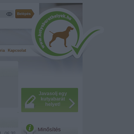
ria
Kapcsolat
Javasolj egy
kutyabarát
helyet!
Minősítés
., 06:30