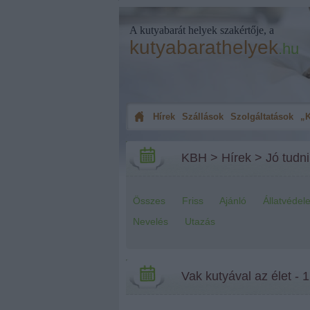
A kutyabarát helyek szakértője, a
kutyabarathelyek
.hu
Hírek
Szállások
Szolgáltatások
„K
KBH
>
Hírek
>
Jó tudni
Összes
Friss
Ajánló
Állatvédel
Nevelés
Utazás
Vak kutyával az élet -