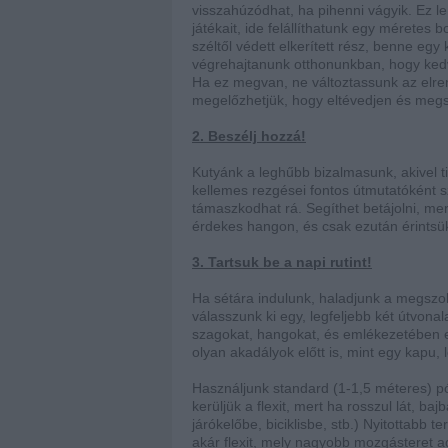
visszahúzódhat, ha pihenni vágyik. Ez le
játékait, ide felállíthatunk egy méretes b
széltől védett elkerített rész, benne egy
végrehajtanunk otthonunkban, hogy ked
Ha ez megvan, ne változtassunk az elre
megelőzhetjük, hogy eltévedjen és megs
2. Beszélj hozzá!
Kutyánk a leghűbb bizalmasunk, akivel ti
kellemes rezgései fontos útmutatóként s
támaszkodhat rá. Segíthet betájolni, mer
érdekes hangon, és csak ezután érintsük 
3. Tartsuk be a napi rutint!
Ha sétára indulunk, haladjunk a megszok
válasszunk ki egy, legfeljebb két útvona
szagokat, hangokat, és emlékezetében el
olyan akadályok előtt is, mint egy kapu, l
Használjunk standard (1-1,5 méteres) pó
kerüljük a flexit, mert ha rosszul lát, ba
járókelőbe, biciklisbe, stb.) Nyitottabb
akár flexit, mely nagyobb mozgásteret a