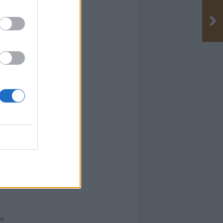
et
, hogy a
edjen. A
án a
het (pl.
épcső)
hessen
lé