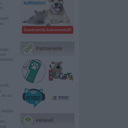
és
külföldön!
ől,
lyét.
an,
Gondoskodj kedvencedről!
Partnereink
angja,
tran
elkeltő,
omlik,
a
, és az
n inkább
y
Hírlevél
ázt,
úval