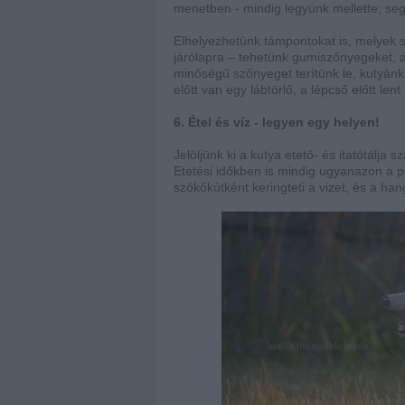
menetben - mindig legyünk mellette; segí
Elhelyezhetünk támpontokat is, melyek 
járólapra – tehetünk gumiszőnyegeket, 
minőségű szőnyeget terítünk le, kutyánk 
előtt van egy lábtörlő, a lépcső előtt len
6. Étel és víz - legyen egy helyen!
Jelöljünk ki a kutya etető- és itatótálj
Etetési időkben is mindig ugyanazon a po
szökőkútként keringteti a vizet, és a han