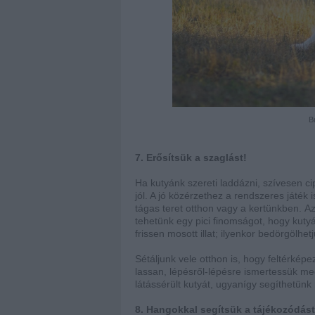
B
7. Erősítsük a szaglást!
Ha kutyánk szereti laddázni, szívesen c
jól. A jó közérzethez a rendszeres játék i
tágas teret otthon vagy a kertünkben.
Az
tehetünk egy pici finomságot, hogy kutyá
frissen mosott illat; ilyenkor bedörgölhe
Sétáljunk vele otthon is, hogy feltérképe
lassan, lépésről-lépésre ismertessük m
látássérült kutyát, ugyanígy segíthetünk
8. Hangokkal segítsük a tájékozódást