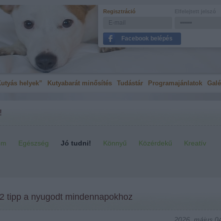
Regisztráció
Elfelejtett jelszó
Facebook belépés
utyás helyek”
Kutyabarát minősítés
Tudástár
Programajánlatok
Galé
!
em
Egészség
Jó tudni!
Könnyű
Közérdekű
Kreatív
 12 tipp a nyugodt mindennapokhoz
2026. május 04