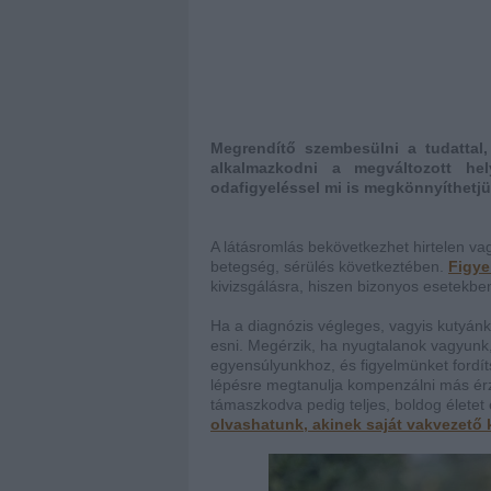
Megrendítő szembesülni a tudattal
alkalmazkodni a megváltozott hel
odafigyeléssel mi is megkönnyíthetj
A látásromlás bekövetkezhet hirtelen vag
betegség, sérülés következtében.
Figye
kivizsgálásra, hiszen bizonyos esetekben
Ha a diagnózis végleges, vagyis kutyánk 
esni. Megérzik, ha nyugtalanok vagyunk, 
egyensúlyunkhoz, és figyelmünket fordít
lépésre megtanulja
kompenzálni más érzé
támaszkodva pedig teljes, boldog életet 
olvashatunk, akinek saját vakvezető 