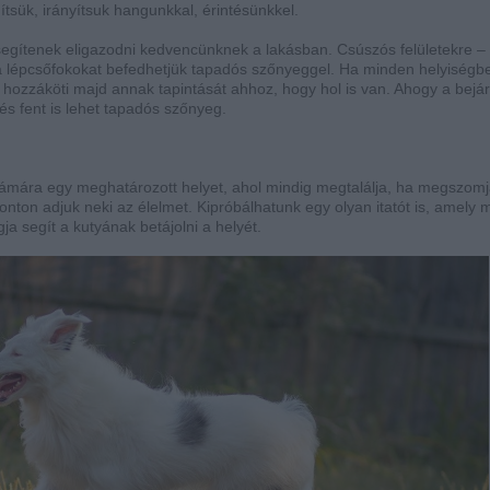
tsük, irányítsuk hangunkkal, érintésünkkel.
segítenek eligazodni kedvencünknek a lakásban. Csúszós felületekre –
a lépcsőfokokat befedhetjük tapadós szőnyeggel. Ha minden helyiségbe
hozzáköti majd annak tapintását ahhoz, hogy hol is van. Ahogy a bejára
t és fent is lehet tapadós szőnyeg.
a számára egy meghatározott helyet, ahol mindig megtalálja, ha megszomj
nton adjuk neki az élelmet. Kipróbálhatunk egy olyan itatót is, amely m
gja segít a kutyának betájolni a helyét.