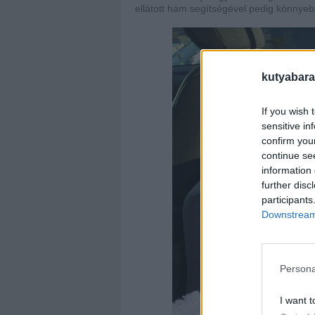
ellátott hám segítségével pedig könnyeb
kutyabara
If you wish 
sensitive in
confirm you
continue se
information 
further disc
participants
Downstream 
Persona
I want t