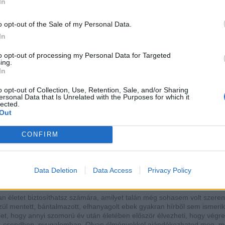
In
o opt-out of the Sale of my Personal Data.
In
to opt-out of processing my Personal Data for Targeted
ing.
In
o opt-out of Collection, Use, Retention, Sale, and/or Sharing
ersonal Data that Is Unrelated with the Purposes for which it
lected.
Out
 idős kutya megvárta, míg megszületett gazdái kislánya
CONFIRM
Fotó: facebook.com/FAACAC/
 érti, mi történik vele, mikor kihozod a menhelyről. Egyszerűen tudja,
Data Deletion
Data Access
Privacy Policy
t cserébe pedig rengeteg kedvességet és szeretetet hoz majd életedbe
yan életet biztosíthatsz számára, amilyet talán még sohasem volt szere
ül mentett, bántalmazott, elhanyagolt ebek gyakran hírből sem ismerik
het, hogy annyi szomorú év után életében először élvezheti, hogy végr
at, csendben, nyugalomban. Olyan élményekkel ajándékozhatod meg, m