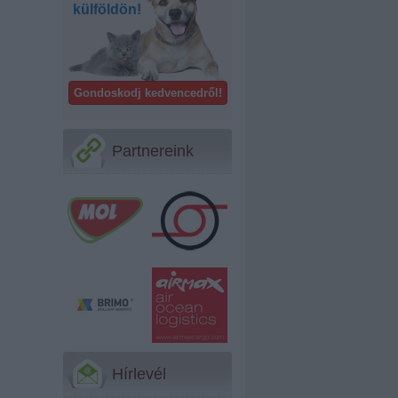
külföldön!
Gondoskodj kedvencedről!
Partnereink
Hírlevél