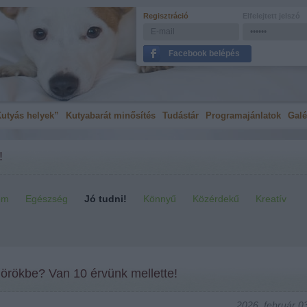
Regisztráció
Elfelejtett jelszó
Facebook belépés
utyás helyek”
Kutyabarát minősítés
Tudástár
Programajánlatok
Galé
!
em
Egészség
Jó tudni!
Könnyű
Közérdekű
Kreatív
l örökbe? Van 10 érvünk mellette!
2026. február 03