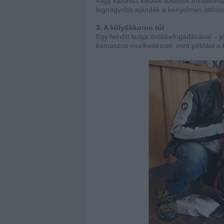
vagy karóhoz kikötve töltötték mindenn
legnagyobb ajándék a kényelmes otthon m
3. A kölyökkoron túl
Egy felnőtt kutya örökbefogadásánál – j
kamaszos viselkedéssel, mint például a 