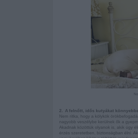
Nor
2. A felnőtt, idős kutyákat könnyebbe
Nem ritka, hogy a kölykök örökbefogadás
nagyobb veszélybe kerülnek ők a gyepmest
Akadnak közöttük olyanok is, akik úgy él
érzés szeretetben, biztonságban élni. A