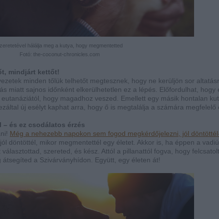
zeretetével hálálja meg a kutya, hogy megmentetted
Fotó: the-coconut-chronicles.com
t, mindjárt kettőt!
ezetek minden tőlük telhetőt megtesznek, hogy ne kerüljön sor altatásr
s miatt sajnos időnként elkerülhetetlen ez a lépés. Előfordulhat, hogy
 eutanáziától, hogy magadhoz veszed. Emellett egy másik hontalan kut
záltal új esélyt kaphat arra, hogy ő is megtalálja a számára megfelelő 
 – és ez csodálatos érzés
ani!
Még a nehezebb napokon sem fogod megkérdőjelezni, jól döntöttél
jól döntöttél, mikor megmentettél egy életet. Akkor is, ha éppen a vadiú
álasztottad, szereted, és kész. Attól a pillanattól fogva, hogy felcsatol
 átsegíted a Szivárványhídon. Együtt, egy életen át!