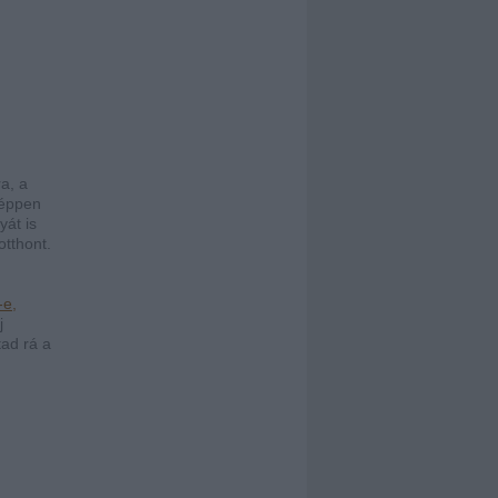
a, a
 éppen
yát is
otthont.
-e,
j
tad rá a