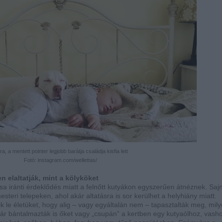
a, a mentett pointer legjobb barátja családja kisfia lett
Fotó: instagram.com/wellettas/
n elaltatják, mint a kölyköket
a iránti érdeklődés miatt a felnőtt kutyákon egyszerűen átnéznek. Saj
eri telepeken, ahol akár altatásra is sor kerülhet a helyhiány miatt.
ik le életüket, hogy alig – vagy egyáltalán nem – tapasztalták meg, mil
kár bántalmazták is őket vagy „csupán” a kertben egy kutyaólhoz, vas