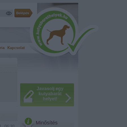
ria
Kapcsolat
Javasolj egy
kutyabarát
helyet!
Minősítés
., 06:30