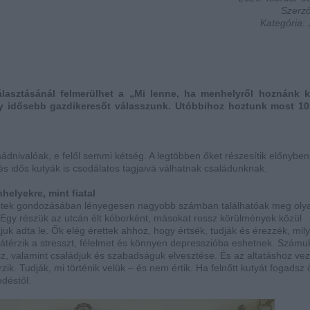
Szerző
Kategória: 
lasztásánál felmerülhet a „Mi lenne, ha menhelyről hoznánk k
agy idősebb gazdikeresőt válasszunk. Utóbbihoz hoztunk most 1
ádnivalóak, e felől semmi kétség. A legtöbben őket részesítik előnyben
és idős kutyák is csodálatos tagjaivá válhatnak családunknak.
helyekre, mint fiatal
zetek gondozásában lényegesen nagyobb számban találhatóak meg oly
. Egy részük az utcán élt kóborként, másokat rossz körülmények közül
juk adta le. Ők elég érettek ahhoz, hogy értsék, tudják és érezzék, mil
átérzik a stresszt, félelmet és könnyen depresszióba eshetnek. Számu
z, valamint családjuk és szabadságuk elvesztése. És az altatáshoz ve
térzik. Tudják, mi történik velük – és nem értik. Ha felnőtt kutyát fogadsz
déstől.