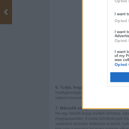
Opted 
I want t
Opted 
I want 
Advertis
Opted 
I want t
of my P
was col
Opted 
Ez az
6. Tudja, hogy megmentetted
Intelligenciájának köszönhetően pontosan
neked köszönheti életét. Szabadulásáér
7. Második esély
Ha egy felnőtt kutya mellett döntesz, ol
megtapasztalni. A rossz körülmények köz
valakihez tartozás kellemes érzését. Le
tele van a pocakja és puha párnán alh