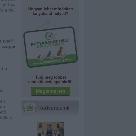
: M.Lilla
Hogyan lehet minősített
Jó tudni!
kutyabarát helyed?
utyát?”
0 szuper
, ha
Tudj meg többet
tanúsító védjegyünkről!
an
Megismerem
yen
kra
Kedvenceink
zető
 örökbe,