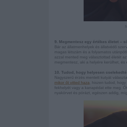
S
9. Megmentesz egy értékes életet – ső
Bár az állatmenhelyek és állatvédő szerv
magas létszám és a folyamatos utánpótlá
azzal mented meg választottad életét az
megmentesz, aki a helyére kerülhet, és e
10. Tudod, hogy helyesen cselekedtél
Nagyszerű érzés mentett kutyát választ
mikor őt vitted haza
, hiszen tudod, hogy 
fekhelyét vagy a kanapédat ette meg. Őt v
nyakörvet és pórázt, egészen addig, míg