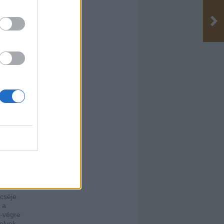
 hogy
.
ncséje
 a
e-végre
elyek