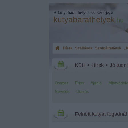
A kutyabarát helyek szakértője, a
kutyabarathelyek
.hu
Hírek
Szállások
Szolgáltatások
„K
KBH
>
Hírek
>
Jó tudni
Összes
Friss
Ajánló
Állatvédel
Nevelés
Utazás
Felnőtt kutyát fogadná