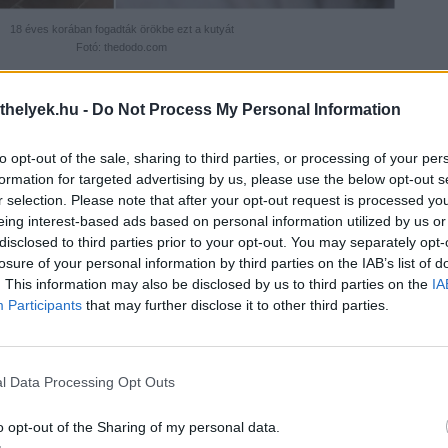
18 éves korában fogadták örökbe ezt a kutyát
Fotó: thedodo.com
glenes befogadóknál helyezi el mentvényeit. Tapasztalat és hozzáértés
thelyek.hu -
Do Not Process My Personal Information
ukat olyan dolgokra is, amelyek eddig ismeretlenek lehettek számukra. 
, az alapvető parancsszavak, a pórázon sétálás, más kutyákkal történő
elően a lakásban/házban, stb.
to opt-out of the sale, sharing to third parties, or processing of your per
ét és az alapvető parancsszavakat tudja, de az ideiglenes befogadók a
formation for targeted advertising by us, please use the below opt-out s
ének is foglalkozni vele, tanítgatják őt, megmutatják neki, hogyan kell
r selection. Please note that after your opt-out request is processed y
atják azt a gondoskodást és szeretetet, biztonságot, mely mindezidáig
eing interest-based ads based on personal information utilized by us or
azdis életre.
disclosed to third parties prior to your opt-out. You may separately opt-
losure of your personal information by third parties on the IAB’s list of
ebb megtanítani arra, hogy házon kívül végezzék el dolgukat. Egy rész
. This information may also be disclosed by us to third parties on the
IA
ösen is ügyelnek saját környezetük tisztaságára, így ha eleinte elő is 
Participants
that may further disclose it to other third parties.
anulja, mit, hol szabad.
l Data Processing Opt Outs
o opt-out of the Sharing of my personal data.