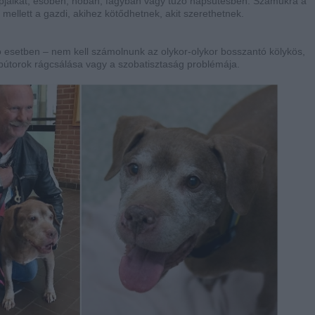
apjaikat, esőben, hóban, fagyban vagy tűző napsütésben. Számukra a
ellett a gazdi, akihez kötődhetnek, akit szerethetnek.
ó esetben – nem kell számolnunk az olykor-olykor bosszantó kölykös,
bútorok rágcsálása vagy a szobatisztaság problémája.