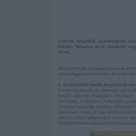
Leendő négylábú családtagunk kivá
kérdés. Valamint az is, fiatalabb v
érvet!
A kölyökkutyák hihetetlenül édesek és im
örökbefogadásra kerül sor, ám a felnőtt 
1. Sokkal több felnőtt kutya kerül men
A menhelyeken és az állatvédő szerve
kutyák, akik már elhagyták a kölyökkort
mentettek, a többieket pedig saját gazdá
szomorú helyzetbe kerültek, mélyebben 
különösen nehéz az őket körülvevő káos
sétát és utolsó pillanataikat is tisztán á
megkímélheted a további érzelmi szenve