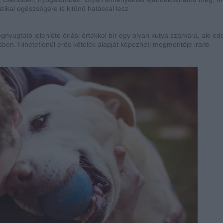
izikai egészségére is kitűnő hatással lesz.
gnyugtató jelenléte óriási értékkel bír egy olyan kutya számára, aki ed
ben. Hihetetlenül erős kötelék alapját képezheti megmentője iránti