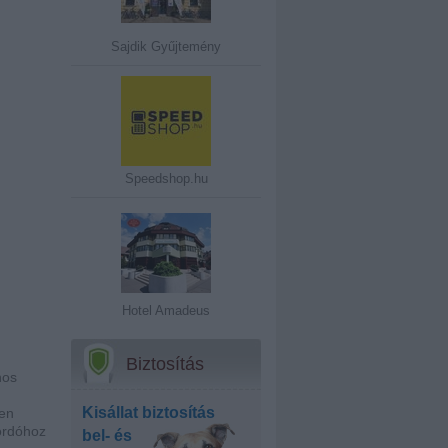
Sajdik Gyűjtemény
Speedshop.hu
Hotel Amadeus
Biztosítás
nos
Kisállat biztosítás
yen
hordóhoz
bel- és