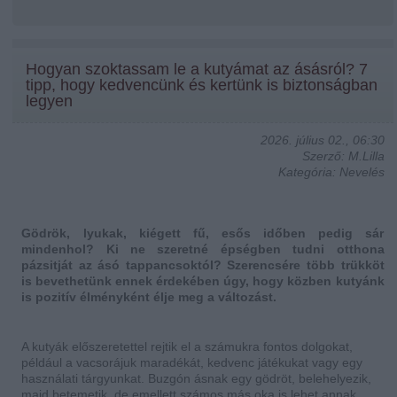
Hogyan szoktassam le a kutyámat az ásásról? 7
tipp, hogy kedvencünk és kertünk is biztonságban
legyen
2026. július 02., 06:30
Szerző: M.Lilla
Kategória: Nevelés
Gödrök, lyukak, kiégett fű, esős időben pedig sár
mindenhol? Ki ne szeretné épségben tudni otthona
pázsitját az ásó tappancsoktól? Szerencsére több trükköt
is bevethetünk ennek érdekében úgy, hogy közben kutyánk
is pozitív élményként élje meg a változást.
A kutyák előszeretettel rejtik el a számukra fontos dolgokat,
például a vacsorájuk maradékát, kedvenc játékukat vagy egy
használati tárgyunkat. Buzgón ásnak egy gödröt, belehelyezik,
majd betemetik, de emellett számos más oka is lehet annak,