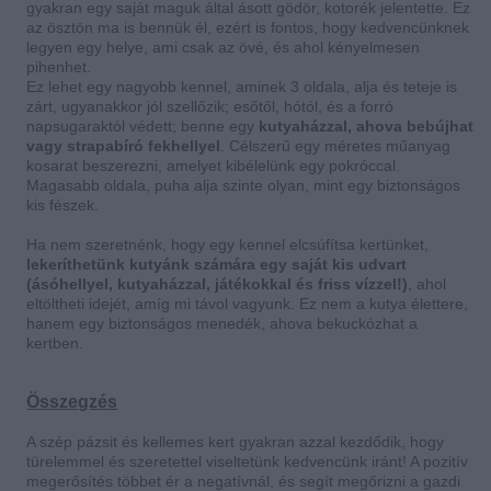
gyakran egy saját maguk által ásott gödör, kotorék jelentette. Ez
az ösztön ma is bennük él, ezért is fontos, hogy kedvencünknek
legyen egy helye, ami csak az övé, és ahol kényelmesen
pihenhet.
Ez lehet egy nagyobb kennel, aminek 3 oldala, alja és teteje is
zárt, ugyanakkor jól szellőzik; esőtől, hótól, és a forró
napsugaraktól védett; benne egy
kutyaházzal, ahova bebújhat
vagy strapabíró fekhellyel
. Célszerű egy méretes műanyag
kosarat beszerezni, amelyet kibélelünk egy pokróccal.
Magasabb oldala, puha alja szinte olyan, mint egy biztonságos
kis fészek.
Ha nem szeretnénk, hogy egy kennel elcsúfítsa kertünket,
lekeríthetünk kutyánk számára egy saját kis udvart
(ásóhellyel, kutyaházzal, játékokkal és friss vízzel!)
, ahol
eltöltheti idejét, amíg mi távol vagyunk. Ez nem a kutya élettere,
hanem egy biztonságos menedék, ahova bekuckózhat a
kertben.
Összegzés
A szép pázsit és kellemes kert gyakran azzal kezdődik, hogy
türelemmel és szeretettel viseltetünk kedvencünk iránt! A pozitív
megerősítés többet ér a negatívnál, és segít megőrizni a gazdi