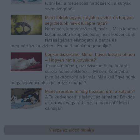
tudni kell a medencés fürdőzésről, a kutyák
szemszögéből.
Miért félnek egyes kutyák a víztől, és hogyan
segíthetünk nekik túllépni rajta?
Napsütés, lengedező szél, nyár… Mi is lehetne
kellemesebb kikapcsolódás, mint kedvencünk
társaságában ellátogatni a partra és
megmártózni a vízben. És ha ő másként gondolja?
Légkondicionálás, klíma, hűvös levegő otthon
– Hogyan hat a kutyákra?
Tikkasztó hőség, az elviselhetőség határát
súroló hőmérsékletek… Mi sem könnyebb,
mint bekapcsolni a klímát. Mire kell figyelnünk,
hogy kedvencünk is jól érezze magát?
Miért szeretne mindig hozzám érni a kutyám?
A Te kedvenced is igényli az érintést? Bökdös
az orrával vagy rád teszi a mancsát? Miért
csinálja?
Vissza az előző oldalra