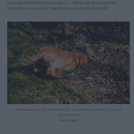
és kutya között lévő barátságot is. Kérdezzünk hozzáértő
trénertől, és tanuljunk, fejlődjünk kutyusunkkal együtt!
A biztonságos kerítés elengedhetetlen, ha kutyánk szeret ásni - ezen van
még mit javítani
Fotó: Pixabay