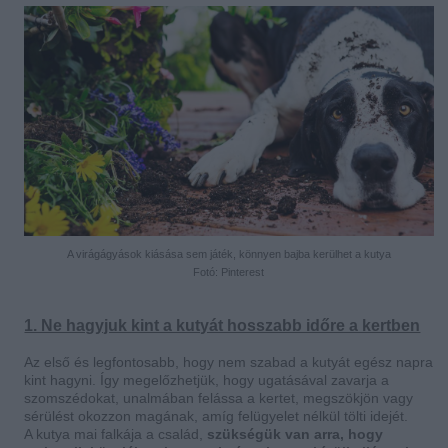
A virágágyások kiásása sem játék, könnyen bajba kerülhet a kutya
Fotó: Pinterest
1. Ne hagyjuk kint a kutyát hosszabb időre a kertben
Az első és legfontosabb, hogy nem szabad a kutyát egész napra
kint hagyni. Így megelőzhetjük, hogy ugatásával zavarja a
szomszédokat, unalmában felássa a kertet, megszökjön vagy
sérülést okozzon magának, amíg felügyelet nélkül tölti idejét.
A kutya mai falkája a család,
szükségük van arra, hogy