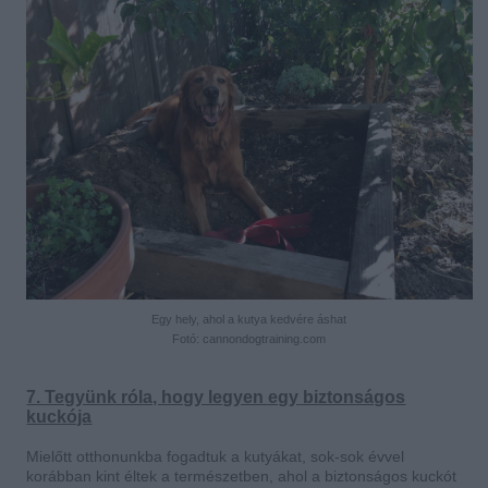
Egy hely, ahol a kutya kedvére áshat
Fotó: cannondogtraining.com
7. Tegyünk róla, hogy legyen egy biztonságos
kuckója
Mielőtt otthonunkba fogadtuk a kutyákat, sok-sok évvel
korábban kint éltek a természetben, ahol a biztonságos kuckót