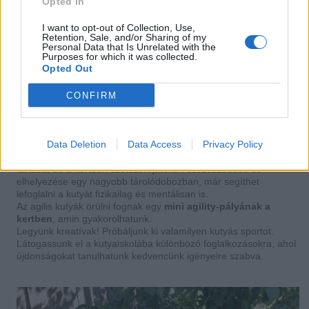
Opted In
engedelmesség, gondolkodás persze nem egyenértékű egy
több kilométeres kocogással, de legalább annyira
intenzív tud
I want to opt-out of Collection, Use,
lenni a kutya elméje számára
, és ha az le van foglalva, talán
Retention, Sale, and/or Sharing of my
kevesebb hely marad benne a
„hű, de izgi lenne egy kicsi ásni”
Personal Data that Is Unrelated with the
Purposes for which it was collected.
ötleteknek.
Opted Out
6. Munkát az ebnek
CONFIRM
Azok a kutyák, amelyeket munkára tenyésztettek ki, kezdve a
vadászattól, a terelésen át a javak őrzéséig, nehezen tudnak
Data Deletion
Data Access
Privacy Policy
meglenni tényleges feladatok nélkül. Igénylik azt, hogy
legyen
valami teendőjük
, ha éppen nem is egy juhnyáj egyben
tartása, de a kertben szétszórt játékok összeszedése és
elhelyezése egy nagyobb tárolódobozban, már segíthet
lefoglalni a kutyát fizikailag és mentálisan is.
Az agilis kutyák örülni fognak egy
mini agility-pályának a
kertben
, amin gyakorolhatunk.
Legyünk kreatívak! Próbáljunk ki valamilyen kutyás sportot.
Látogassunk el a kutyaiskolába különböző foglalkozásokra, ahol
újdonságokat tanulhatunk kedvencünk igényeire szabva.