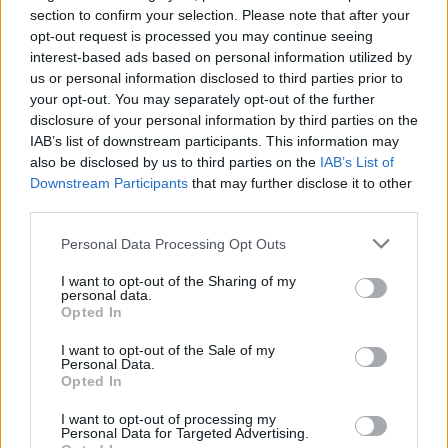
section to confirm your selection. Please note that after your
opt-out request is processed you may continue seeing
interest-based ads based on personal information utilized by
us or personal information disclosed to third parties prior to
your opt-out. You may separately opt-out of the further
disclosure of your personal information by third parties on the
IAB’s list of downstream participants. This information may
also be disclosed by us to third parties on the
IAB’s List of
Downstream Participants
that may further disclose it to other
third parties.
Personal Data Processing Opt Outs
I want to opt-out of the Sharing of my
personal data.
Tippek ásás ellen - Játsszunk a kutyánkkal minél többet
Opted In
Fotó: Flickr
I want to opt-out of the Sale of my
Personal Data.
5. Tanuljunk trükköket
Opted In
Egy új trükk elsajátításával nemcsak kutyánkat mozgathatjuk
I want to opt-out of processing my
meg szellemileg, de kapcsolatunkat is erősíti a közös tanulás.
Personal Data for Targeted Advertising.
Gyakorolhatjuk meglévő ismereteinket is. Egy kis feladatozás,