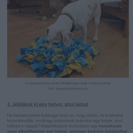
A szimatszőnyeg remek elfoglaltságot nyújt a kutya orrának
Fotó: happydogbarkery.com
3. Jelöljünk ki egy helyet, ahol áshat
Ha kedvencünket boldoggá teszi az, hogy áshat, mi is lehetne
kézenfekvőbb, minthogy biztosítunk számára egy helyet, ahol
kiélheti e vágyát? Kialakíthatunk kertünkben egy
homokozót
vagy elkeríthetünk egy helyet, amelyen kedvére áskálódhat
.