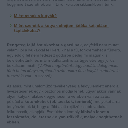
hogy miért szeretnek ásni. Erről korábbi cikkeinkben írtunk:
Miért ásnak a kutyák?
Miért szeretik a kutyák elrejteni játékaikat, elásni
táplálékukat?
Rengeteg fejfájást okozhat a gazdinak
, egyfelől nem mutat
valami jól a lyukakkal teli kert, kihal a fű, tönkremehet a fűnyíró,
egy eddig fel nem fedezett gödörbe pedig mi magunk is
beleléphetünk, és már indulhatunk is az ügyeletre egy jó kis
bokaficam miatt.
(Velünk megtörtént.. Egy banális dolog miatti
több hetes kényszerpihenő számunkra és a kutyák számára is
frusztráló volt - a szerző).
Az ásás, mint unaloműző tevékenység a felgyülemlett energia
levezetésének egyik ösztönös módja lehet, ugyanakkor vannak
olyan kutyák, akiknek egyenesen a vérében van az ásás,
például
a kotorékebek (pl. tacskók, terrierek)
, melyeket arra
tenyésztettek ki, hogy a föld alatt rejtőző kisebb vadakat
felkutassák, elkapják. Esetükben komoly
kihívás lehet a
leszoktatás, de léteznek olyan trükkök, melyek segíthetnek
ebben.