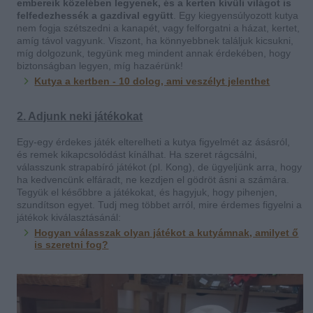
embereik közelében legyenek, és a kerten kívüli világot is
felfedezhessék a gazdival együtt
. Egy kiegyensúlyozott kutya
nem fogja szétszedni a kanapét, vagy felforgatni a házat, kertet,
amíg távol vagyunk. Viszont, ha könnyebbnek találjuk kicsukni,
míg dolgozunk, tegyünk meg mindent annak érdekében, hogy
biztonságban legyen, míg hazaérünk!
Kutya a kertben - 10 dolog, ami veszélyt jelenthet
2. Adjunk neki játékokat
Egy-egy érdekes játék elterelheti a kutya figyelmét az ásásról,
és remek kikapcsolódást kínálhat. Ha szeret rágcsálni,
válasszunk strapabíró játékot (pl. Kong), de ügyeljünk arra, hogy
ha kedvencünk elfáradt, ne kezdjen el gödröt ásni a számára.
Tegyük el későbbre a játékokat, és hagyjuk, hogy pihenjen,
szundítson egyet. Tudj meg többet arról, mire érdemes figyelni a
játékok kiválasztásánál:
Hogyan válasszak olyan játékot a kutyámnak, amilyet ő
is szeretni fog?