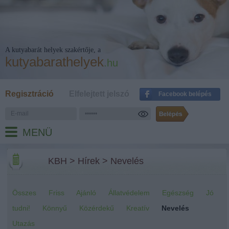
A kutyabarát helyek szakértője, a
kutyabarathelyek
.hu
Regisztráció
Elfelejtett jelszó
Facebook belépés
MENÜ
KBH
>
Hírek
>
Nevelés
Összes
Friss
Ajánló
Állatvédelem
Egészség
Jó
tudni!
Könnyű
Közérdekű
Kreatív
Nevelés
Utazás