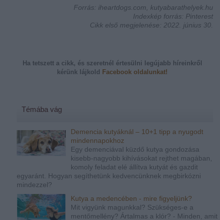
Forrás: iheartdogs.com, kutyabarathelyek.hu
Indexkép forrás: Pinterest
Cikk első megjelenése: 2022. június 30.
Ha tetszett a cikk, és szeretnél értesülni legújabb híreinkről
kérünk
lájkold
Facebook oldalunkat!
Témába vág
Demencia kutyáknál – 10+1 tipp a nyugodt
mindennapokhoz
Egy demenciával küzdő kutya gondozása
kisebb-nagyobb kihívásokat rejthet magában,
komoly feladat elé állítva kutyát és gazdit
egyaránt. Hogyan segíthetünk kedvencünknek megbirkózni
mindezzel?
Kutya a medencében - mire figyeljünk?
Mit vigyünk magunkkal? Szükséges-e a
mentőmellény? Ártalmas a klór? - Minden, amit