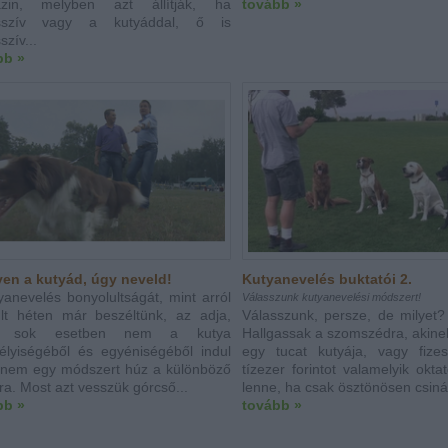
zin, melyben azt állítják, ha
tovább »
sszív vagy a kutyáddal, ő is
szív...
bb »
yen a kutyád, úgy neveld!
Kutyanevelés buktatói 2.
yanevelés bonyolultságát, mint arról
Válasszunk kutyanevelési módszert!
lt héten már beszéltünk, az adja,
Válasszunk, persze, de milyet
y sok esetben nem a kutya
Hallgassak a szomszédra, akine
lyiségéből és egyéniségéből indul
egy tucat kutyája, vagy fize
anem egy módszert húz a különböző
tízezer forintot valamelyik okt
kra. Most azt vesszük górcső...
lenne, ha csak ösztönösen csin
bb »
tovább »