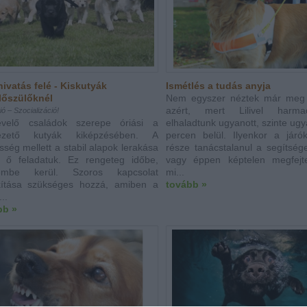
hivatás felé - Kiskutyák
Ismétlés a tudás anyja
lőszülőknél
Nem egyszer néztek már meg 
azért, mert Lilivel harma
ció – Szocializáció!
velő családok szerepe óriási a
elhaladtunk ugyanott, szinte ug
ezető kutyák kiképzésében. A
percen belül. Ilyenkor a járó
ősség mellett a stabil alapok lerakása
része tanácstalanul a segítség
z ő feladatuk. Ez rengeteg időbe,
vagy éppen képtelen megfejt
lembe kerül. Szoros kapcsolat
mi...
akítása szükséges hozzá, amiben a
tovább »
..
bb »