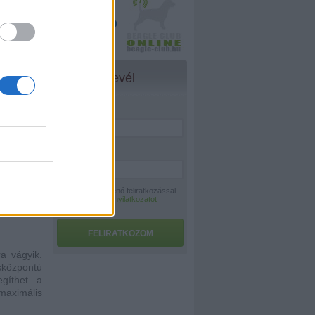
jong érte:
ső aknázás
g közepén
felhúzott
..
Hírlevél
Név:
*
E-mail:
*
A hírlevélre történő feliratkozással
az
adatvédelmi nyilatkozatot
elfogadom.
FELIRATKOZOM
a vágyik.
sközpontú
egíthet a
maximális