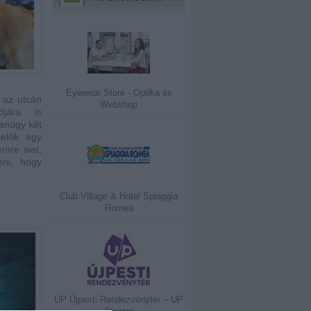
Eyewear Store - Optika ès
az utcán
Webshop
djára is
yanúgy két
kelők egy
emre siet,
eni, hogy
Club Village & Hotel Spiaggia
Romea
UP Újpesti Rendezvénytér – UP