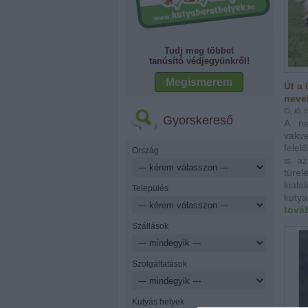
Tudj meg többet
tanúsító védjegyünkről!
Megismerem
Út a 
neve
Ó, ió, 
Gyorskereső
A ne
vakv
felel
Ország
is a
türe
kial
Település
kutya.
tová
Szállások
Szolgáltatások
Kutyás helyek