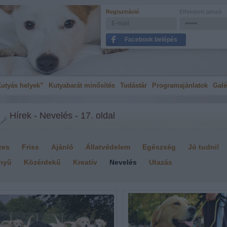
Regisztráció
Elfelejtett jelszó
Facebook belépés
utyás helyek”
Kutyabarát minősítés
Tudástár
Programajánlatok
Galé
Hírek - Nevelés - 17. oldal
zes
Friss
Ajánló
Állatvédelem
Egészség
Jó tudni!
nyű
Közérdekű
Kreatív
Nevelés
Utazás