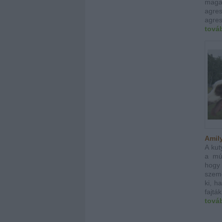
maga
agre
agres
tová
Amil
A kut
a mú
hog
szemé
ki, h
fajtá
tová