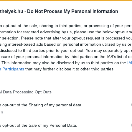
thelyek.hu -
Do Not Process My Personal Information
értik egymás jelzéseit a kutyák és
A víz réme, vagy a rémes víz?
to opt-out of the sale, sharing to third parties, or processing of your per
sgyerekek
Ebben az időben talán nincs
formation for targeted advertising by us, please use the below opt-out s
nt értelmeznek egyes jelzéseket a
szórakozás, mint egy tóparton 
r selection. Please note that after your opt-out request is processed y
yerekek és a kutyák, gyakran ez
lábunkat, miközben kedvencün
eing interest-based ads based on personal information utilized by us or
 végzetes támadásokhoz.
úszkál a hűsítő habokban. D
bb »
akkor, hogyha ebünk nem a vi
disclosed to third parties prior to your opt-out. You may separately opt-
hanem rémesen retteg a kék ha
losure of your personal information by third parties on the IAB’s list of
tovább »
. This information may also be disclosed by us to third parties on the
IA
Participants
that may further disclose it to other third parties.
l Data Processing Opt Outs
o opt-out of the Sharing of my personal data.
In
o opt-out of the Sale of my Personal Data.
tisztaság szeminárium II. rész
Szobatisztaság szeminárium I.
nk első részében „megkapargattuk”
Amikor 8-12 hetes korában be