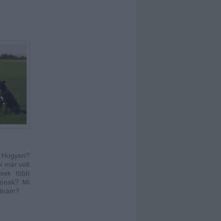
? Hogyan?
k már volt
ssek több
atónak? Mi
álnám?