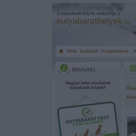
A kutyabarát helyek szakértője, a
kutyabarathelyek
.hu
Hírek
Szállások
Szolgáltatások
„K
Minősítés
Hogyan lehet minősített
kutyabarát helyed?
Öss
Kön