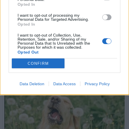
Opted In
I want to opt-out of processing my
Personal Data for Targeted Advertising.
Opted In
I want to opt-out of Collection, Use,
Retention, Sale, and/or Sharing of my
Personal Data that Is Unrelated with the
Purposes for which it was collected.
A kutya arckifejezései – Miről mesélnek a fülek?
Opted Out
Kicsi, nagy, kerek, háromszög alakú, felfelé mutat vagy lelóg -
ahogy a kutya tekintete, úgy füle és fültartása is rengeteg dolgot
CONFIRM
elárul érzelmi állapotáról, szándékairól. Tudj meg többet!
tovább »
Data Deletion
Data Access
Privacy Policy