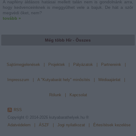
A napfény áldásos hatásai mellett talán nem is gondolnánk arra,
hogy kedvenceinknek is meggyűlhet vele a bajuk. De hát a szőr
megvédi őket, nem?
tovább »
Még több Hír - Összes
Sajtómegjelenések
|
Projektek
|
Pályázatok
|
Partnereink
|
Impresszum
|
A "Kutyabarát hely" minősítés
|
Médiaajánlat
|
Rólunk
|
Kapcsolat
RSS
Copyright © 2014-2026
kutyabarathelyek.hu ®
Adatvédelem
|
ÁSZF
|
Jogi nyilatkozat
|
Értesítések kezelése