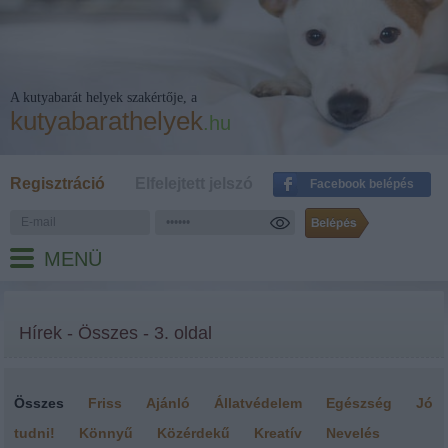
A kutyabarát helyek szakértője, a
kutyabarathelyek
.hu
Regisztráció
Elfelejtett jelszó
Facebook belépés
MENÜ
Hírek - Összes - 3. oldal
Összes
Friss
Ajánló
Állatvédelem
Egészség
Jó
tudni!
Könnyű
Közérdekű
Kreatív
Nevelés