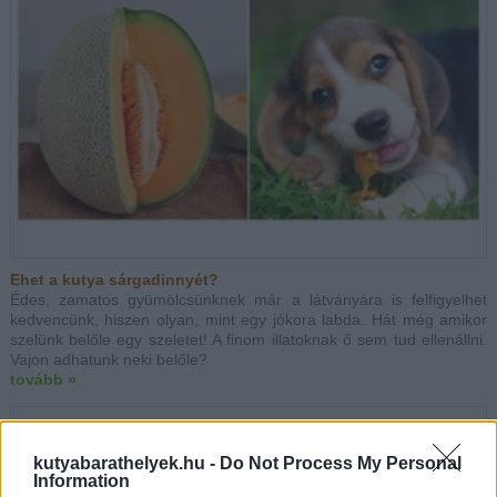
Ehet a kutya sárgadinnyét?
Édes, zamatos gyümölcsünknek már a látványára is felfigyelhet
kedvencünk, hiszen olyan, mint egy jókora labda. Hát még amikor
szelünk belőle egy szeletet! A finom illatoknak ő sem tud ellenállni.
Vajon adhatunk neki belőle?
tovább »
kutyabarathelyek.hu -
Do Not Process My Personal
Information