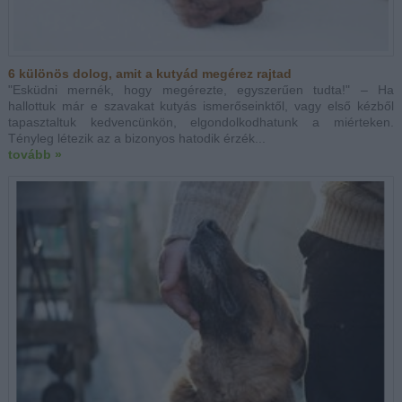
6 különös dolog, amit a kutyád megérez rajtad
"Esküdni mernék, hogy megérezte, egyszerűen tudta!" – Ha
hallottuk már e szavakat kutyás ismerőseinktől, vagy első kézből
tapasztaltuk kedvencünkön, elgondolkodhatunk a miérteken.
Tényleg létezik az a bizonyos hatodik érzék...
tovább »