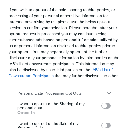
If you wish to opt-out of the sale, sharing to third parties, or
processing of your personal or sensitive information for
targeted advertising by us, please use the below opt-out
section to confirm your selection. Please note that after your
opt-out request is processed you may continue seeing
interest-based ads based on personal information utilized by
us or personal information disclosed to third parties prior to
your opt-out. You may separately opt-out of the further
disclosure of your personal information by third parties on the
A rostok jelentősége kutyáink táplálásában
IAB’s list of downstream participants. This information may
Kedvencünk minőségi táplálásának lényeges részét képezik az
also be disclosed by us to third parties on the
IAB’s List of
élelmi rostok. Hogyan biztosíthatjuk számára a kellő mennyiségű
Downstream Participants
that may further disclose it to other
rostot és mit okozhat annak hiánya?
third parties.
tovább »
Personal Data Processing Opt Outs
I want to opt-out of the Sharing of my
personal data.
Opted In
I want to opt-out of the Sale of my
Personal Data.